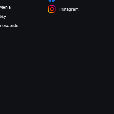
ienia
Instagram
esy
e osobiste