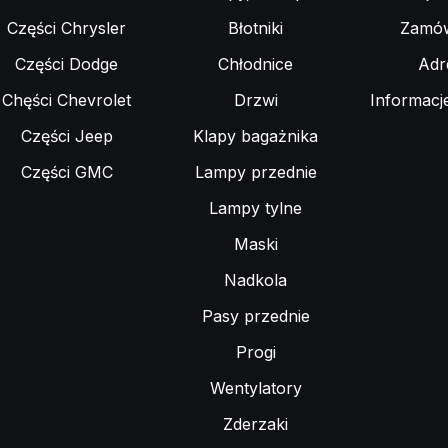
Części Chrysler
Błotniki
Zamów
Części Dodge
Chłodnice
Adr
Chęści Chevrolet
Drzwi
Informacj
Części Jeep
Klapy bagażnika
Części GMC
Lampy przednie
Lampy tylne
Maski
Nadkola
Pasy przednie
Progi
Wentylatory
Zderzaki