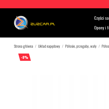
Części 
Opony i f
Strona główna
Układ napędowy
Półosie, przeguby, wały
Półos
-8%