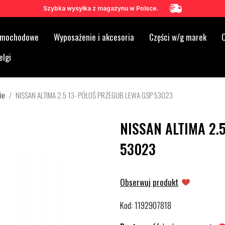
Szybka wysyłka z magazynu w Polsce.
samochodowe
Wyposażenie i akcesoria
Części w/g marek
O
elgi
ie
NISSAN ALTIMA 2.5 13- PÓŁOŚ PRZEGUB LEWA GSP 53023
NISSAN ALTIMA 2.
53023
Obserwuj produkt
Kod
1192907818
: