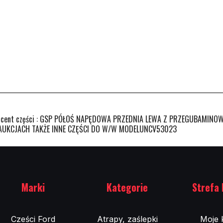
ucent części : GSP PÓŁOŚ NAPĘDOWA PRZEDNIA LEWA Z PRZEGUBAMINO
H AUKCJACH TAKŻE INNE CZĘŚCI DO W/W MODELUNCV53023
Marki
Kategorie
Strefa 
Cześci Ford
Atrapy, zaślepki
Moje 