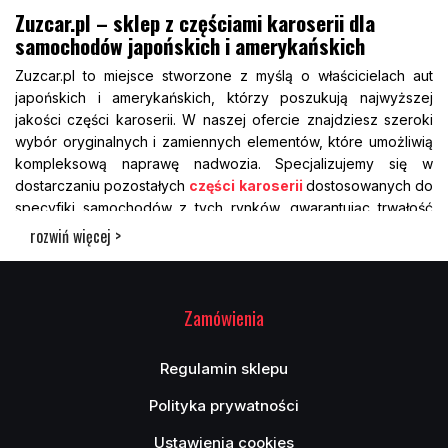
Zuzcar.pl – sklep z częściami karoserii dla
samochodów japońskich i amerykańskich
Zuzcar.pl to miejsce stworzone z myślą o właścicielach aut
japońskich i amerykańskich, którzy poszukują najwyższej
jakości części karoserii. W naszej ofercie znajdziesz szeroki
wybór oryginalnych i zamiennych elementów, które umożliwią
kompleksową naprawę nadwozia. Specjalizujemy się w
dostarczaniu pozostałych
części karoserii
dostosowanych do
specyfiki samochodów z tych rynków, gwarantując trwałość
oraz idealne dopasowanie. Dbamy, aby każdy klient miał
rozwiń więcej >
dostęp do sprawdzonych produktów, które zapewnią estetykę
oraz bezpieczeństwo auta. Dzięki doświadczeniu i współpracy
z renomowanymi dostawcami, nasz sklep jest zaufanym
Zamówienia
partnerem dla warsztatów i indywidualnych użytkowników, dla
których istotna jest jakość i szybka dostępność części.
Wybierając Zuzcar.pl, inwestujesz w profesjonalizm i solidność,
Regulamin sklepu
nie rezygnując z konkurencyjnych cen i fachowego
Polityka prywatności
doradztwa.
Wysokiej jakości części karoserii do samochodów
Ustawienia cookies