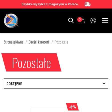
Szybka wysyłka z magazynu w Polsce.
0
Strona główna
Części karoserii
Pozostałe
Pozostałe
DOSTĘPNE
-8%