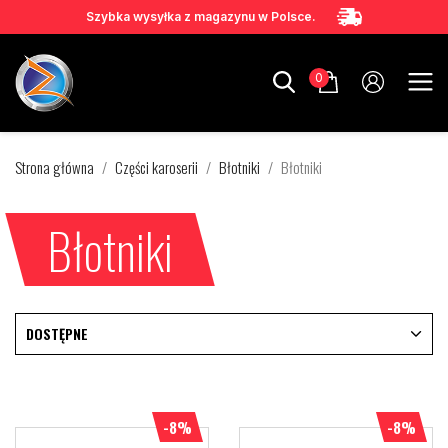
Szybka wysyłka z magazynu w Polsce.
0
Strona główna
Części karoserii
Błotniki
Błotniki
Błotniki
DOSTĘPNE
-8%
-8%