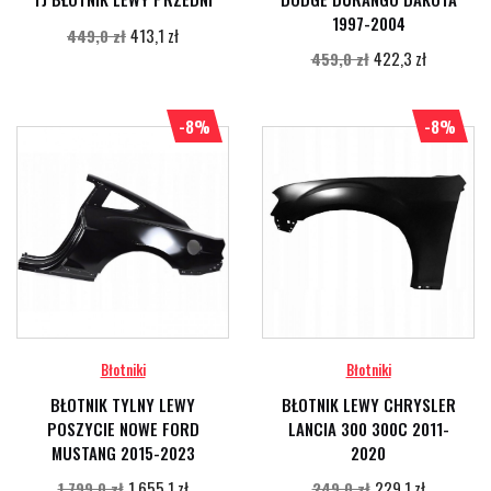
1997-2004
413,1 zł
449,0 zł
422,3 zł
459,0 zł
-8%
-8%
Błotniki
Błotniki
BŁOTNIK TYLNY LEWY
BŁOTNIK LEWY CHRYSLER
POSZYCIE NOWE FORD
LANCIA 300 300C 2011-
MUSTANG 2015-2023
2020
1 655,1 zł
229,1 zł
1 799,0 zł
249,0 zł