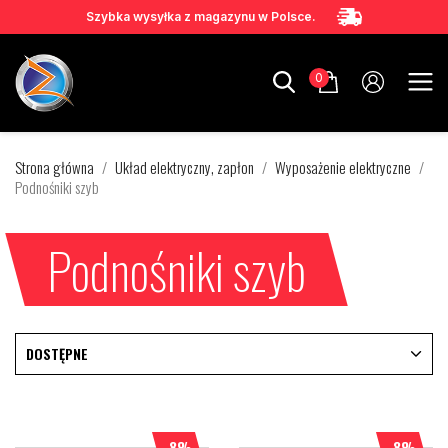
Szybka wysyłka z magazynu w Polsce.
0
Strona główna
Układ elektryczny, zapłon
Wyposażenie elektryczne
Podnośniki szyb
Podnośniki szyb
DOSTĘPNE
-8%
-8%