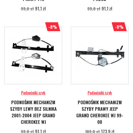
91,1 zł
91,1 zł
99,0 zł
99,0 zł
-8%
-8%
Podnośniki szyb
Podnośniki szyb
PODNOŚNIK MECHANIZM
PODNOŚNIK MECHANIZM
SZYBY LEWY BEZ SILNIKA
SZYBY PRAWY JEEP
2001-2004 JEEP GRAND
GRAND CHEROKEE WJ 99-
CHEROKEE WJ
00
91,1 zł
173,9 zł
99,0 zł
189,0 zł