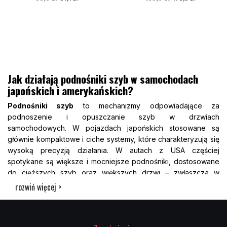
Jak działają podnośniki szyb w samochodach
japońskich i amerykańskich?
Podnośniki szyb
to mechanizmy odpowiadające za
podnoszenie i opuszczanie szyb w drzwiach
samochodowych. W pojazdach japońskich stosowane są
głównie kompaktowe i ciche systemy, które charakteryzują się
wysoką precyzją działania. W autach z USA częściej
spotykane są większe i mocniejsze podnośniki, dostosowane
do cięższych szyb oraz większych drzwi – zwłaszcza w
modelach typu SUV czy pickup. Istnieją dwa główne typy
rozwiń więcej >
mechanizmów: elektryczne i ręczne. Współczesne auta coraz
częściej wyposażone są w wersje z napędem elektrycznym,
które uruchamiane są przyciskiem. Sprawnie działające