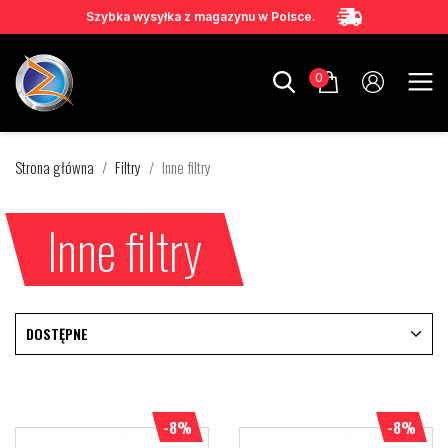
Szybka wysyłka z magazynu w Polsce.
0
Strona główna
Filtry
Inne filtry
Inne filtry
DOSTĘPNE
-8%
-8%