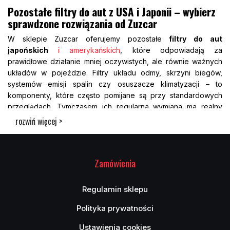
Pozostałe filtry do aut z USA i Japonii – wybierz
sprawdzone rozwiązania od Zuzcar
W sklepie Zuzcar oferujemy pozostałe
filtry
do aut
japońskich
i amerykańskich
, które odpowiadają za
prawidłowe działanie mniej oczywistych, ale równie ważnych
układów w pojeździe. Filtry układu odmy, skrzyni biegów,
systemów emisji spalin czy osuszacze klimatyzacji – to
komponenty, które często pomijane są przy standardowych
przeglądach. Tymczasem ich regularna wymiana ma realny
wpływ na kondycję techniczną pojazdu i komfort użytkowania.
rozwiń więcej >
Nasza oferta obejmuje
pozostałe filtry
do modeli marek
takich jak Toyota, Honda, Nissan, Ford, Chevrolet czy Dodge.
Oferujemy zarówno oryginalne części, jak i zamienniki
Zamówienia
wysokiej jakości, które spełniają normy OEM. Dzięki Zuzcar
zyskujesz dostęp do starannie dobranych produktów, które
przedłużają żywotność poszczególnych układów i eliminują
Regulamin sklepu
ryzyko ukrytych usterek. Postaw na precyzyjne dopasowanie i
Polityka prywatności
niezawodność.
Dlaczego warto regularnie wymieniać filtry w
Ustawienia cookies