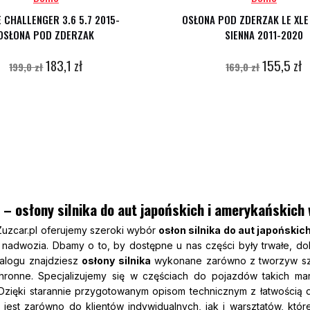
 CHALLENGER 3.6 5.7 2015-
OSŁONA POD ZDERZAK LE XLE
OSŁONA POD ZDERZAK
SIENNA 2011-2020
183,1 zł
155,5 zł
199,0 zł
169,0 zł
l – osłony silnika do aut japońskich i amerykańskich
Zuzcar.pl oferujemy szeroki wybór
osłon silnika do aut japońskic
i nadwozia. Dbamy o to, by dostępne u nas części były trwałe,
alogu znajdziesz
osłony silnika
wykonane zarówno z tworzyw sztu
hronne. Specjalizujemy się w częściach do pojazdów takich m
 Dzięki starannie przygotowanym opisom technicznym z łatwością
 jest zarówno do klientów indywidualnych, jak i warsztatów, któr