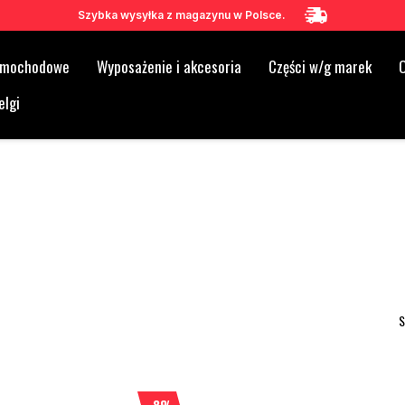
Szybka wysyłka z magazynu w Polsce.
samochodowe
Wyposażenie i akcesoria
Części w/g marek
O
elgi
S