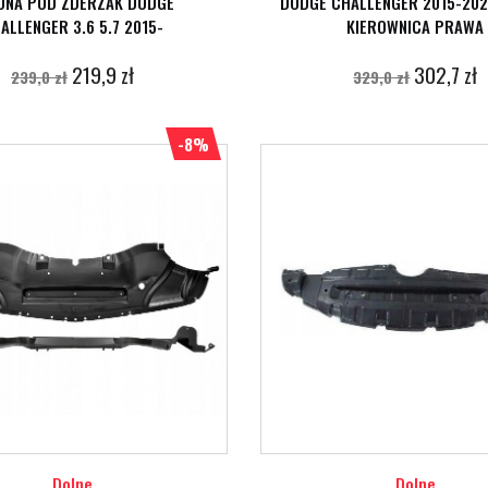
ONA POD ZDERZAK DODGE
DODGE CHALLENGER 2015-202
ALLENGER 3.6 5.7 2015-
KIEROWNICA PRAWA
219,9 zł
302,7 zł
239,0 zł
329,0 zł
-8%
Dolne
Dolne