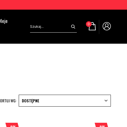
leje
0
ORTUJ WG:
DOSTĘPNE