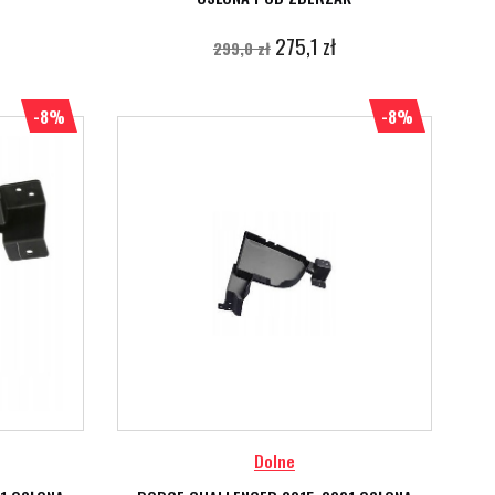
275,1 zł
299,0 zł
-8%
-8%
Dolne