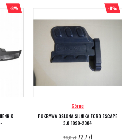
-8%
-8%
Górne
IENNIK
POKRYWA OSŁONA SILNIKA FORD ESCAPE
-
3.0 1999-2004
72,7 zł
79,0 zł