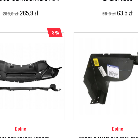
265,9 zł
63,5 zł
289,0 zł
69,0 zł
-8%
Dolne
Dolne