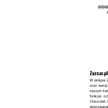
DODGE
Zuzcar.p
W sklepie 
oraz wersj
naszym kat
funkcje oc
Chevrolet.
skierowana