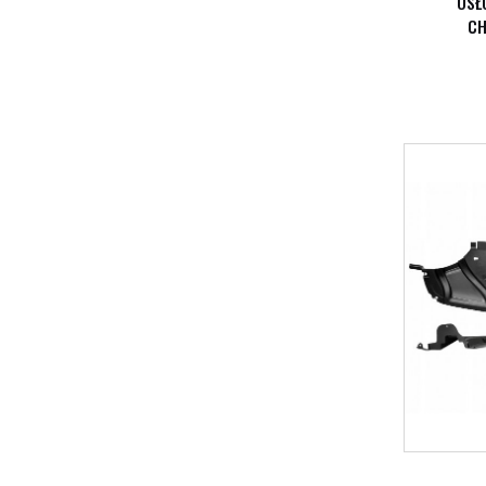
OSŁ
CH