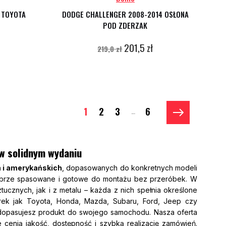
 TOYOTA
DODGE CHALLENGER 2008-2014 OSŁONA
POD ZDERZAK
201,5 zł
219,0 zł
1
2
3
6
…
 w solidnym wydaniu
h i amerykańskich
, dopasowanych do konkretnych modeli
 dobrze spasowane i gotowe do montażu bez przeróbek. W
cznych, jak i z metalu – każda z nich spełnia określone
arek jak Toyota, Honda, Mazda, Subaru, Ford, Jeep czy
 dopasujesz produkt do swojego samochodu. Nasza oferta
e cenią jakość, dostępność i szybką realizację zamówień.