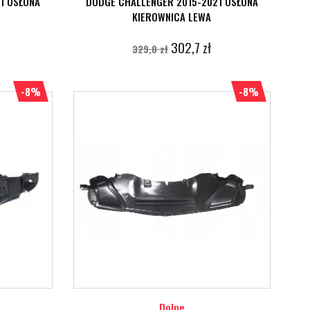
1 OSŁONA
DODGE CHALLENGER 2015-2021 OSŁONA
KIEROWNICA LEWA
302,7 zł
329,0 zł
-8%
-8%
Dolne