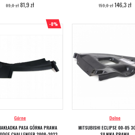
81,9 zł
146,3 zł
89,0 zł
159,0 zł
-8%
Górne
Dolne
NAKŁADKA PASA GÓRNA PRAWA
MITSUBISHI ECLIPSE 00-05 3
ODGE CHALLENGER 2008-2023
SILNIKA PRAWA