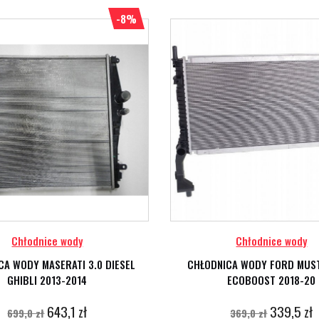
-8%
Chłodnice wody
Chłodnice wody
CA WODY MASERATI 3.0 DIESEL
CHŁODNICA WODY FORD MUST
GHIBLI 2013-2014
ECOBOOST 2018-20
643,1 zł
339,5 zł
699,0 zł
369,0 zł