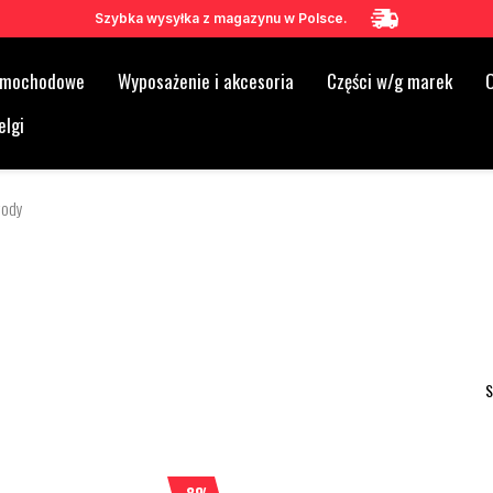
Szybka wysyłka z magazynu w Polsce.
samochodowe
Wyposażenie i akcesoria
Części w/g marek
O
elgi
wody
S