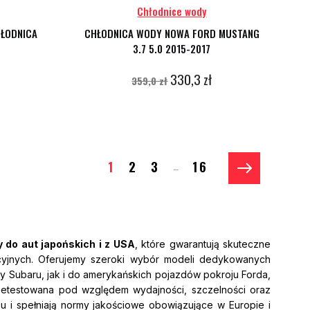
Chłodnice wody
HŁODNICA
CHŁODNICA WODY NOWA FORD MUSTANG
3.7 5.0 2015-2017
330,3 zł
359,0 zł
1
2
3
16
…
 do aut japońskich i z USA
, które gwarantują skuteczne
acyjnych. Oferujemy szeroki wybór modeli dedykowanych
y Subaru, jak i do amerykańskich pojazdów pokroju Forda,
zetestowana pod względem wydajności, szczelności oraz
 i spełniają normy jakościowe obowiązujące w Europie i