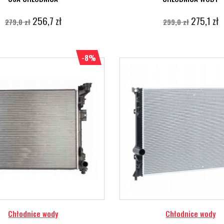
256,7 zł
275,1 zł
279,0 zł
299,0 zł
-8%
Chłodnice wody
Chłodnice wody