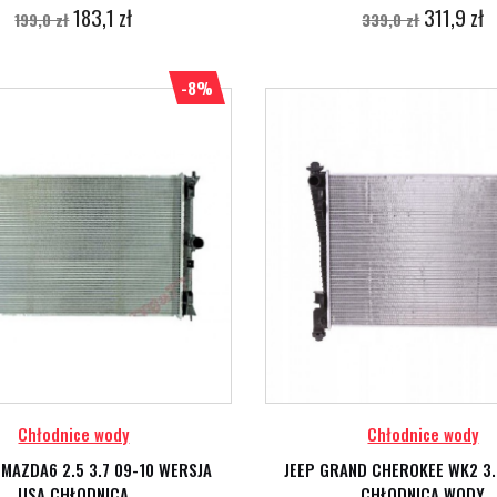
183,1 zł
311,9 zł
199,0 zł
339,0 zł
-8%
Chłodnice wody
Chłodnice wody
MAZDA6 2.5 3.7 09-10 WERSJA
JEEP GRAND CHEROKEE WK2 3.
USA CHŁODNICA
CHŁODNICA WODY