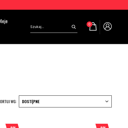
leje
0
ORTUJ WG:
DOSTĘPNE