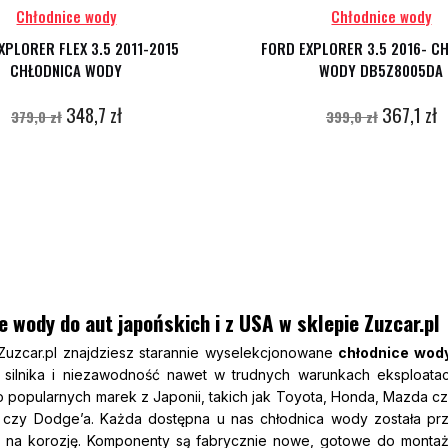
Chłodnice wody
Chłodnice wody
XPLORER FLEX 3.5 2011-2015
FORD EXPLORER 3.5 2016- C
CHŁODNICA WODY
WODY DB5Z8005DA
348,7 zł
367,1 zł
379,0 zł
399,0 zł
e wody do aut japońskich i z USA w sklepie Zuzcar.pl
Zuzcar.pl znajdziesz starannie wyselekcjonowane
chłodnice wody
 silnika i niezawodność nawet w trudnych warunkach eksploat
 popularnych marek z Japonii, takich jak Toyota, Honda, Mazda cz
 czy Dodge’a. Każda dostępna u nas chłodnica wody została pr
 na korozję. Komponenty są fabrycznie nowe, gotowe do montażu