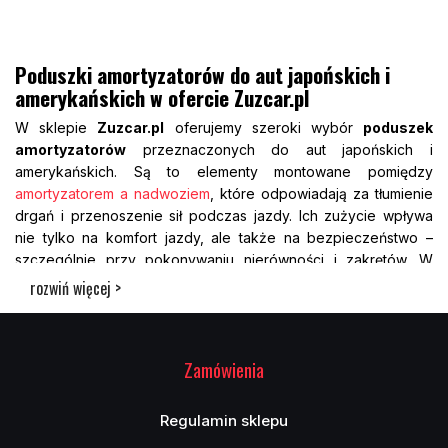
Poduszki amortyzatorów do aut japońskich i
amerykańskich w ofercie Zuzcar.pl
W sklepie
Zuzcar.pl
oferujemy szeroki wybór
poduszek
amortyzatorów
przeznaczonych do aut japońskich i
amerykańskich. Są to elementy montowane pomiędzy
amortyzatorem a nadwoziem
, które odpowiadają za tłumienie
drgań i przenoszenie sił podczas jazdy. Ich zużycie wpływa
nie tylko na komfort jazdy, ale także na bezpieczeństwo –
szczególnie przy pokonywaniu nierówności i zakrętów. W
naszej ofercie znajdziesz produkty przeznaczone do takich
rozwiń więcej >
marek jak Toyota, Nissan, Mazda, Honda, Ford, Jeep czy
Chevrolet. Poduszki są wykonane z materiałów odpornych na
ścieranie i warunki atmosferyczne, co zapewnia ich trwałość
Zamówienia
przez długi czas. Każdy produkt opisany jest szczegółowo – z
podaniem wymiarów, numerów OEM i zastosowania. Dzięki
temu dobór odpowiedniego modelu jest prosty, szybki i
Regulamin sklepu
bezbłędny. Postaw na jakość i bezpieczeństwo – wybierz