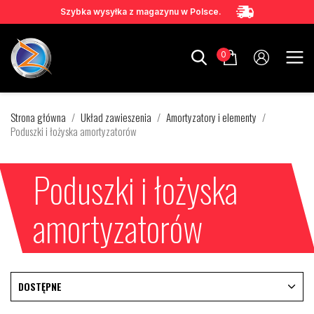
Szybka wysyłka z magazynu w Polsce.
0
Strona główna
Układ zawieszenia
Amortyzatory i elementy
Poduszki i łożyska amortyzatorów
Poduszki i łożyska
amortyzatorów
DOSTĘPNE