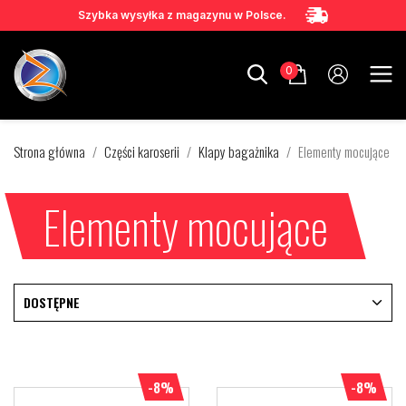
Szybka wysyłka z magazynu w Polsce.
0
Strona główna
Części karoserii
Klapy bagażnika
Elementy mocujące
Elementy mocujące
DOSTĘPNE
-8%
-8%