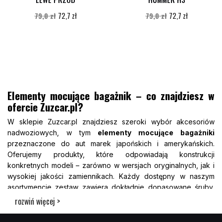
72,7 zł
72,7 zł
79,0 zł
79,0 zł
Elementy mocujące bagażnik – co znajdziesz w
ofercie Zuzcar.pl?
W sklepie Zuzcar.pl znajdziesz szeroki wybór akcesoriów
nadwoziowych, w tym
elementy mocujące bagażniki
przeznaczone do aut marek japońskich i amerykańskich.
Oferujemy produkty, które odpowiadają konstrukcji
konkretnych modeli – zarówno w wersjach oryginalnych, jak i
wysokiej jakości zamiennikach. Każdy dostępny w naszym
asortymencie zestaw zawiera dokładnie dopasowane śruby,
klipsy i mocowania, które umożliwiają bezpieczny i trwały
rozwiń więcej >
montaż bagażników. Dostosowujemy ofertę do realnych
potrzeb użytkowników aut sprowadzanych, uwzględniając