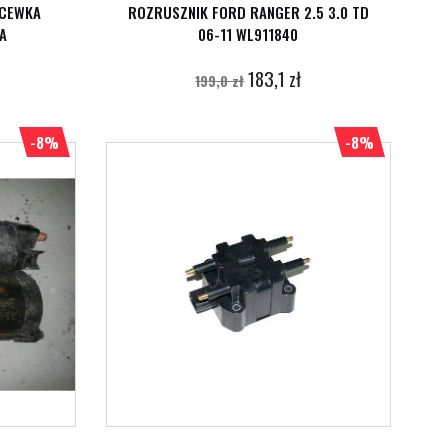
 CEWKA
ROZRUSZNIK FORD RANGER 2.5 3.0 TD
A
06-11 WL911840
183,1 zł
199,0 zł
-8%
-8%