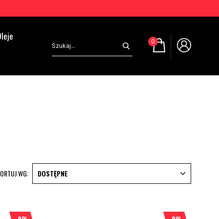
leje
0
ORTUJ WG:
DOSTĘPNE