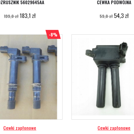
OZRUSZNIK 56029645AA
CEWKA PODWÓJNA
183,1 zł
54,3 zł
199,0 zł
59,0 zł
-8%
Cewki zapłonowe
Cewki zapłonowe