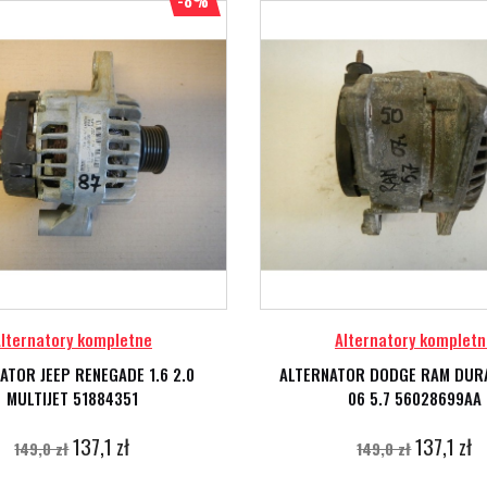
-8%
lternatory kompletne
Alternatory kompletn
ATOR JEEP RENEGADE 1.6 2.0
ALTERNATOR DODGE RAM DUR
MULTIJET 51884351
06 5.7 56028699AA
137,1 zł
137,1 zł
149,0 zł
149,0 zł