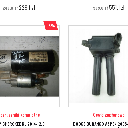
229,1 zł
551,1 zł
249,0 zł
599,0 zł
-8%
ozruszniki kompletne
Cewki zapłonowe
P CHEROKEE KL 2014- 2.0
DODGE DURANGO ASPEN 2006- 