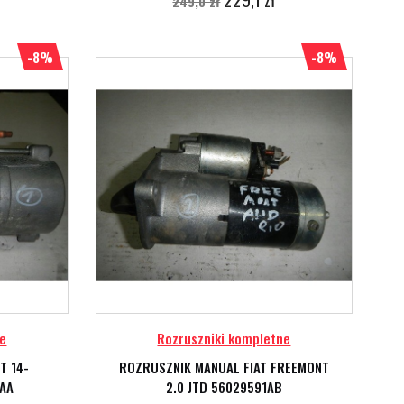
249,0 zł
-8%
-8%
ne
Rozruszniki kompletne
T 14-
ROZRUSZNIK MANUAL FIAT FREEMONT
AA
2.0 JTD 56029591AB