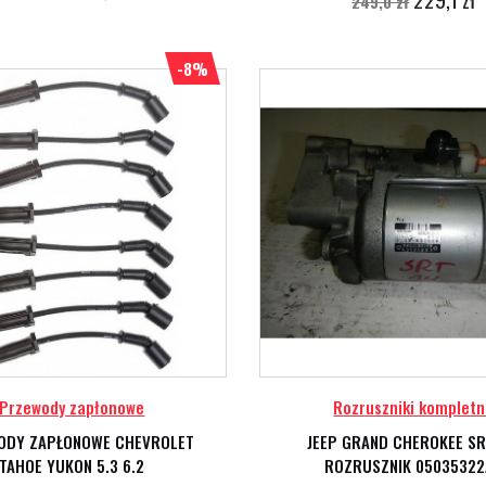
249,0 zł
-8%
Przewody zapłonowe
Rozruszniki komplet
ODY ZAPŁONOWE CHEVROLET
JEEP GRAND CHEROKEE SR
TAHOE YUKON 5.3 6.2
ROZRUSZNIK 05035322