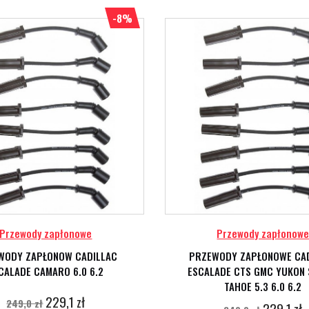
-8%
Przewody zapłonowe
Przewody zapłonow
WODY ZAPŁONOW CADILLAC
PRZEWODY ZAPŁONOWE CA
CALADE CAMARO 6.0 6.2
ESCALADE CTS GMC YUKON 
TAHOE 5.3 6.0 6.2
229,1 zł
249,0 zł
229,1 zł