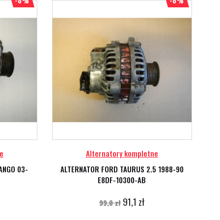
-8%
-8%
e
Alternatory kompletne
ANGO 03-
ALTERNATOR FORD TAURUS 2.5 1988-90
E8DF-10300-AB
91,1 zł
99,0 zł