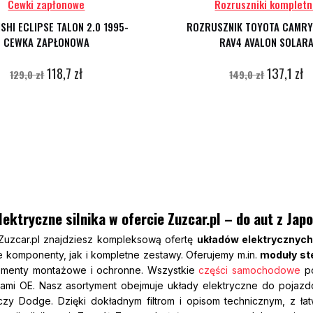
Cewki zapłonowe
Rozruszniki komplet
SHI ECLIPSE TALON 2.0 1995-
ROZRUSZNIK TOYOTA CAMRY
CEWKA ZAPŁONOWA
RAV4 AVALON SOLAR
118,7 zł
137,1 zł
129,0 zł
149,0 zł
ektryczne silnika w ofercie Zuzcar.pl – do aut z Japo
Zuzcar.pl znajdziesz kompleksową ofertę
układów elektrycznych 
 komponenty, jak i kompletne zestawy. Oferujemy m.in.
moduły st
ementy montażowe i ochronne. Wszystkie
części samochodowe
po
jami OE. Nasz asortyment obejmuje układy elektryczne do pojazd
czy Dodge. Dzięki dokładnym filtrom i opisom technicznym, z ł