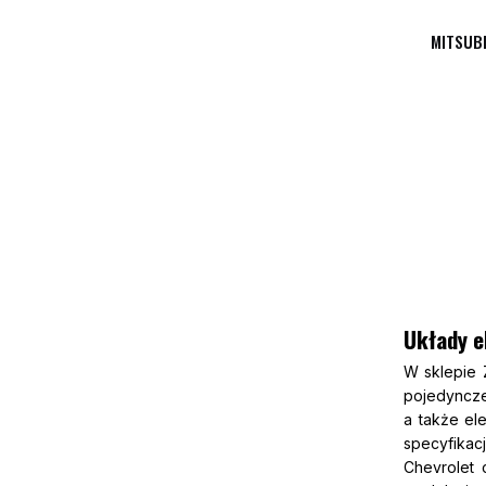
MITSUBI
Układy el
W sklepie 
pojedyncze
a także el
specyfikac
Chevrolet 