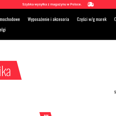
Szybka wysyłka z magazynu w Polsce.
samochodowe
Wyposażenie i akcesoria
Części w/g marek
O
elgi
a
ika
S