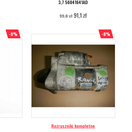
3,7 56041641AD
91,1 zł
99,0 zł
-8%
-8%
Rozruszniki kompletne