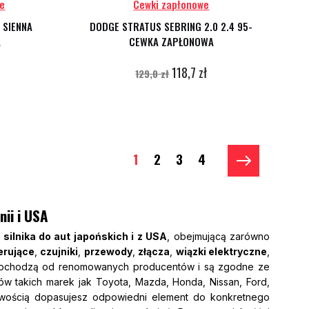
ne
Cewki zapłonowe
 SIENNA
DODGE STRATUS SEBRING 2.0 2.4 95-
A
CEWKA ZAPŁONOWA
118,7 zł
129,0 zł
1
2
3
4
nii i USA
silnika do aut japońskich i z USA
, obejmującą zarówno
erujące
,
czujniki
,
przewody
,
złącza
,
wiązki elektryczne
,
chodzą od renomowanych producentów i są zgodne ze
ów takich marek jak Toyota, Mazda, Honda, Nissan, Ford,
atwością dopasujesz odpowiedni element do konkretnego