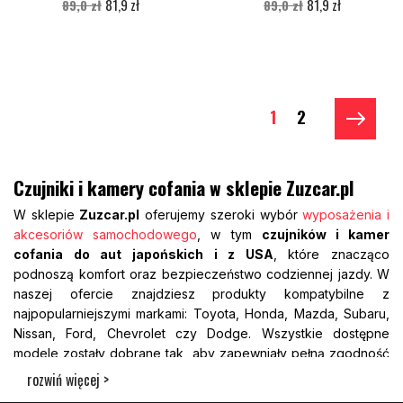
81,9 zł
81,9 zł
89,0 zł
89,0 zł
1
2
Czujniki i kamery cofania w sklepie Zuzcar.pl
W sklepie
Zuzcar.pl
oferujemy szeroki wybór
wyposażenia i
akcesoriów samochodowego
, w tym
czujników i kamer
cofania do aut japońskich i z USA
, które znacząco
podnoszą komfort oraz bezpieczeństwo codziennej jazdy. W
naszej ofercie znajdziesz produkty kompatybilne z
najpopularniejszymi markami: Toyota, Honda, Mazda, Subaru,
Nissan, Ford, Chevrolet czy Dodge. Wszystkie dostępne
modele zostały dobrane tak, aby zapewniały pełną zgodność
z elektroniką pojazdu, a także łatwość montażu i niezawodne
rozwiń więcej >
działanie. Oferujemy zarówno systemy fabryczne, jak i