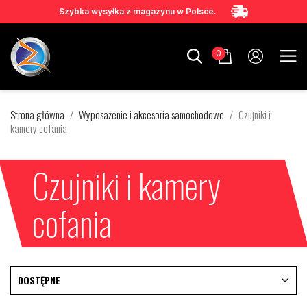
Szybka wysyłka z magazynu w Polsce.
0
Strona główna
Wyposażenie i akcesoria samochodowe
Czujniki i
kamery cofania
Czujniki i kamery
cofania
DOSTĘPNE