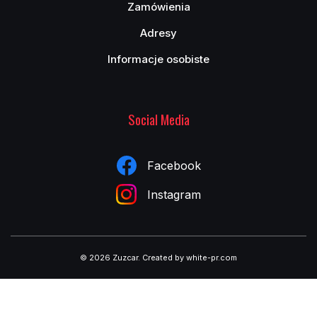
Zamówienia
wymienić samodzielnie, bez programowania sterownika.
Wymiana czujnika to niewielki koszt, który pozwala uniknąć
Adresy
poważnych problemów i przywrócić płynną, ekonomiczną
Informacje osobiste
jazdę.
W jakich przypadkach czujnik MAF może mylnie
sugerować inne usterki?
Social Media
Uszkodzony lub zabrudzony
czujnik MAF
może powodować
objawy typowe dla wielu innych usterek, takich jak: niesprawna
przepustnica, wadliwy czujnik temperatury powietrza,
Facebook
nieszczelności dolotu czy nawet uszkodzenie sondy lambda.
Komputer silnika, otrzymując błędne dane z przepływomierza,
Instagram
może doprowadzić do nieprawidłowego składu mieszanki i
uruchomienia trybu awaryjnego. W efekcie pojawiają się błędy,
które trudno jednoznacznie zinterpretować bez pełnej
diagnostyki. Dlatego przed wymianą innych komponentów
© 2026 Zuzcar
.
Created by white-pr.com
warto sprawdzić stan i odczyty czujnika MAF. W Zuzcar.pl
oferujemy
czujniki przepływu powietrza
, które spełniają
fabryczne normy i pozwalają uniknąć fałszywych wskazań. W
opisie produktu znajdziesz także informację, czy dany model