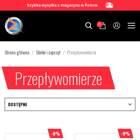
Szybka wysyłka z magazynu w Polsce.
0
Strona główna
Silniki i osprzęt
Przepływomierze
Przepływomierze
DOSTĘPNE
-8%
-8%