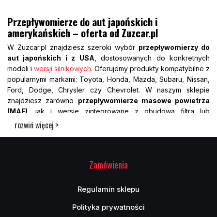
Przepływomierze do aut japońskich i
amerykańskich – oferta od Zuzcar.pl
W Zuzcar.pl znajdziesz szeroki wybór
przepływomierzy do
aut japońskich i z USA
, dostosowanych do konkretnych
modeli i
wersji silnikowych
. Oferujemy produkty kompatybilne z
popularnymi markami: Toyota, Honda, Mazda, Subaru, Nissan,
Ford, Dodge, Chrysler czy Chevrolet. W naszym sklepie
znajdziesz zarówno
przepływomierze masowe powietrza
(MAF)
, jak i wersje zintegrowane z obudową filtra lub
przepustnicą. Wszystkie produkty posiadają dokładne opisy
rozwiń więcej >
techniczne, zdjęcia i listę kompatybilnych modeli, co znacznie
ułatwia ich dobór. Nasz asortyment obejmuje zarówno
oryginalne czujniki, jak i sprawdzone zamienniki od
Zamówienia
renomowanych dostawców. Dzięki intuicyjnym filtrom
wyszukiwania z łatwością odnajdziesz odpowiedni komponent
dla swojego auta. Zuzcar.pl to szybka dostawa, wsparcie
Regulamin sklepu
techniczne i pewność, że otrzymujesz produkt dopasowany i
Polityka prywatności
gotowy do montażu bez dodatkowych przeróbek.