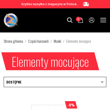
Szybka wysyłka z magazynu w Polsce.
0
Strona główna
Części karoserii
Maski
Elementy mocujące
Elementy mocujące
DOSTĘPNE
-8%