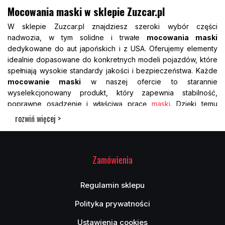
Mocowania maski w sklepie Zuzcar.pl
W sklepie Zuzcar.pl znajdziesz szeroki wybór części
nadwozia, w tym solidne i trwałe
mocowania maski
dedykowane do aut japońskich i z USA. Oferujemy elementy
idealnie dopasowane do konkretnych modeli pojazdów, które
spełniają wysokie standardy jakości i bezpieczeństwa. Każde
mocowanie maski
w naszej ofercie to starannie
wyselekcjonowany produkt, który zapewnia stabilność,
poprawne osadzenie i właściwą pracę
maski
. Dzięki temu
zapobiegasz drganiom podczas jazdy i chronisz karoserię
rozwiń więcej >
przed uszkodzeniami. Asortyment Zuzcar.pl obejmuje zarówno
mocowania do popularnych modeli Toyoty, Hondy czy Mazdy,
jak i do aut amerykańskich, takich jak Ford, Chevrolet czy
Zamówienia
Dodge. Wszystkie części są nowe, dokładnie opisane i
dostępne w konkurencyjnych cenach. Dbamy o to, by zakup u
nas był szybki, bezpieczny i w pełni dopasowany do Twojego
Regulamin sklepu
auta.
Polityka prywatności
Jakie funkcje pełnią mocowania maski w
pojazdach z USA i Japonii?
Ustawienia cookies