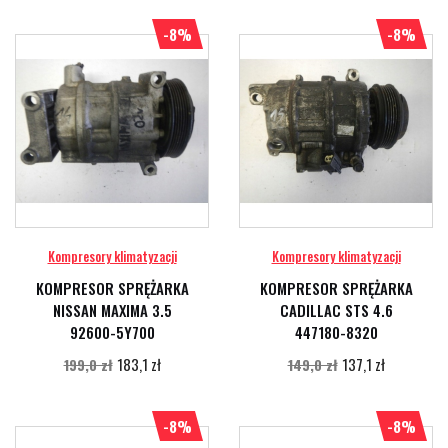
-8%
-8%
Kompresory klimatyzacji
Kompresory klimatyzacji
KOMPRESOR SPRĘŻARKA
KOMPRESOR SPRĘŻARKA
NISSAN MAXIMA 3.5
CADILLAC STS 4.6
92600-5Y700
447180-8320
183,1 zł
137,1 zł
199,0 zł
149,0 zł
-8%
-8%