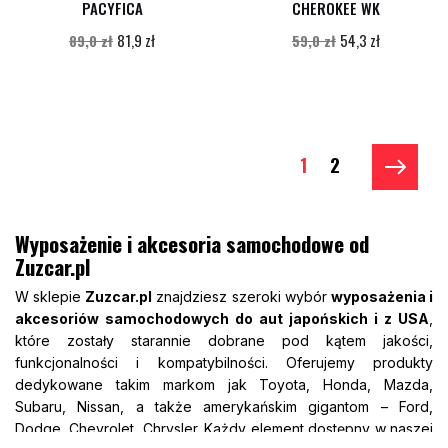
PACYFICA
CHEROKEE WK
81,9 zł
54,3 zł
89,0 zł
59,0 zł
1
2
Wyposażenie i akcesoria samochodowe od
Zuzcar.pl
W sklepie
Zuzcar.pl
znajdziesz szeroki wybór
wyposażenia i
akcesoriów samochodowych do aut japońskich i z USA
,
które zostały starannie dobrane pod kątem jakości,
funkcjonalności i kompatybilności. Oferujemy produkty
dedykowane takim markom jak Toyota, Honda, Mazda,
Subaru, Nissan, a także amerykańskim gigantom – Ford,
Dodge, Chevrolet, Chrysler. Każdy element dostępny w naszej