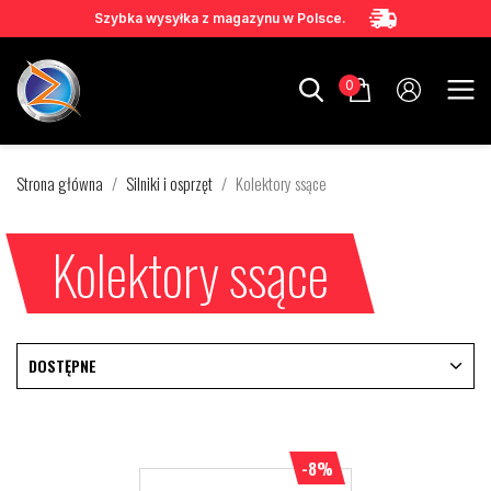
Szybka wysyłka z magazynu w Polsce.
0
Strona główna
Silniki i osprzęt
Kolektory ssące
Kolektory ssące
DOSTĘPNE
-8%