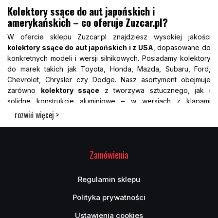
Kolektory ssące do aut japońskich i
amerykańskich – co oferuje Zuzcar.pl?
W ofercie sklepu Zuzcar.pl znajdziesz wysokiej jakości
kolektory ssące do aut japońskich i z USA
, dopasowane do
konkretnych modeli i wersji silnikowych. Posiadamy kolektory
do marek takich jak Toyota, Honda, Mazda, Subaru, Ford,
Chevrolet, Chrysler czy Dodge. Nasz asortyment obejmuje
zarówno
kolektory ssące
z tworzywa sztucznego, jak i
solidne konstrukcje aluminiowe – w wersjach z klapami
wirowymi, gniazdami czujników i kompatybilne z instalacją EGR.
rozwiń więcej >
Każdy produkt posiada dokładny opis, zdjęcia i informację o
wymiarach oraz kompatybilności. Dzięki intuicyjnemu filtrowaniu
szybko znajdziesz część dopasowaną do Twojego
silnika
.
Zamówienia
Oferujemy zarówno fabryczne kolektory OEM, jak i zamienniki
o wysokiej trwałości. Nasz zespół służy pomocą w doborze
odpowiedniego rozwiązania. Kupując w Zuzcar.pl, masz
Regulamin sklepu
pewność jakości, sprawnej obsługi i szybkiej dostawy –
Polityka prywatności
niezależnie od tego, czy jeździsz SUV-em z USA, czy
japońskim hatchbackiem.
Ustawienia cookies