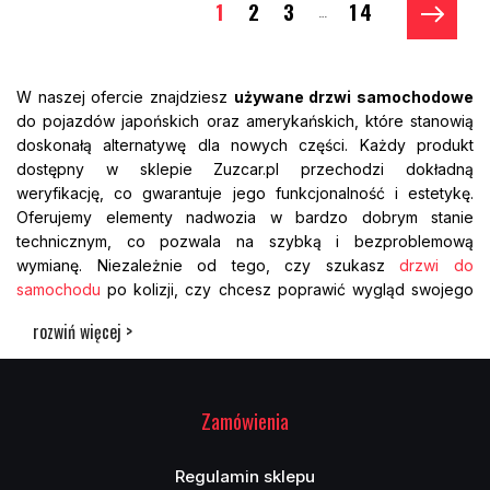
1
2
3
14
…
W naszej ofercie znajdziesz
używane drzwi samochodowe
do pojazdów japońskich oraz amerykańskich, które stanowią
doskonałą alternatywę dla nowych części. Każdy produkt
dostępny w sklepie Zuzcar.pl przechodzi dokładną
weryfikację, co gwarantuje jego funkcjonalność i estetykę.
Oferujemy elementy nadwozia w bardzo dobrym stanie
technicznym, co pozwala na szybką i bezproblemową
wymianę. Niezależnie od tego, czy szukasz
drzwi do
samochodu
po kolizji, czy chcesz poprawić wygląd swojego
auta, nasze
części samochodowe
będą idealnym
rozwiń więcej >
rozwiązaniem. Posiadamy drzwi zarówno
przednie
, jak i
tylne
,
dostosowane do różnych modeli i roczników aut z USA i
Japonii. Dzięki dostępności na magazynie możemy zapewnić
szybką realizację zamówień i fachową pomoc na każdym
Zamówienia
etapie zakupu. Zaufaj doświadczeniu i jakości Zuzcar –
wybierz sprawdzone
drzwi od samochodu
z gwarancją
Regulamin sklepu
satysfakcji.