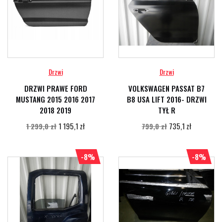
Drzwi
Drzwi
DRZWI PRAWE FORD
VOLKSWAGEN PASSAT B7
MUSTANG 2015 2016 2017
B8 USA LIFT 2016- DRZWI
2018 2019
TYŁ R
1 195,1 zł
735,1 zł
1 299,0 zł
799,0 zł
-8%
-8%