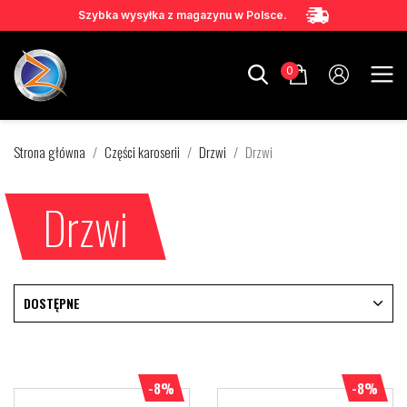
Szybka wysyłka z magazynu w Polsce.
0
Strona główna
Części karoserii
Drzwi
Drzwi
Drzwi
DOSTĘPNE
-8%
-8%