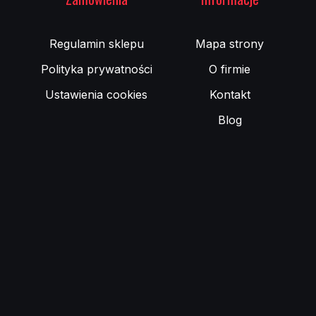
Rodzaje 
Regulamin sklepu
Mapa strony
Na rynku d
Kolektory 
Polityka prywatności
O firmie
kolektory
modele typ
Ustawienia cookies
Kontakt
konstrukcj
Blog
klasycznyc
Jak dobr
Dobór odp
paliwa oraz
w autach z
do konkret
wydechow
są dokładn
Uszkodzo
Uszkodzon
niepokojąc