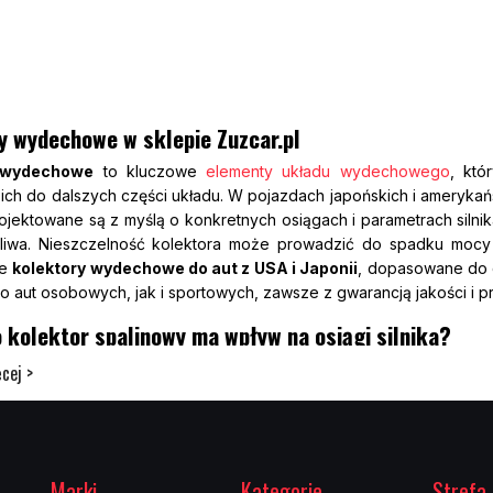
y wydechowe w sklepie Zuzcar.pl
y wydechowe
to kluczowe
elementy układu wydechowego
, któ
ich do dalszych części układu. W pojazdach japońskich i amerykańs
rojektowane są z myślą o konkretnych osiągach i parametrach silni
liwa. Nieszczelność kolektora może prowadzić do spadku mocy i
ne
kolektory wydechowe do aut z USA i Japonii
, dopasowane do 
o aut osobowych, jak i sportowych, zawsze z gwarancją jakości i p
 kolektor spalinowy ma wpływ na osiągi silnika?
spalinowy
odgrywa ogromną rolę w przepływie gazów wylotowych i
cej >
anałów oraz materiał wykonania decydują o tym, jak szybko i e
 i amerykańskich producenci stosują różne rozwiązania – od 
e. Sprawny i szczelny kolektor pozwala silnikowi pracować z
Wymiana zużytego kolektora na nowy, dopasowany do specyfiki po
Marki
Kategorie
Strefa 
znajdziesz
kolektory spalinowe do aut japońskich i z USA
, które 