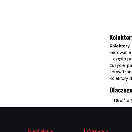
Kolektor
Kolektor
kierowanie 
– często p
zużycie pa
sprawdzo
kolektory d
Dlaczego
Kolektor 
rozwiń wię
średnica k
japońskich
konstrukcj
spalanie. 
Zamówienia
Informacje
Zuzcar.pl 