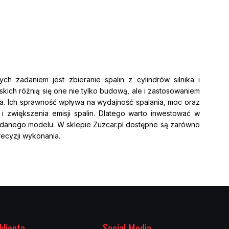
rych zadaniem jest zbieranie spalin z cylindrów silnika i
kich różnią się one nie tylko budową, ale i zastosowaniem
ka. Ich sprawność wpływa na wydajność spalania, moc oraz
 zwiększenia emisji spalin. Dlatego warto inwestować w
danego modelu. W sklepie Zuzcar.pl dostępne są zarówno
recyzji wykonania.
 ma bezpośredni wpływ na osiągi pojazdu. Jego kształt,
fektywnie spaliny opuszczają komorę spalania. W autach
prostych żeliwnych kolektorów po zaawansowane stalowe
 optymalną mocą, poprawia moment obrotowy i zmniejsza
jazdu, może znacząco poprawić dynamikę jazdy. W ofercie
klienta
Social Media
odpowiadają nawet najbardziej wymagającym normom.