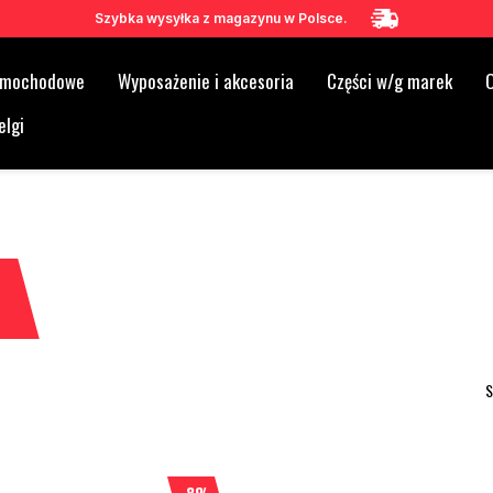
Szybka wysyłka z magazynu w Polsce.
samochodowe
Wyposażenie i akcesoria
Części w/g marek
O
elgi
S