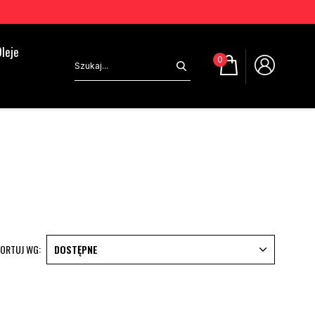
leje
0
ORTUJ WG:
DOSTĘPNE