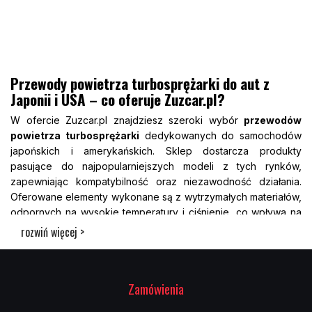
Przewody powietrza turbosprężarki do aut z
Japonii i USA – co oferuje Zuzcar.pl?
W ofercie Zuzcar.pl znajdziesz szeroki wybór
przewodów
powietrza turbosprężarki
dedykowanych do samochodów
japońskich i amerykańskich. Sklep dostarcza produkty
pasujące do najpopularniejszych modeli z tych rynków,
zapewniając kompatybilność oraz niezawodność działania.
Oferowane elementy wykonane są z wytrzymałych materiałów,
odpornych na wysokie temperatury i ciśnienie, co wpływa na
trwałość i bezpieczeństwo pracy silnika. Klienci mogą
rozwiń więcej >
wybierać spośród różnych typów przewodów – gumowych,
silikonowych oraz wzmacnianych – w zależności od potrzeb
technicznych pojazdu. Zuzcar.pl dba o precyzyjne
Zamówienia
dopasowanie produktów do konkretnych układów
dolotowych, oferując także złącza i opaski montażowe.