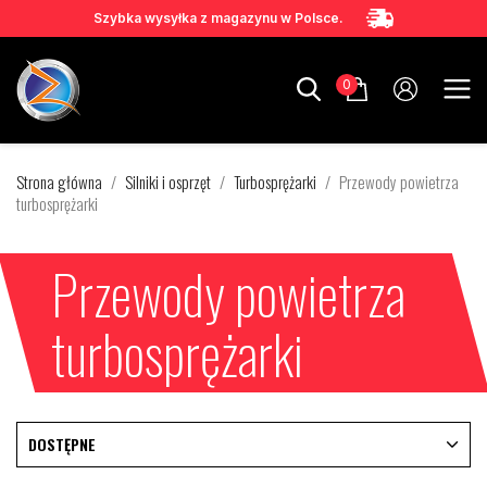
Szybka wysyłka z magazynu w Polsce.
0
Strona główna
Silniki i osprzęt
Turbosprężarki
Przewody powietrza
turbosprężarki
Przewody powietrza
turbosprężarki
DOSTĘPNE