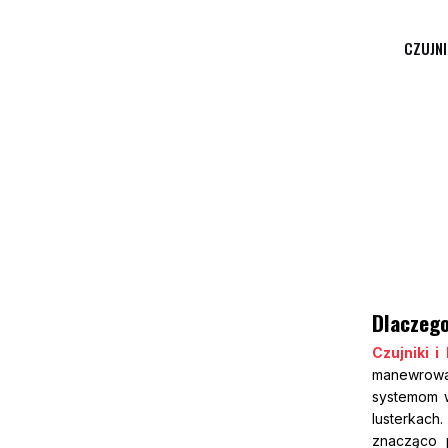
CZUJN
Dlaczego
Czujniki i
manewrowan
systemom w
lusterkach
znacząco 