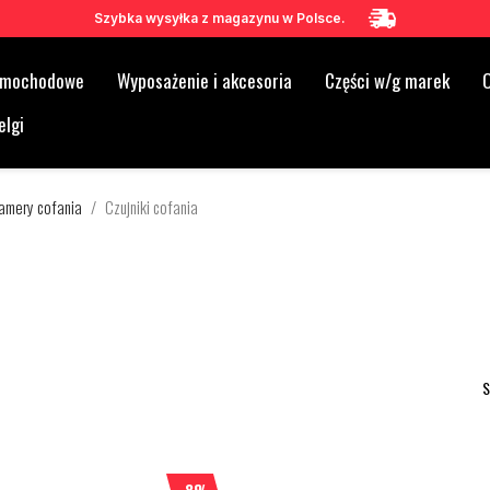
Szybka wysyłka z magazynu w Polsce.
samochodowe
Wyposażenie i akcesoria
Części w/g marek
O
elgi
 kamery cofania
Czujniki cofania
S