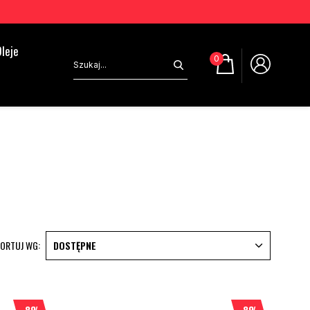
leje
0
ORTUJ WG:
DOSTĘPNE