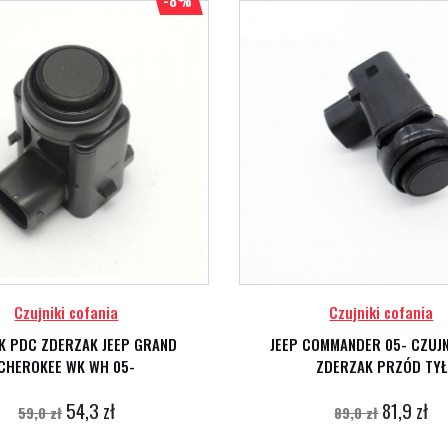
-8%
Czujniki cofania
Czujniki cofania
K PDC ZDERZAK JEEP GRAND
JEEP COMMANDER 05- CZUJ
CHEROKEE WK WH 05-
ZDERZAK PRZÓD TYŁ
54,3 zł
81,9 zł
59,0 zł
89,0 zł