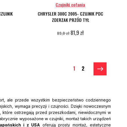
Czujniki cofania
CZUJNIK
CHRYSLER 300C 2005- CZUJNIK PDC
A
ZDERZAK PRZÓD TYŁ
81,9 zł
89,0 zł
1
2
ort, ale przede wszystkim bezpieczeństwo codziennego
jskich, wymaga precyzji i czujności. Dzięki nowoczesnym
 które ostrzegają przed przeszkodami, niewidocznymi w
fabrycznie wyposażone w czujniki, montaż takich urządzeń
japońskich i z USA
oferują prosty montaż, estetyczne