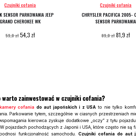
Czujniki cofania
Czujniki cofania
IK SENSOR PARKOWANIA JEEP
CHRYSLER PACIFICA 2005- 
GRAND CHEROKEE WK
SENSOR PARKOWANI
54,3 zł
81,9 zł
59,0 zł
89,0 zł
 warto zainwestować w czujniki cofania?
 kamery cofania
do aut japońskich i z USA
to nie tylko komf
ia. Parkowanie tyłem, szczególnie w ciasnych przestrzeniach mie
spomagania kierowca zyskuje dodatkowe „oczy” z tyłu pojazdu,
. W pojazdach pochodzących z Japonii i USA, które często nie są 
podnosi funkcjonalność samochodu.
Czujniki cofania do aut 