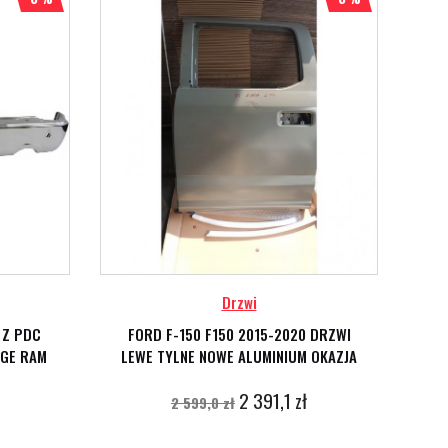
Drzwi
 Z PDC
FORD F-150 F150 2015-2020 DRZWI
ZD
DGE RAM
LEWE TYLNE NOWE ALUMINIUM OKAZJA
H
2 391,1 zł
2 599,0 zł