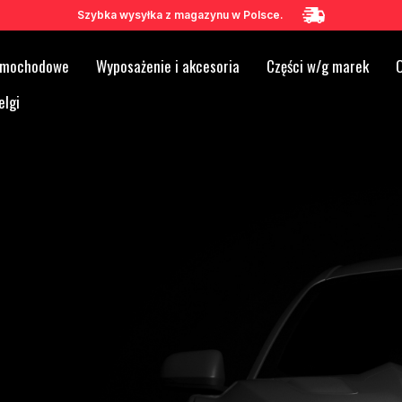
Szybka wysyłka z magazynu w Polsce.
samochodowe
Wyposażenie i akcesoria
Części w/g marek
O
elgi