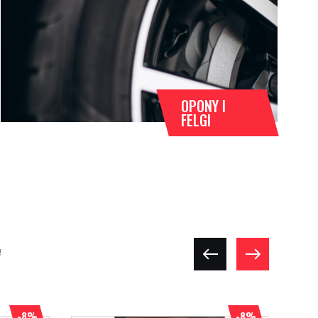
OPONY I
FELGI
!
-8%
-8%