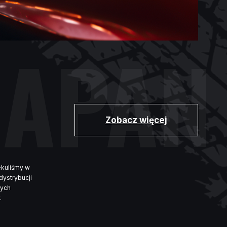
JAPAN
Zobacz więcej
ekuliśmy w
dystrybucji
nych
.