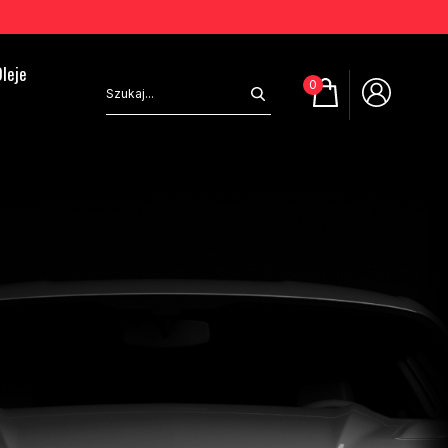
leje
0