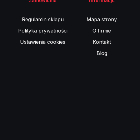
środowisko
jednak spr
Regulamin sklepu
Mapa strony
napędowy.
Rola zaw
Polityka prywatności
O firmie
Zawór EG
Ustawienia cookies
Kontakt
poprzez ki
Blog
nowoczesny
temperatury
Oprócz as
płynność p
wprowadzi
napędowego
Rodzaje 
Na rynku 
określonyc
podciśnien
współpracu
stosuje s