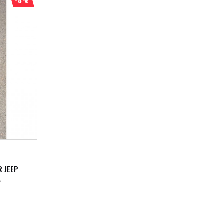
-8%
R JEEP
-