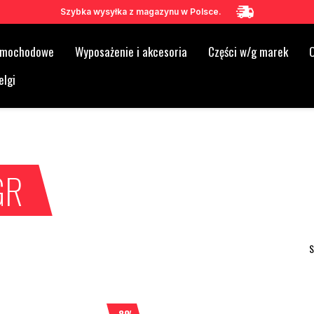
Szybka wysyłka z magazynu w Polsce.
samochodowe
Wyposażenie i akcesoria
Części w/g marek
O
elgi
GR
S