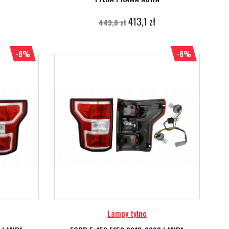
413,1 zł
449,0 zł
-8%
-8%
Lampy tylne