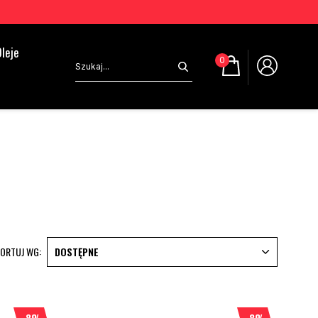
leje
0
ORTUJ WG:
DOSTĘPNE