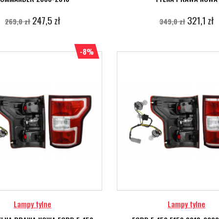
247,5 zł
321,1 zł
269,0 zł
349,0 zł
-8%
Lampy tylne
Lampy tylne