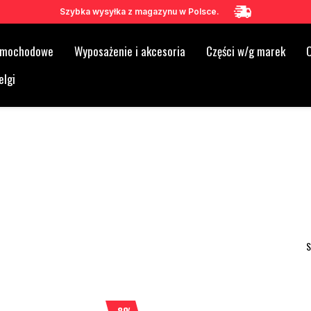
Szybka wysyłka z magazynu w Polsce.
samochodowe
Wyposażenie i akcesoria
Części w/g marek
O
elgi
S