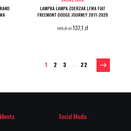
GRAND
LAMPKA LAMPA ZDERZAK LEWA FIAT
AWA
FREEMONT DODGE JOURNEY 2011-2020
137,1 zł
149,0 zł
1
2
3
22
…
klienta
Social Media