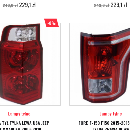
229,1 zł
229,1 zł
249,0 zł
249,0 zł
-8%
Lampy tylne
Lampy tylne
 TYŁ TYLNA LEWA USA JEEP
FORD F-150 F150 2015-201
OMMANDER 2006-2010
TYLNA PRAWA NOWA