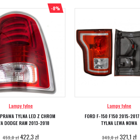
-8%
Lampy tylne
Lampy tylne
 PRAWA TYLNA LED Z CHROM
FORD F-150 F150 2015-201
A DODGE RAM 2013-2018
TYLNA LEWA NOWA
422,3 zł
321,1 zł
459,0 zł
349,0 zł