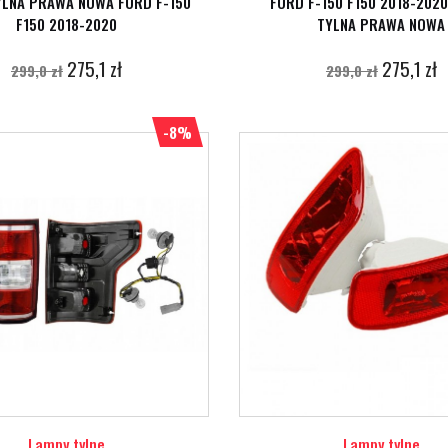
YLNA PRAWA NOWA FORD F-150
FORD F-150 F150 2018-202
F150 2018-2020
TYLNA PRAWA NOWA
275,1 zł
275,1 zł
299,0 zł
299,0 zł
-8%
Lampy tylne
Lampy tylne