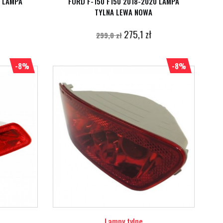
0 LAMPA
FORD F-150 F150 2018-2020 LAMPA
TYLNA LEWA NOWA
275,1 zł
299,0 zł
-8%
-8%
Lampy tylne