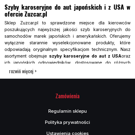
Szyby karoseryjne do aut japońskich i z USA w
ofercie Zuzcar.pl
Sklep Zuzcar.pl to sprawdzone miejsce dla kierowców
poszukujących najwyższej jakości szyb karoseryjnych do
samochodów marek japońskich i amerykańskich. Oferujemy
wyłącznie starannie wyselekcjonowane produkty, które
odpowiadają oryginalnym specyfikacjom technicznym. Nasz
asortyment obejmuje
szyby karoseryjne do aut z USA
oraz
ich japońskich odpowiedników, dostosowane do różnych
modeli i roczników. Każda szyba w naszym katalogu została
rozwiń więcej >
sprawdzona pod względem dopasowania, szczelności i
trwałości, aby zapewnić bezpieczeństwo oraz estetykę
użytkowania. Dzięki współpracy z renomowanymi
Zamówienia
producentami dostarczamy rozwiązania, które sprostają
wymaganiom nawet najbardziej wymagających klientów.
Wybierając Zuzcar.pl, stawiasz na jakość, doświadczenie i
Regulamin sklepu
profesjonalne wsparcie techniczne w procesie zakupu.
Polityka prywatności
Jak rozpoznać dobrą szybę karoseryjną do aut z
USA?
Ustawienia cookies