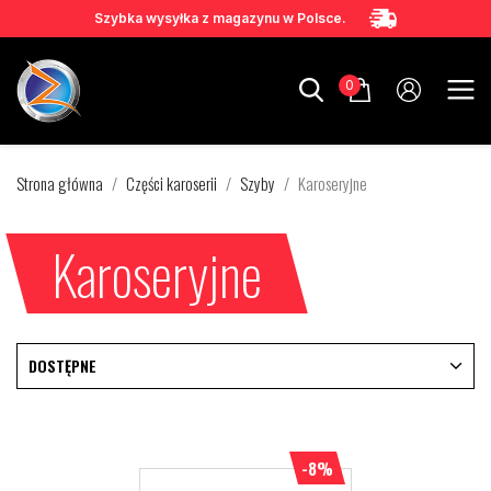
Szybka wysyłka z magazynu w Polsce.
0
Strona główna
Części karoserii
Szyby
Karoseryjne
Karoseryjne
DOSTĘPNE
-8%