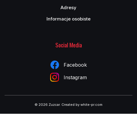
kroku przeprowadzą Cię przez proces wyboru. Każdy produkt
Adresy
w naszym sklepie jest dokładnie opisany, a zdjęcia i dane
techniczne pozwalają uniknąć pomyłek. Co więcej, dzięki
Informacje osobiste
współpracy z importerami szyb oryginalnych oraz wysokiej
klasy zamienników, masz pewność, że kupujesz szybę
sprawdzoną i trwałą. Zaufaj specjalistom i postaw na jakość,
która ma realne znaczenie podczas eksploatacji auta.
Social Media
Czym kierować się przy zakupie szyb
karoseryjnych do aut z USA?
Facebook
Zakup odpowiednich szyb karoseryjnych do samochodu
amerykańskiego to decyzja, która ma wpływ na codzienne
Instagram
użytkowanie pojazdu. Ważne są nie tylko wymiary i kształt
szyby, ale również jej parametry techniczne – odporność na
uszkodzenia, filtracja promieni UV, czy typ szkła (hartowane,
laminowane).
Szyby karoseryjne do aut z USA
, które
oferujemy w sklepie Zuzcar.pl, spełniają najwyższe normy
© 2026 Zuzcar
.
Created by white-pr.com
jakościowe i są w pełni zgodne z wymaganiami producentów.
Dzięki temu zapewniają odpowiednią izolację termiczną,
akustyczną oraz estetykę na poziomie OEM. Przy zakupie
warto także uwzględnić miejsce montażu – inne szyby
wybierzesz do drzwi przednich, a inne do bocznych tylnych.