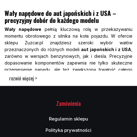
Wały napędowe do aut japońskich i z USA –
precyzyjny dobór do każdego modelu
Wały napędowe
pełnią kluczową rolę w przekazywaniu
momentu obrotowego z silnika na koła pojazdu. W ofercie
sklepu Zuzcar.pl znajdziesz szeroki wybór wałów
przeznaczonych do różnych modeli
aut japońskich i z USA
,
zarówno w wersjach benzynowych, jak i diesla. Precyzyjne
dopasowanie komponentów zapewnia nie tylko skuteczne
przeniesienie napędu, ale też zwiększoną trwałość całego
układu. Oferowane produkty pochodzą od renomowanych
rozwiń więcej >
producentów, dzięki czemu spełniają normy jakości i są
odporne na duże obciążenia. Niezależnie od tego, czy
szukasz wału do SUV-a, pick-upa czy miejskiego auta z
Zamówienia
Japonii lub USA, możesz liczyć na dokładne dopasowanie
elementów. To pewność prawidłowego działania całego
układu i dłuższej eksploatacji pojazdu bez ryzyka awarii.
Regulamin sklepu
Sprawdź nasz wał napędowy do Cadillaca oraz wał napędowy
Polityka prywatności
do Dodge Nitro.