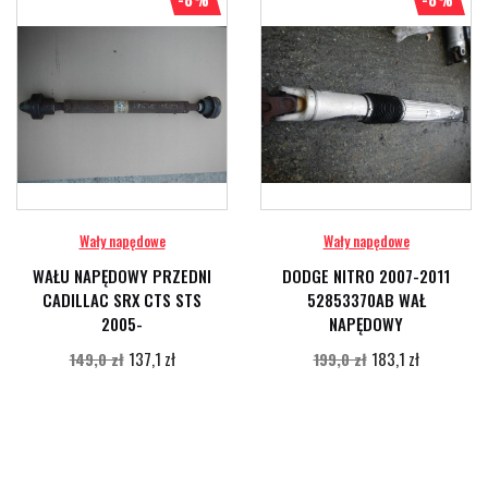
Wały napędowe
Wały napędowe
WAŁU NAPĘDOWY PRZEDNI
DODGE NITRO 2007-2011
CADILLAC SRX CTS STS
52853370AB WAŁ
2005-
NAPĘDOWY
137,1 zł
183,1 zł
149,0 zł
199,0 zł