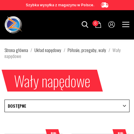
Szybka wysyłka z magazynu w Polsce.
0
Strona główna
Układ napędowy
Półosie, przeguby, wały
Wały
napędowe
Wały napędowe
DOSTĘPNE
-8%
-8%