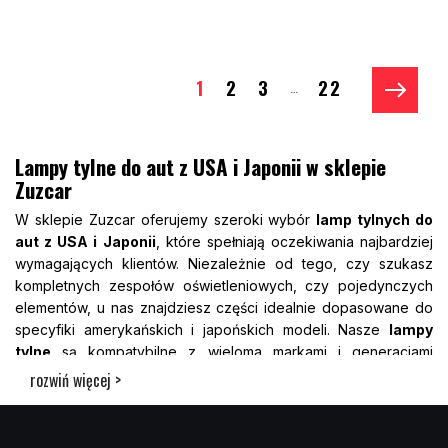
1
2
3
22
…
Lampy tylne do aut z USA i Japonii w sklepie
Zuzcar
W sklepie Zuzcar oferujemy szeroki wybór
lamp tylnych do
aut z USA i Japonii
, które spełniają oczekiwania najbardziej
wymagających klientów. Niezależnie od tego, czy szukasz
kompletnych zespołów oświetleniowych, czy pojedynczych
elementów, u nas znajdziesz części idealnie dopasowane do
specyfiki amerykańskich i japońskich modeli. Nasze
lampy
tylne
są kompatybilne z wieloma markami i generacjami
pojazdów, a ich jakość potwierdzają opinie zadowolonych
rozwiń więcej >
użytkowników. Starannie selekcjonujemy dostawców, by
zapewnić pewność montażu i bezpieczeństwo użytkowania.
Kupując u nas, masz gwarancję, że otrzymujesz komponenty