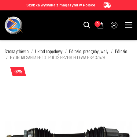
Szybka wysyłka z magazynu w Polsce.
0
Strona główna
Układ napędowy
Półosie, przeguby, wały
Półosie
HYUNDAI SANTA FE 10- PÓŁOŚ PRZEGUB LEWA GSP 37578
-8%