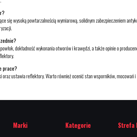
.
ór?
ące się wysoką powtarzalnością wymiarową, solidnym zabezpieczeniem antyk
yzacji.
rzednie?
i powłok, dokładność wykonania otworów i krawędzi, a także opinie o produc
lektory.
e prace?
ski oraz ustawia reflektory. Warto również ocenić stan wsporników, mocowań 
Marki
Kategorie
Strefa 