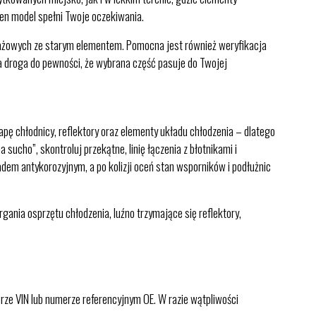
ten model spełni Twoje oczekiwania.
tażowych ze starym elementem. Pomocna jest również weryfikacja
 droga do pewności, że wybrana część pasuje do Twojej
ę chłodnicy, reflektory oraz elementy układu chłodzenia – dlatego
ucho”, skontroluj przekątne, linię łączenia z błotnikami i
dem antykorozyjnym, a po kolizji oceń stan wsporników i podłużnic
nia osprzętu chłodzenia, luźno trzymające się reflektory,
ze VIN lub numerze referencyjnym OE. W razie wątpliwości