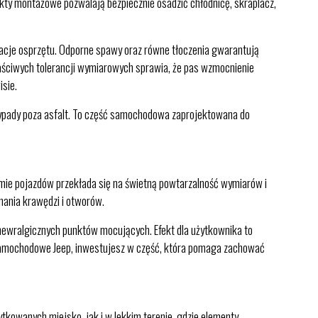
nkty montażowe pozwalają bezpiecznie osadzić chłodnicę, skraplacz,
racje osprzętu. Odporne spawy oraz równe tłoczenia gwarantują
łaściwych tolerancji wymiarowych sprawia, że pas wzmocnienie
isie.
 wypady poza asfalt. To część samochodowa zaprojektowana do
ie pojazdów przekłada się na świetną powtarzalność wymiarów i
nania krawędzi i otworów.
newralgicznych punktów mocujących. Efekt dla użytkownika to
i samochodowe Jeep, inwestujesz w część, która pomaga zachować
tkowanych miejsko, jak i w lekkim terenie, gdzie elementy