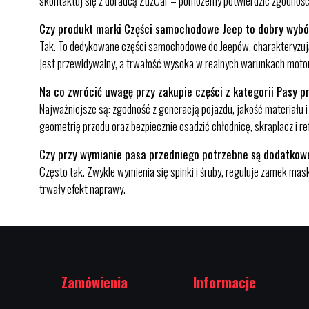
skontaktuj się z doradcą ZuzCar – pomożemy potwierdzić zgodność
Czy produkt marki Części samochodowe Jeep to dobry wyb
Tak. To dedykowane części samochodowe do Jeepów, charakteryzuj
jest przewidywalny, a trwałość wysoka w realnych warunkach motor
Na co zwrócić uwagę przy zakupie części z kategorii Pasy p
Najważniejsze są: zgodność z generacją pojazdu, jakość materiału 
geometrię przodu oraz bezpiecznie osadzić chłodnicę, skraplacz i ref
Czy przy wymianie pasa przedniego potrzebne są dodatkow
Często tak. Zwykle wymienia się spinki i śruby, reguluje zamek ma
trwały efekt naprawy.
Zamówienia
Informacje