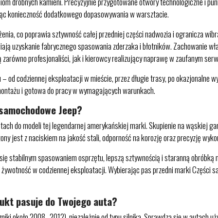
zeniom drobnych kamieni. Precyzyjnie przygotowane otwory technologiczne i pu
zując konieczność dodatkowego dopasowywania w warsztacie.
enia, co poprawia sztywność całej przedniej części nadwozia i ogranicza wib
twiają uzyskanie fabrycznego spasowania zderzaka i błotników. Zachowanie w
zarówno profesjonaliści, jak i kierowcy realizujący naprawę w zaufanym serw
 – od codziennej eksploatacji w mieście, przez długie trasy, po okazjonalne
w montażu i gotowa do pracy w wymagających warunkach.
i samochodowe Jeep?
h do modeli tej legendarnej amerykańskiej marki. Skupienie na wąskiej gam
y jest z naciskiem na jakość stali, odporność na korozję oraz precyzję wyko
ię stabilnym spasowaniem osprzętu, lepszą sztywnością i staranną obróbką 
za żywotność w codziennej eksploatacji. Wybierając pas przedni marki Częśc
dukt pasuje do Twojego auta?
iki około 2008–2012), niezależnie od typu silnika. Sprawdza się w autach uży