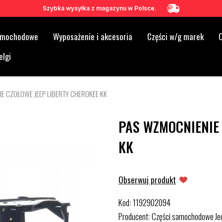
Szybka wysyłka z magazynu w Polsce.
samochodowe
Wyposażenie i akcesoria
Części w/g marek
O
elgi
E CZOŁOWE JEEP LIBERTY CHEROKEE KK
PAS WZMOCNIENIE 
KK
Obserwuj produkt
Kod
1192902094
:
Producent
Części samochodowe Je
: