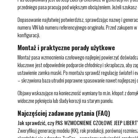
przedniego pasa pracują pod większym obciążeniem. Jeżeli szukasz c
Dopasowanie najłatwiej potwierdzisz, sprawdzając nazwę i genera
numeru VIN lub numeru referencyjnego oryginału. Przed zakupem w
konfiguracji.
Montaż i praktyczne porady użytkowe
Montaż pasa wzmocnienia czołowego najlepiej powierzyć doświadczo
kluczowe jest odpowiednie podparcie chłodnicy i skraplacza, aby za
ustawienie zamka maski. Po montażu sprawdź regulację świateł i ew
– skrzywiona baza utrudni poprawne spasowanie nawet najlepszej c
Objawy wskazujące na konieczność wymiany to m.in. kłopot z domyk
widoczne pęknięcia lub ślady korozji na starym panelu.
Najczęściej zadawane pytania (FAQ)
Jak sprawdzić, czy PAS WZMOCNIENIE CZOŁOWE JEEP LIBERT
Zweryfikuj generację modelu (KK), rok produkcji, porównaj rozmi