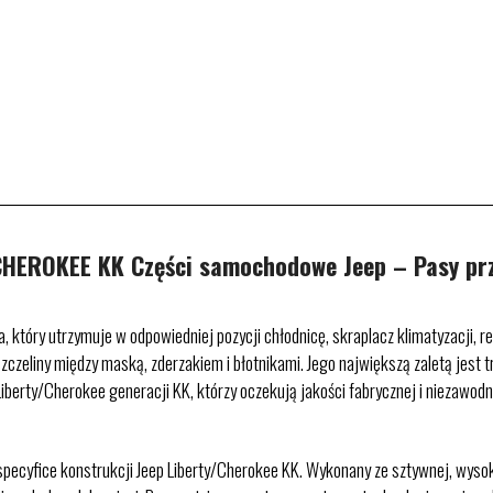
HEROKEE KK Części samochodowe Jeep – Pasy pr
tóry utrzymuje w odpowiedniej pozycji chłodnicę, skraplacz klimatyzacji, ref
czeliny między maską, zderzakiem i błotnikami. Jego największą zaletą jest tr
 Liberty/Cherokee generacji KK, którzy oczekują jakości fabrycznej i niezawo
 specyfice konstrukcji Jeep Liberty/Cherokee KK. Wykonany ze sztywnej, wys