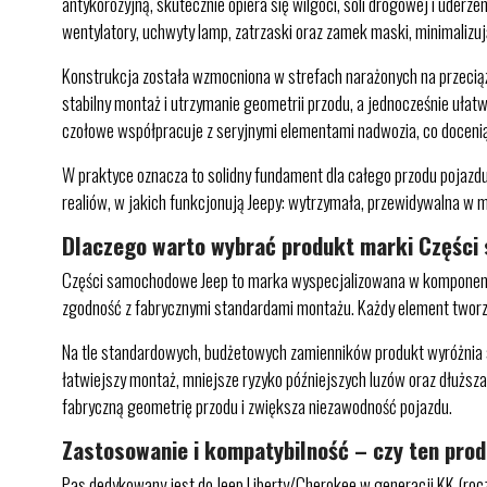
antykorozyjną, skutecznie opiera się wilgoci, soli drogowej i uder
wentylatory, uchwyty lamp, zatrzaski oraz zamek maski, minimali
Konstrukcja została wzmocniona w strefach narażonych na przeciąż
stabilny montaż i utrzymanie geometrii przodu, a jednocześnie uła
czołowe współpracuje z seryjnymi elementami nadwozia, co docenią 
W praktyce oznacza to solidny fundament dla całego przodu pojazdu
realiów, w jakich funkcjonują Jeepy: wytrzymała, przewidywalna 
Dlaczego warto wybrać produkt marki Częśc
Części samochodowe Jeep to marka wyspecjalizowana w komponentac
zgodność z fabrycznymi standardami montażu. Każdy element tworzon
Na tle standardowych, budżetowych zamienników produkt wyróżnia s
łatwiejszy montaż, mniejsze ryzyko późniejszych luzów oraz dłużs
fabryczną geometrię przodu i zwiększa niezawodność pojazdu.
Zastosowanie i kompatybilność – czy ten pro
Pas dedykowany jest do Jeep Liberty/Cherokee w generacji KK (roczn