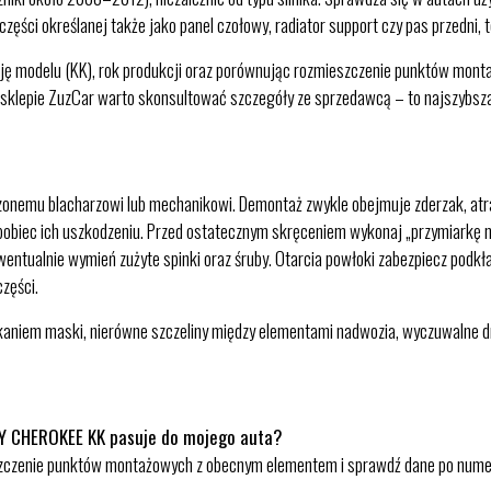
zęści określanej także jako panel czołowy, radiator support czy pas przedni, 
cję modelu (KK), rok produkcji oraz porównując rozmieszczenie punktów mon
 sklepie ZuzCar warto skonsultować szczegóły ze sprzedawcą – to najszybsza
nemu blacharzowi lub mechanikowi. Demontaż zwykle obejmuje zderzak, atrap
pobiec ich uszkodzeniu. Przed ostatecznym skręceniem wykonaj „przymiarkę na s
entualnie wymień zużyte spinki oraz śruby. Otarcia powłoki zabezpiecz podkła
zęści.
aniem maski, nierówne szczeliny między elementami nadwozia, wyczuwalne drga
Y CHEROKEE KK pasuje do mojego auta?
eszczenie punktów montażowych z obecnym elementem i sprawdź dane po numer