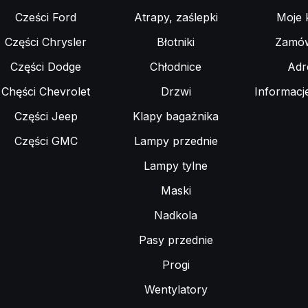
Cześci Ford
Atrapy, zaślepki
Moje 
Części Chrysler
Błotniki
Zamów
Części Dodge
Chłodnice
Adr
Chęści Chevrolet
Drzwi
Informacj
Części Jeep
Klapy bagażnika
Części GMC
Lampy przednie
Lampy tylne
Maski
Nadkola
Pasy przednie
Progi
Wentylatory