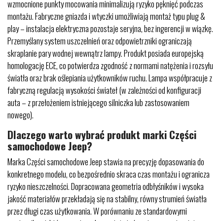
wzmocnione punkty mocowania minimalizują ryzyko pęknięć podczas
montażu. Fabryczne gniazda i wtyczki umożliwiają montaż typu plug &
play – instalacja elektryczna pozostaje seryjna, bez ingerencji w wiązkę.
Przemyślany system uszczelnień oraz odpowietrzniki ograniczają
skraplanie pary wodnej wewnątrz lampy. Produkt posiada europejską
homologację ECE, co potwierdza zgodność z normami natężenia i rozsyłu
światła oraz brak oślepiania użytkowników ruchu. Lampa współpracuje z
fabryczną regulacją wysokości świateł (w zależności od konfiguracji
auta – z przełożeniem istniejącego silniczka lub zastosowaniem
nowego).
Dlaczego warto wybrać produkt marki Części
samochodowe Jeep?
Marka Części samochodowe Jeep stawia na precyzję dopasowania do
konkretnego modelu, co bezpośrednio skraca czas montażu i ogranicza
ryzyko nieszczelności. Dopracowana geometria odbłyśników i wysoka
jakość materiałów przekładają się na stabilny, równy strumień światła
przez długi czas użytkowania. W porównaniu ze standardowymi