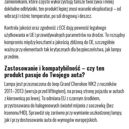
zamiennikami, które często wykorzystują tańsze tworzywa i mniej
dokładne odbłyśniki, ten produkt lepiej znosi warunki eksploatacji – od
wibracji i różnic temperatur, po sól drogową i deszcz.
Kontrola jakości oraz zgodność z ECE dają pewność legalnego
użytkowania w UE i przewidywalnych parametrów na drodze. To rozsądny
kompromis między kosztami a jakością zbliżoną do OE, szczególnie
ważny przy elementach tak krytycznych dla bezpieczeństwa, jak lampy
przednie.
Zastosowanie i kompatybilność – czy ten
produkt pasuje do Twojego auta?
Lampa jest przeznaczona do Jeep Grand Cherokee WK2 z roczników
2011–2013 (wersja przed liftingiem), na prawą stronę pojazdu w autach
z kierownicą po lewej. To odmiana EU z czarnym środkiem,
przystosowana do halogenowych świateł mijania z soczewką (bez
ksenonu/HID). Sprawdzi się zarówno przy wymianie uszkodzonej lampy,
jak i przy dostosowaniu auta do wymogów europejskich.