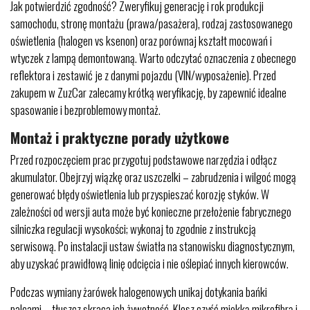
Jak potwierdzić zgodność? Zweryfikuj generację i rok produkcji
samochodu, stronę montażu (prawa/pasażera), rodzaj zastosowanego
oświetlenia (halogen vs ksenon) oraz porównaj kształt mocowań i
wtyczek z lampą demontowaną. Warto odczytać oznaczenia z obecnego
reflektora i zestawić je z danymi pojazdu (VIN/wyposażenie). Przed
zakupem w ZuzCar zalecamy krótką weryfikację, by zapewnić idealne
spasowanie i bezproblemowy montaż.
Montaż i praktyczne porady użytkowe
Przed rozpoczęciem prac przygotuj podstawowe narzędzia i odłącz
akumulator. Obejrzyj wiązkę oraz uszczelki – zabrudzenia i wilgoć mogą
generować błędy oświetlenia lub przyspieszać korozję styków. W
zależności od wersji auta może być konieczne przełożenie fabrycznego
silniczka regulacji wysokości; wykonaj to zgodnie z instrukcją
serwisową. Po instalacji ustaw światła na stanowisku diagnostycznym,
aby uzyskać prawidłową linię odcięcia i nie oślepiać innych kierowców.
Podczas wymiany żarówek halogenowych unikaj dotykania bańki
palcami – tłuszcz skraca ich żywotność. Klosz czyść miękką mikrofibrą i