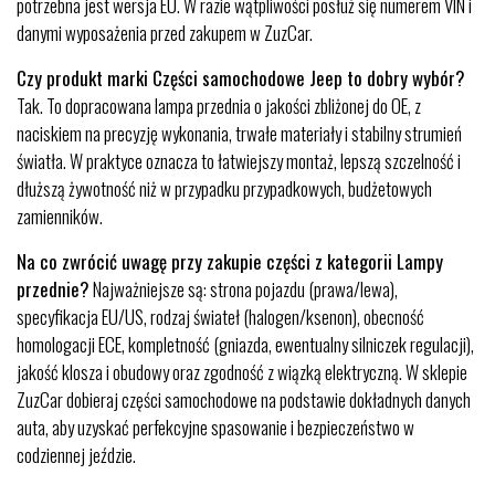
potrzebna jest wersja EU. W razie wątpliwości posłuż się numerem VIN i
danymi wyposażenia przed zakupem w ZuzCar.
Czy produkt marki Części samochodowe Jeep to dobry wybór?
Tak. To dopracowana lampa przednia o jakości zbliżonej do OE, z
naciskiem na precyzję wykonania, trwałe materiały i stabilny strumień
światła. W praktyce oznacza to łatwiejszy montaż, lepszą szczelność i
dłuższą żywotność niż w przypadku przypadkowych, budżetowych
zamienników.
Na co zwrócić uwagę przy zakupie części z kategorii Lampy
przednie?
Najważniejsze są: strona pojazdu (prawa/lewa),
specyfikacja EU/US, rodzaj świateł (halogen/ksenon), obecność
homologacji ECE, kompletność (gniazda, ewentualny silniczek regulacji),
jakość klosza i obudowy oraz zgodność z wiązką elektryczną. W sklepie
ZuzCar dobieraj części samochodowe na podstawie dokładnych danych
auta, aby uzyskać perfekcyjne spasowanie i bezpieczeństwo w
codziennej jeździe.