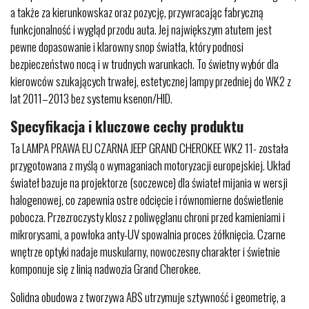
a także za kierunkowskaz oraz pozycję, przywracając fabryczną
funkcjonalność i wygląd przodu auta. Jej największym atutem jest
pewne dopasowanie i klarowny snop światła, który podnosi
bezpieczeństwo nocą i w trudnych warunkach. To świetny wybór dla
kierowców szukających trwałej, estetycznej lampy przedniej do WK2 z
lat 2011–2013 bez systemu ksenon/HID.
Specyfikacja i kluczowe cechy produktu
Ta LAMPA PRAWA EU CZARNA JEEP GRAND CHEROKEE WK2 11- została
przygotowana z myślą o wymaganiach motoryzacji europejskiej. Układ
świateł bazuje na projektorze (soczewce) dla świateł mijania w wersji
halogenowej, co zapewnia ostre odcięcie i równomierne doświetlenie
pobocza. Przezroczysty klosz z poliwęglanu chroni przed kamieniami i
mikrorysami, a powłoka anty-UV spowalnia proces żółknięcia. Czarne
wnętrze optyki nadaje muskularny, nowoczesny charakter i świetnie
komponuje się z linią nadwozia Grand Cherokee.
Solidna obudowa z tworzywa ABS utrzymuje sztywność i geometrię, a