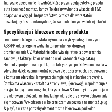
fabryczne spasowanie i trwałość, które przywracają estetykę przodu
auta i pewność montażu lampy. To idealny wybór dla właścicieli T&C
dbających o wygląd i bezpieczeństwo, a także dla warsztatów
poszukujących sprawdzonych części samochodowych w dobrej jakości.
Specyfikacja i kluczowe cechy produktu
Lewa ramka halogenu została wykonana z wytrzymałego tworzywa
ABS/PP, odpornego na wahania temperatur, sól drogową i
promieniowanie UV. Materiał nie odbarwia się łatwo, a powierzchnia
zachowuje fakturę i kolor nawet po wielu sezonach eksploatacji.
Element zaprojektowano pod kątem fabrycznych punktów mocowania w
zderzaku, dzięki czemu montaż odbywa się bez przeróbek, a spasowanie
z konturem zderzaka i lampy przeciwmgielnej jest bardzo precyzyjne.
Ramka ma właściwy kształt dla strony lewej (kierowcy), współpracuje z
seryjną lampą przeciwmgielną Chrysler Town & Country i utrzymuje ją w
prawidłowym położeniu, minimalizując wibracje oraz ryzyko obluzowania
się mocowań. Wykończenie w kolorze czarnym pozwala na montaż „plug
& play”, a w razie potrzeby element można lakierować pod kolor