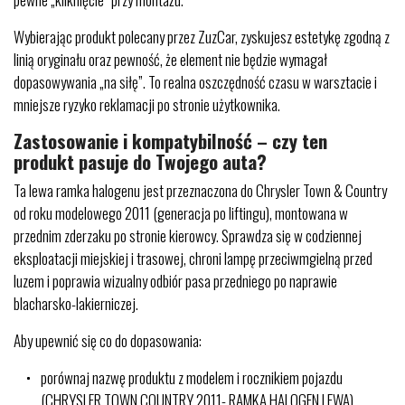
Wybierając produkt polecany przez ZuzCar, zyskujesz estetykę zgodną z
linią oryginału oraz pewność, że element nie będzie wymagał
dopasowywania „na siłę”. To realna oszczędność czasu w warsztacie i
mniejsze ryzyko reklamacji po stronie użytkownika.
Zastosowanie i kompatybilność – czy ten
produkt pasuje do Twojego auta?
Ta lewa ramka halogenu jest przeznaczona do Chrysler Town & Country
od roku modelowego 2011 (generacja po liftingu), montowana w
przednim zderzaku po stronie kierowcy. Sprawdza się w codziennej
eksploatacji miejskiej i trasowej, chroni lampę przeciwmgielną przed
luzem i poprawia wizualny odbiór pasa przedniego po naprawie
blacharsko-lakierniczej.
Aby upewnić się co do dopasowania:
porównaj nazwę produktu z modelem i rocznikiem pojazdu
(CHRYSLER TOWN COUNTRY 2011- RAMKA HALOGEN LEWA),