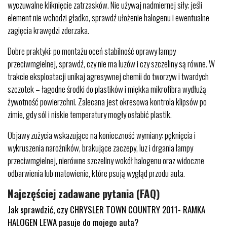
wyczuwalne kliknięcie zatrzasków. Nie używaj nadmiernej siły; jeśli
element nie wchodzi gładko, sprawdź ułożenie halogenu i ewentualne
zagięcia krawędzi zderzaka.
Dobre praktyki: po montażu oceń stabilność oprawy lampy
przeciwmgielnej, sprawdź, czy nie ma luzów i czy szczeliny są równe. W
trakcie eksploatacji unikaj agresywnej chemii do tworzyw i twardych
szczotek – łagodne środki do plastików i miękka mikrofibra wydłużą
żywotność powierzchni. Zalecana jest okresowa kontrola klipsów po
zimie, gdy sól i niskie temperatury mogły osłabić plastik.
Objawy zużycia wskazujące na konieczność wymiany: pęknięcia i
wykruszenia narożników, brakujące zaczepy, luz i drgania lampy
przeciwmgielnej, nierówne szczeliny wokół halogenu oraz widoczne
odbarwienia lub matowienie, które psują wygląd przodu auta.
Najczęściej zadawane pytania (FAQ)
Jak sprawdzić, czy CHRYSLER TOWN COUNTRY 2011- RAMKA
HALOGEN LEWA pasuje do mojego auta?