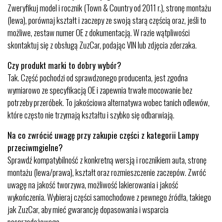
Zweryfikuj model i rocznik (Town & Country od 2011 r.), stronę montażu
(lewa), porównaj kształt i zaczepy ze swoją starą częścią oraz, jeśli to
możliwe, zestaw numer OE z dokumentacją. W razie wątpliwości
skontaktuj się z obsługą ZuzCar, podając VIN lub zdjęcia zderzaka.
Czy produkt marki to dobry wybór?
Tak. Część pochodzi od sprawdzonego producenta, jest zgodna
wymiarowo ze specyfikacją OE i zapewnia trwałe mocowanie bez
potrzeby przeróbek. To jakościowa alternatywa wobec tanich odlewów,
które często nie trzymają kształtu i szybko się odbarwiają.
Na co zwrócić uwagę przy zakupie części z kategorii Lampy
przeciwmgielne?
Sprawdź kompatybilność z konkretną wersją i rocznikiem auta, stronę
montażu (lewa/prawa), kształt oraz rozmieszczenie zaczepów. Zwróć
uwagę na jakość tworzywa, możliwość lakierowania i jakość
wykończenia. Wybieraj części samochodowe z pewnego źródła, takiego
jak ZuzCar, aby mieć gwarancję dopasowania i wsparcia
posprzedażowego.