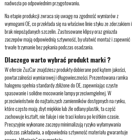
nadwozia po odpowiednim przygotowaniu.
Na etapie produkcji zwraca się uwagę na zgodność wymiarów z
wymogami OE, co przekłada się na właściwe linie styku ze zderzakiem i
brak niepożądanych szczelin. Zastosowane klipsy oraz gniazda
zaczepów mają odpowiednią sztywność, by ułatwić montaż i zapewnić
trwałe trzymanie bez pękania podczas osadzania.
Dlaczego warto wybrać produkt marki ?
W ofercie ZuzCar znajdziesz produkty dobierane pod kątem jakości,
powtarzalności wymiarowej i długowieczności. Prezentowana ramka
halogenu spełnia standardy zbliżone do OE, zapewniając czyste
spasowanie i solidne mocowanie lampy przeciwmgielnej. W
przeciwieństwie do najtańszych zamienników dostępnych na rynku,
które często mają zbyt miękkie lub źle odlany plastik, ta część
zachowuje kształt, nie faluje i nie traci koloru po krótkim czasie.
Precyzyjnie wykonane zaczepy minimalizują ryzyko wyłamywania
podczas zakładania, a odpowiednia sztywność materiału gwarantuje
pewne „kliknięcie” przy montażu.