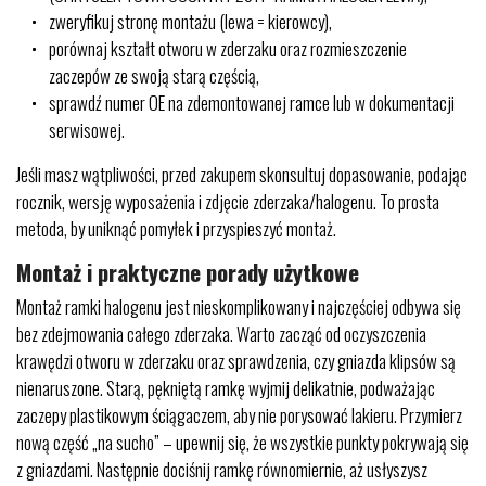
zweryfikuj stronę montażu (lewa = kierowcy),
porównaj kształt otworu w zderzaku oraz rozmieszczenie
zaczepów ze swoją starą częścią,
sprawdź numer OE na zdemontowanej ramce lub w dokumentacji
serwisowej.
Jeśli masz wątpliwości, przed zakupem skonsultuj dopasowanie, podając
rocznik, wersję wyposażenia i zdjęcie zderzaka/halogenu. To prosta
metoda, by uniknąć pomyłek i przyspieszyć montaż.
Montaż i praktyczne porady użytkowe
Montaż ramki halogenu jest nieskomplikowany i najczęściej odbywa się
bez zdejmowania całego zderzaka. Warto zacząć od oczyszczenia
krawędzi otworu w zderzaku oraz sprawdzenia, czy gniazda klipsów są
nienaruszone. Starą, pękniętą ramkę wyjmij delikatnie, podważając
zaczepy plastikowym ściągaczem, aby nie porysować lakieru. Przymierz
nową część „na sucho” – upewnij się, że wszystkie punkty pokrywają się
z gniazdami. Następnie dociśnij ramkę równomiernie, aż usłyszysz