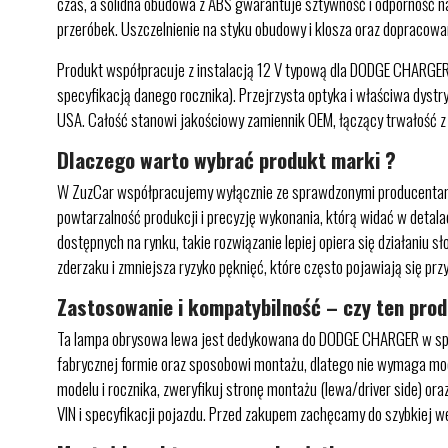
czas, a solidna obudowa z ABS gwarantuje sztywność i odporność na
przeróbek. Uszczelnienie na styku obudowy i klosza oraz dopracowan
Produkt współpracuje z instalacją 12 V typową dla DODGE CHARGER
specyfikacją danego rocznika). Przejrzysta optyka i właściwa dys
USA. Całość stanowi jakościowy zamiennik OEM, łączący trwałość z
Dlaczego warto wybrać produkt marki ?
W ZuzCar współpracujemy wyłącznie ze sprawdzonymi producentami
powtarzalność produkcji i precyzję wykonania, którą widać w detal
dostępnych na rynku, takie rozwiązanie lepiej opiera się działaniu s
zderzaku i zmniejsza ryzyko pęknięć, które często pojawiają się p
Zastosowanie i kompatybilność – czy ten pro
Ta lampa obrysowa lewa jest dedykowana do DODGE CHARGER w specy
fabrycznej formie oraz sposobowi montażu, dlatego nie wymaga modyf
modelu i rocznika, zweryfikuj stronę montażu (lewa/driver side) o
VIN i specyfikacji pojazdu. Przed zakupem zachęcamy do szybkiej 