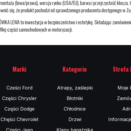
ontażu (lewa/prawa), wersja rynku (USA/EU), barwa i przejrzystość klosza, ty
pewnić się, że produkt pochodzi od sprawdzonego producenta dostępnego w Zu
EWA to inwestycja w bezpieczeństwo i estetykę. Składając zamówienie w 
cyfikę części samochodowych w motoryzacji.
Marki
Kategorie
Strefa 
Cześci Ford
Atrapy, zaślepki
Moje 
Części Chrysler
Błotniki
Zamów
Części Dodge
Chłodnice
Adr
Chęści Chevrolet
Drzwi
Informacj
Części Jeep
Klapy bagażnika