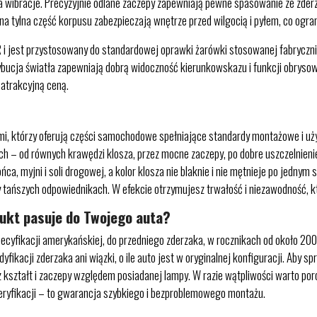
 wibracje. Precyzyjnie odlane zaczepy zapewniają pewne spasowanie ze zderza
a tylna część korpusu zabezpieczają wnętrze przed wilgocią i pyłem, co ogran
 i jest przystosowany do standardowej oprawki żarówki stosowanej fabryczn
trybucja światła zapewniają dobrą widoczność kierunkowskazu i funkcji obrys
 atrakcyjną ceną.
, którzy oferują części samochodowe spełniające standardy montażowe i uż
ach – od równych krawędzi klosza, przez mocne zaczepy, po dobre uszczelnien
łońca, myjni i soli drogowej, a kolor klosza nie blaknie i nie mętnieje po jed
rzy tańszych odpowiednikach. W efekcie otrzymujesz trwałość i niezawodność
dukt pasuje do Twojego auta?
fikacji amerykańskiej, do przedniego zderzaka, w rocznikach od około 2005
ikacji zderzaka ani wiązki, o ile auto jest w oryginalnej konfiguracji. Aby
raz kształt i zaczepy względem posiadanej lampy. W razie wątpliwości warto p
weryfikacji – to gwarancja szybkiego i bezproblemowego montażu.