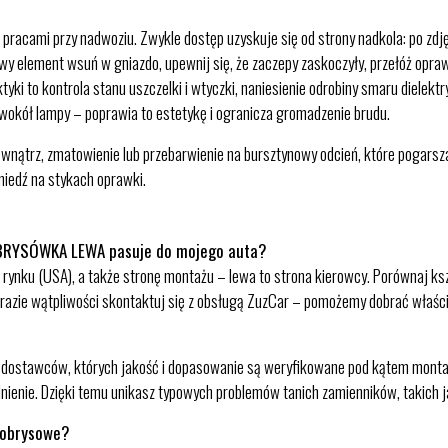
racami przy nadwoziu. Zwykle dostęp uzyskuje się od strony nadkola: po zdjęc
wy element wsuń w gniazdo, upewnij się, że zaczepy zaskoczyły, przełóż opra
ki to kontrola stanu uszczelki i wtyczki, naniesienie odrobiny smaru dielektr
wokół lampy – poprawia to estetykę i ogranicza gromadzenie brudu.
wnątrz, zmatowienie lub przebarwienie na bursztynowy odcień, które pogars
niedź na stykach oprawki.
BRYSÓWKA LEWA pasuje do mojego auta?
ynku (USA), a także stronę montażu – lewa to strona kierowcy. Porównaj kszt
 razie wątpliwości skontaktuj się z obsługą ZuzCar – pomożemy dobrać właśc
 dostawców, których jakość i dopasowanie są weryfikowane pod kątem montaż
elnienie. Dzięki temu unikasz typowych problemów tanich zamienników, takich 
y obrysowe?