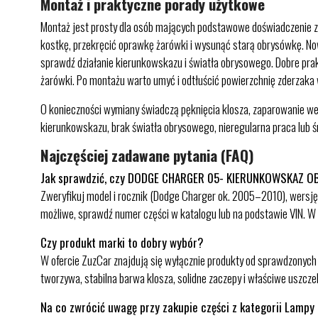
Montaż i praktyczne porady użytkowe
Montaż jest prosty dla osób mających podstawowe doświadczenie z p
kostkę, przekręcić oprawkę żarówki i wysunąć starą obrysówkę. No
sprawdź działanie kierunkowskazu i światła obrysowego. Dobre prakty
żarówki. Po montażu warto umyć i odtłuścić powierzchnię zderzaka 
O konieczności wymiany świadczą pęknięcia klosza, zaparowanie we
kierunkowskazu, brak światła obrysowego, nieregularna praca lub ś
Najczęściej zadawane pytania (FAQ)
Jak sprawdzić, czy DODGE CHARGER 05- KIERUNKOWSKAZ O
Zweryfikuj model i rocznik (Dodge Charger ok. 2005–2010), wersję r
możliwe, sprawdź numer części w katalogu lub na podstawie VIN. W
Czy produkt marki to dobry wybór?
W ofercie ZuzCar znajdują się wyłącznie produkty od sprawdzonych
tworzywa, stabilna barwa klosza, solidne zaczepy i właściwe uszcz
Na co zwrócić uwagę przy zakupie części z kategorii Lamp