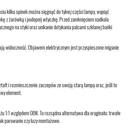
iu kilku spinek można sięgnąć do tylnej części lampy, wypiąć
wkę z żarówką i podepnij wtyczkę. Przed zamknięciem nadkola
ycznego na styki oraz unikanie dotykania palcami szklanej bańki
zają widoczność. Objawem elektrycznym jest przyspieszone miganie
ałt i rozmieszczenie zaczepów ze swoją starą lampą oraz, jeśli to
iwy element.
u 1:1 względem OEM. To rozsądna alternatywa dla oryginału: trwałe
jak parowanie czy luzy montażowe.