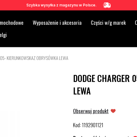
Szybka wysyłka z magazynu w Polsce.
samochodowe
Wyposażenie i akcesoria
Części w/g marek
O
elgi
 05- KIERUNKOWSKAZ OBRYSÓWKA LEWA
DODGE CHARGER 0
LEWA
Obserwuj produkt
Kod
1192901121
: