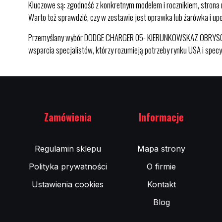
Kluczowe są: zgodność z konkretnym modelem i rocznikiem, strona m
Warto też sprawdzić, czy w zestawie jest oprawka lub żarówka i u
Przemyślany wybór DODGE CHARGER 05- KIERUNKOWSKAZ OBRYSÓWKA L
wsparcia specjalistów, którzy rozumieją potrzeby rynku USA i spe
Zamówienia
Informacje
Regulamin sklepu
Mapa strony
Polityka prywatności
O firmie
Ustawienia cookies
Kontakt
Blog