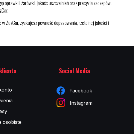
p oprawki i żarówki, jakość uszczelnień oraz precyzja zaczepów.
zCar.
ZuzCar, zyskujesz pewność dopasowania, rzetelnej jakości i
klienta
Social Media
konto
Facebook
ienia
Instagram
esy
e osobiste