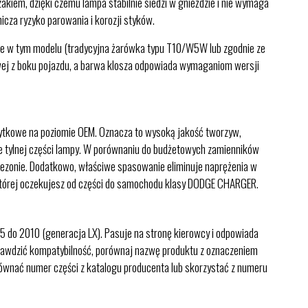
kiem, dzięki czemu lampa stabilnie siedzi w gnieździe i nie wymaga
icza ryzyko parowania i korozji styków.
ie w tym modelu (tradycyjna żarówka typu T10/W5W lub zgodnie ze
owej z boku pojazdu, a barwa klosza odpowiada wymaganiom wersji
ytkowe na poziomie OEM. Oznacza to wysoką jakość tworzyw,
ie tylnej części lampy. W porównaniu do budżetowych zamienników
nym sezonie. Dodatkowo, właściwe spasowanie eliminuje naprężenia w
, której oczekujesz od części do samochodu klasy DODGE CHARGER.
 do 2010 (generacja LX). Pasuje na stronę kierowcy i odpowiada
 sprawdzić kompatybilność, porównaj nazwę produktu z oznaczeniem
orównać numer części z katalogu producenta lub skorzystać z numeru