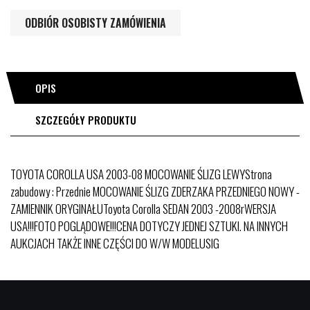
ODBIÓR OSOBISTY ZAMÓWIENIA
OPIS
SZCZEGÓŁY PRODUKTU
TOYOTA COROLLA USA 2003-08 MOCOWANIE ŚLIZG LEWYStrona
zabudowy : Przednie MOCOWANIE ŚLIZG ZDERZAKA PRZEDNIEGO NOWY -
ZAMIENNIK ORYGINAŁUToyota Corolla SEDAN 2003 -2008rWERSJA
USA!!!FOTO POGLĄDOWE!!!CENA DOTYCZY JEDNEJ SZTUKI. NA INNYCH
AUKCJACH TAKŻE INNE CZĘŚCI DO W/W MODELUSIG