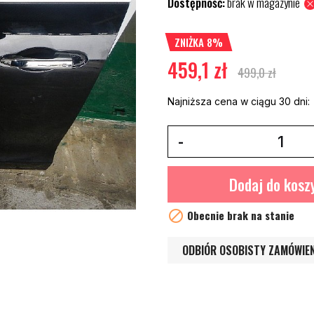
Dostępność:
brak w magazynie
ZNIŻKA 8%
459,1 zł
499,0 zł
Najniższa cena w ciągu 30 dni:
Dodaj do kosz

Obecnie brak na stanie
ODBIÓR OSOBISTY ZAMÓWIE