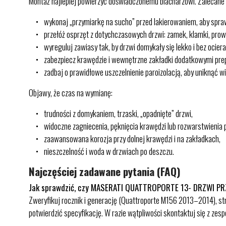
Montaż najlepiej powierzyć doświadczonemu blacharzowi. Zalecane 
wykonaj „przymiarkę na sucho” przed lakierowaniem, aby spraw
przełóż osprzęt z dotychczasowych drzwi: zamek, klamki, prowad
wyreguluj zawiasy tak, by drzwi domykały się lekko i bez ocieran
zabezpiecz krawędzie i wewnętrzne zakładki dodatkowymi pre
zadbaj o prawidłowe uszczelnienie paroizolacją, aby uniknąć wi
Objawy, że czas na wymianę:
trudności z domykaniem, trzaski, „opadnięte” drzwi,
widoczne zagniecenia, pęknięcia krawędzi lub rozwarstwienia po
zaawansowana korozja przy dolnej krawędzi i na zakładkach,
nieszczelność i woda w drzwiach po deszczu.
Najczęściej zadawane pytania (FAQ)
Jak sprawdzić, czy MASERATI QUATTROPORTE 13- DRZWI PR
Zweryfikuj rocznik i generację (Quattroporte M156 2013–2014), st
potwierdzić specyfikację. W razie wątpliwości skontaktuj się z zes