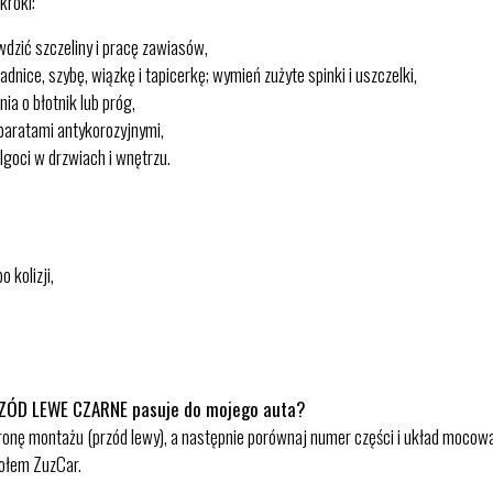
kroki:
dzić szczeliny i pracę zawiasów,
nice, szybę, wiązkę i tapicerkę; wymień zużyte spinki i uszczelki,
ia o błotnik lub próg,
paratami antykorozyjnymi,
lgoci w drzwiach i wnętrzu.
 kolizji,
ZÓD LEWE CZARNE pasuje do mojego auta?
ronę montażu (przód lewy), a następnie porównaj numer części i układ moco
połem ZuzCar.