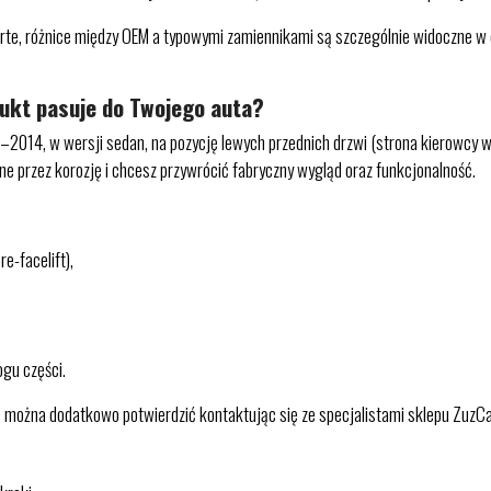
e, różnice między OEM a typowymi zamiennikami są szczególnie widoczne w det
dukt pasuje do Twojego auta?
2014, w wersji sedan, na pozycję lewych przednich drzwi (strona kierowcy w a
ne przez korozję i chcesz przywrócić fabryczny wygląd oraz funkcjonalność.
e-facelift),
ogu części.
ożna dodatkowo potwierdzić kontaktując się ze specjalistami sklepu ZuzCar