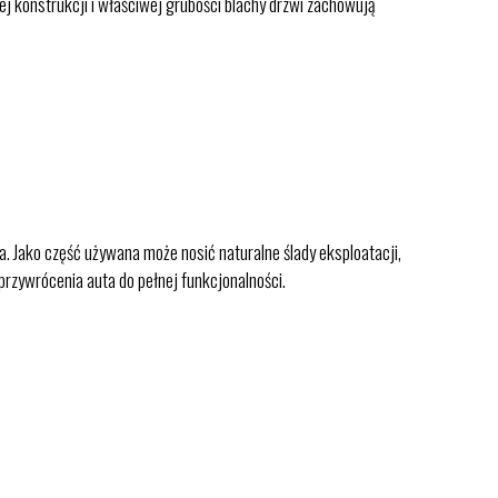
nej konstrukcji i właściwej grubości blachy drzwi zachowują
a. Jako część używana może nosić naturalne ślady eksploatacji,
przywrócenia auta do pełnej funkcjonalności.