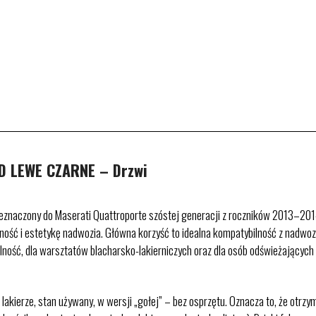
 LEWE CZARNE – Drzwi
zeznaczony do Maserati Quattroporte szóstej generacji z roczników 2013–2014
ywność i estetykę nadwozia. Główna korzyść to idealna kompatybilność z nad
alność, dla warsztatów blacharsko-lakierniczych oraz dla osób odświeżających
lakierze, stan używany, w wersji „gołej” – bez osprzętu. Oznacza to, że otr