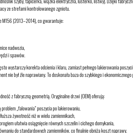
ośnik szyby, tapicerka, wiązka elektryczna, lusterko, listwy). Dzięki fabrycz
acy ze strefami kontrolowanego zgniotu.
te M156 (2013–2014), co gwarantuje:
amice nadwozia,
ędzi i spawów.
sto wystarczy korekta odcienia i klaru, zamiast pełnego lakierowania poszyci
ment nie był źle naprawiany. To doskonała baza do szybkiego i ekonomicznego 
ość z fabryczną geometrią. Oryginalne drzwi (OEM) oferują:
ją problem „falowania” poszycia po lakierowaniu,
dłuższa żywotność niż w wielu zamiennikach,
 progiem ułatwia osiągnięcie równych szczelin i cichego domykania,
wnaniu do standardowych zamienników, co finalnie obniża koszt naprawy.