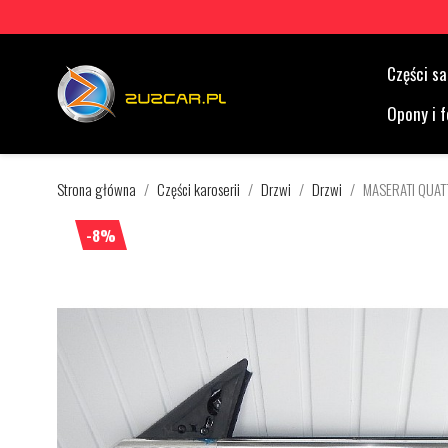
Części 
Opony i f
Strona główna
Części karoserii
Drzwi
Drzwi
MASERATI QUAT
-8%