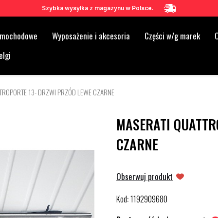
Szybka wysyłka z magazynu w Polsce.
samochodowe
Wyposażenie i akcesoria
Części w/g marek
O
elgi
TROPORTE 13- DRZWI PRZÓD LEWE CZARNE
MASERATI QUATTR
CZARNE
Obserwuj produkt
Kod
1192909680
: