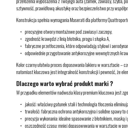
przełożenia wyposażenia z Twojego auta (zamek, zawiasy, szyba, podn
sztywność, prawidłową akustykę oraz bezpieczeństwo przy współpr
Konstrukcja spełnia wymagania Maserati dla platformy Quattropor
precyzyjne otwory montażowe pod zawiasy i zaczepy,
zgodność krawędzi z linią błotnika, progu i słupka A,
fabryczne przetłoczenia, które odpowiadają stylowi i aerodyn
odpowiednie przygotowanie antykorozyjne wewnętrznych kraw
Kolor czarny ułatwia proces dopasowania lakieru w warsztacie – czę
natomiast kluczowa jest integralność konstrukcji i pewność, że ele
Dlaczego warto wybrać produkt marki ?
W przypadku elementów nadwozia klasy premium kluczowa jest zgodn
jakość: właściwy gatunek stali i technologia tłoczenia eliminu
trwałość: fabryczna ochrona antykorozyjna i solidne spawy to 
precyzja wykonania: idealne spasowanie z błotnikiem, maską i
oszczędność czasu: mniej dopasowywania w warsztacie w poró