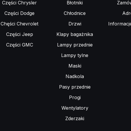
Części Chrysler
Błotniki
Zamów
Części Dodge
Chłodnice
Adr
Chęści Chevrolet
Drzwi
Informacj
Części Jeep
Klapy bagażnika
Części GMC
Lampy przednie
Lampy tylne
Maski
Nadkola
Pasy przednie
Progi
Wentylatory
Zderzaki