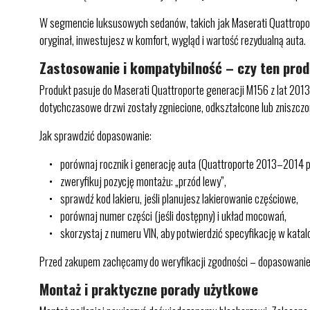
W segmencie luksusowych sedanów, takich jak Maserati Quattroport
oryginał, inwestujesz w komfort, wygląd i wartość rezydualną auta.
Zastosowanie i kompatybilność – czy ten pro
Produkt pasuje do Maserati Quattroporte generacji M156 z lat 2013–
dotychczasowe drzwi zostały zgniecione, odkształcone lub zniszczo
Jak sprawdzić dopasowanie:
porównaj rocznik i generację auta (Quattroporte 2013–2014 pr
zweryfikuj pozycję montażu: „przód lewy”,
sprawdź kod lakieru, jeśli planujesz lakierowanie częściowe,
porównaj numer części (jeśli dostępny) i układ mocowań,
skorzystaj z numeru VIN, aby potwierdzić specyfikację w katal
Przed zakupem zachęcamy do weryfikacji zgodności – dopasowanie m
Montaż i praktyczne porady użytkowe