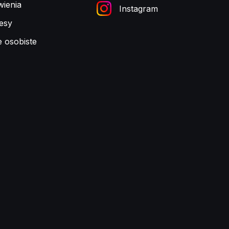
ienia
Instagram
esy
e osobiste