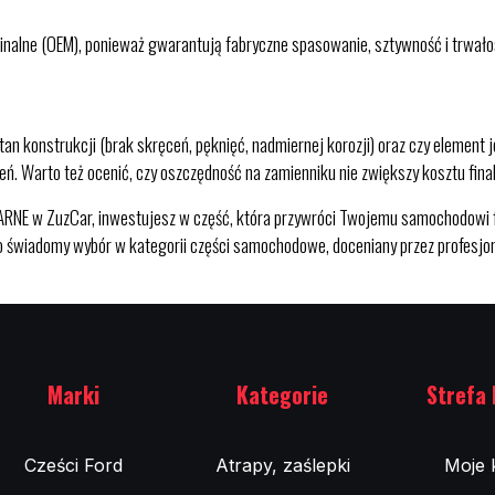
alne (OEM), ponieważ gwarantują fabryczne spasowanie, sztywność i trwałość
an konstrukcji (brak skręceń, pęknięć, nadmiernej korozji) oraz czy element 
czeń. Warto też ocenić, czy oszczędność na zamienniku nie zwiększy kosztu f
w ZuzCar, inwestujesz w część, która przywróci Twojemu samochodowi fab
 To świadomy wybór w kategorii części samochodowe, doceniany przez profesjo
Marki
Kategorie
Strefa 
Cześci Ford
Atrapy, zaślepki
Moje 