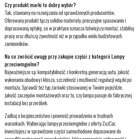
Czy produkt marki to dobry wybór?
Tak, stawiamy na rozwiązania od sprawdzonych producentów.
Oferowany produkt łączy solidne materiały, precyzyjne spasowanie i
dopracowaną optykę, co w praktyce oznacza łatwiejszy montaż, stabilną
pracę oraz dłuższą żywotność niż w przypadku wielu budżetowych
zamienników.
Na co zwrócić uwagę przy zakupie części z kategorii Lampy
przeciwmgielne?
Najważniejsze są: kompatybilność z konkretną generacją auta, jakość
wykonania obudowy i klosza, szczelność i możliwość regulacji wiązki po
montażu. Sprawdź też typ żarówki stosowanej w Twoim pojeździe,
jakość zaczepów montażowych oraz to, czy lampa pasuje do fabrycznej
instalacji bez przeróbek.
Zadbaj o bezpieczeństwo i pewność prowadzenia w trudnych
warunkach. Wybierając lampy przeciwmgielne z oferty ZuzCar,
inwestujesz w sprawdzone części samochodowe dopasowane do
specyfiki motoryzacji amerykańskiej, które poprawiają widoczność i