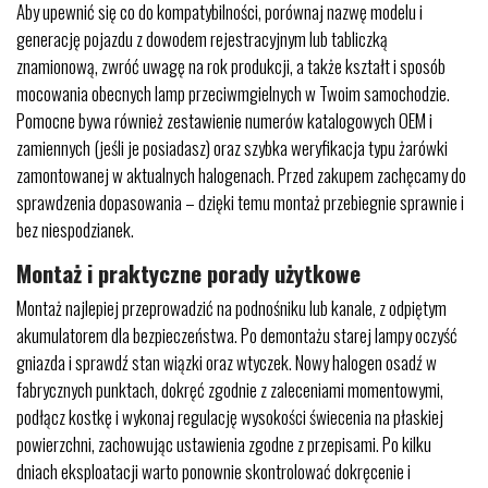
Aby upewnić się co do kompatybilności, porównaj nazwę modelu i
generację pojazdu z dowodem rejestracyjnym lub tabliczką
znamionową, zwróć uwagę na rok produkcji, a także kształt i sposób
mocowania obecnych lamp przeciwmgielnych w Twoim samochodzie.
Pomocne bywa również zestawienie numerów katalogowych OEM i
zamiennych (jeśli je posiadasz) oraz szybka weryfikacja typu żarówki
zamontowanej w aktualnych halogenach. Przed zakupem zachęcamy do
sprawdzenia dopasowania – dzięki temu montaż przebiegnie sprawnie i
bez niespodzianek.
Montaż i praktyczne porady użytkowe
Montaż najlepiej przeprowadzić na podnośniku lub kanale, z odpiętym
akumulatorem dla bezpieczeństwa. Po demontażu starej lampy oczyść
gniazda i sprawdź stan wiązki oraz wtyczek. Nowy halogen osadź w
fabrycznych punktach, dokręć zgodnie z zaleceniami momentowymi,
podłącz kostkę i wykonaj regulację wysokości świecenia na płaskiej
powierzchni, zachowując ustawienia zgodne z przepisami. Po kilku
dniach eksploatacji warto ponownie skontrolować dokręcenie i