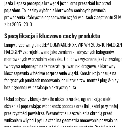
jazda i lepsza percepcja krawędzi jezdni oraz przeszkód tuż przed
pojazdem. To idealny wybór dla kierowców ceniących pewność
prowadzenia i fabryczne dopasowanie części w autach z segmentu SUV
z lat 2005–2010.
Specyfikacja i kluczowe cechy produktu
Lampy przeciwmgielne JEEP COMMANDER XK WK WH 2005-10 HALOGEN
HALOGENY zaprojektowano jako zamiennik fabrycznych halogenów
montowanych w przednim zderzaku. Obudowa wykonana jest z trwałego
tworzywa odpornego na temperaturę i warunki drogowe, a klarowny
klosz zapewnia właściwe rozproszenie wiązki. Konstrukcja bazuje na
fabrycznych punktach mocowania, co ułatwia tzw. montaż plug & play
bez ingerencji w instalację elektryczną auta.
Układ optyczny kieruje światło nisko i szeroko, ograniczając efekt
olśnienia i poprawiając widoczność pobocza oraz linii jezdni przy małej
przejrzystości powietrza. Wewnętrzne uszczelnienia chronią przed
wnikaniem wilgoci i pyłu, a stabilna geometria mocowania pozwala na