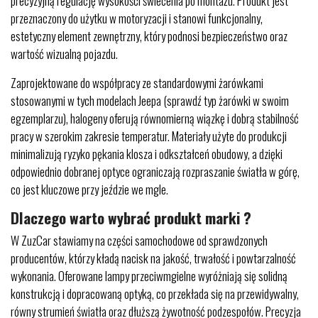
precyzyjną regulację wysokości świecenia po montażu. Produkt jest
przeznaczony do użytku w motoryzacji i stanowi funkcjonalny,
estetyczny element zewnętrzny, który podnosi bezpieczeństwo oraz
wartość wizualną pojazdu.
Zaprojektowane do współpracy ze standardowymi żarówkami
stosowanymi w tych modelach Jeepa (sprawdź typ żarówki w swoim
egzemplarzu), halogeny oferują równomierną wiązkę i dobrą stabilność
pracy w szerokim zakresie temperatur. Materiały użyte do produkcji
minimalizują ryzyko pękania klosza i odkształceń obudowy, a dzięki
odpowiednio dobranej optyce ograniczają rozpraszanie światła w górę,
co jest kluczowe przy jeździe we mgle.
Dlaczego warto wybrać produkt marki ?
W ZuzCar stawiamy na części samochodowe od sprawdzonych
producentów, którzy kładą nacisk na jakość, trwałość i powtarzalność
wykonania. Oferowane lampy przeciwmgielne wyróżniają się solidną
konstrukcją i dopracowaną optyką, co przekłada się na przewidywalny,
równy strumień światła oraz dłuższą żywotność podzespołów. Precyzja