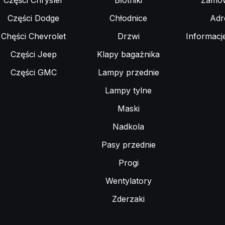
Części Chrysler
Błotniki
Zamów
Części Dodge
Chłodnice
Adr
Chęści Chevrolet
Drzwi
Informacj
Części Jeep
Klapy bagażnika
Części GMC
Lampy przednie
Lampy tylne
Maski
Nadkola
Pasy przednie
Progi
Wentylatory
Zderzaki