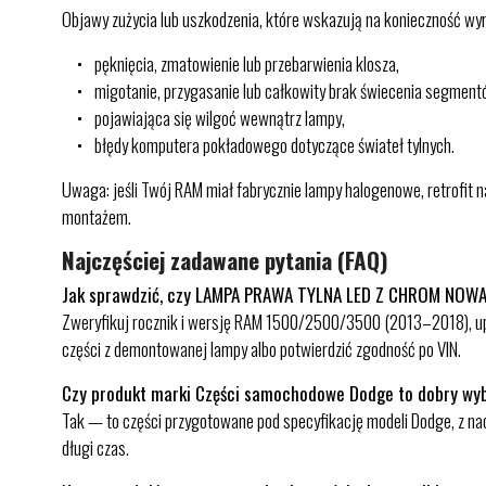
Objawy zużycia lub uszkodzenia, które wskazują na konieczność wy
pęknięcia, zmatowienie lub przebarwienia klosza,
migotanie, przygasanie lub całkowity brak świecenia segment
pojawiająca się wilgoć wewnątrz lampy,
błędy komputera pokładowego dotyczące świateł tylnych.
Uwaga: jeśli Twój RAM miał fabrycznie lampy halogenowe, retrofit 
montażem.
Najczęściej zadawane pytania (FAQ)
Jak sprawdzić, czy LAMPA PRAWA TYLNA LED Z CHROM NOW
Zweryfikuj rocznik i wersję RAM 1500/2500/3500 (2013–2018), upew
części z demontowanej lampy albo potwierdzić zgodność po VIN.
Czy produkt marki Części samochodowe Dodge to dobry wy
Tak — to części przygotowane pod specyfikację modeli Dodge, z nac
długi czas.