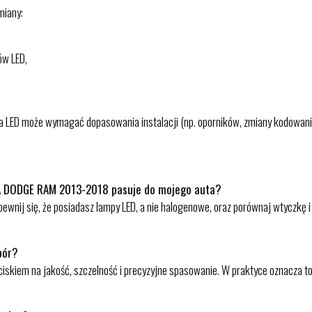
miany:
ów LED,
na LED może wymagać dopasowania instalacji (np. oporników, zmiany kodowania 
A DODGE RAM 2013-2018 pasuje do mojego auta?
nij się, że posiadasz lampy LED, a nie halogenowe, oraz porównaj wtyczkę i
bór?
iskiem na jakość, szczelność i precyzyjne spasowanie. W praktyce oznacza to