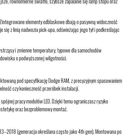
ejsze, równomierne światło, szybsze zapalanie się lamp stopu oraz
. Zintegrowane elementy odblaskowe dbają o pasywną widoczność
się z linią nadwozia pick-upa, odświeżając jego tył i podkreślając
 wstrząsy i zmienne temperatury, typowe dla samochodów
odowisku o podwyższonej wilgotności.
jektowaną pod specyfikację Dodge RAM, z precyzyjnym spasowaniem
lność czy konieczność przeróbek instalacji.
spójnej pracy modułów LED. Dzięki temu ograniczasz ryzyko
estetykę oraz bezproblemowy montaż.
2018 (generacja określana często jako 4th gen). Montowana po