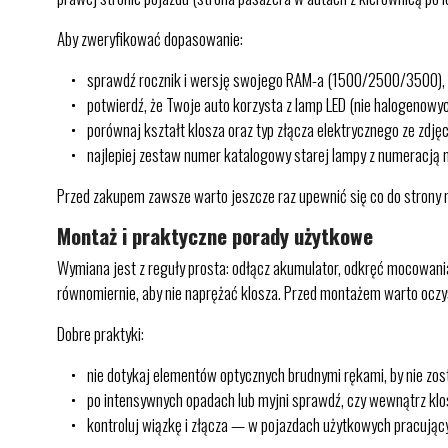
Aby zweryfikować dopasowanie:
sprawdź rocznik i wersję swojego RAM-a (1500/2500/3500),
potwierdź, że Twoje auto korzysta z lamp LED (nie halogenowyc
porównaj kształt klosza oraz typ złącza elektrycznego ze zdj
najlepiej zestaw numer katalogowy starej lampy z numeracją n
Przed zakupem zawsze warto jeszcze raz upewnić się co do strony mo
Montaż i praktyczne porady użytkowe
Wymiana jest z reguły prosta: odłącz akumulator, odkręć mocowania
równomiernie, aby nie naprężać klosza. Przed montażem warto oczyś
Dobre praktyki:
nie dotykaj elementów optycznych brudnymi rękami, by nie zos
po intensywnych opadach lub myjni sprawdź, czy wewnątrz klos
kontroluj wiązkę i złącza — w pojazdach użytkowych pracujący