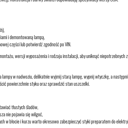
h),
ęciami i demontowaną lampą,
owej części lub potwierdź zgodność po VIN.
ntażu, wersji wyposażenia i rodzaju instalacji, aby uniknąć niepotrzebnych 
 lampy w nadwoziu, delikatnie wyjmij starą lampę, wypnij wtyczkę, a następni
cić powierzchnie styku oraz sprawdzić stan uszczelki.
tawiać tłustych śladów,
za nie pojawia się wilgoć,
ch w błocie i kurzu warto okresowo zabezpieczyć styki preparatem do elektry