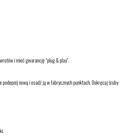
zwrotów i mieć gwarancję “plug & play”.
e podepnij nową i osadź ją w fabrycznych punktach. Dokręcaj śruby
ki.