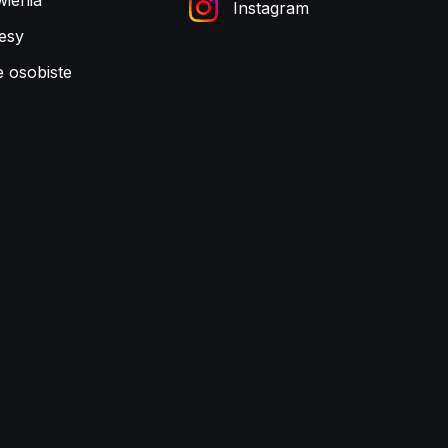
ienia
Instagram
esy
e osobiste