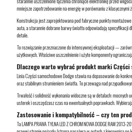
starannie uszczelnione łączenia chroniące elektronikę przed wilgoc
mniejsze zapotrzebowanie na energię w porównaniu z klasycznymi 
Konstrukcja jest zaprojektowana pod fabryczne punkty montażowe 
auta, a starannie dobrane barwy światła odpowiadają specyfikacji d
detale.
To rozwiązanie przeznaczone do intensywnej eksploatacji — zarówn
użytkowych. Właściwe uszczelnienie i użyte komponenty ograniczaj
Dlaczego warto wybrać produkt marki Częśc
Linia Części samochodowe Dodge stawia na dopasowanie do konkre
oraz stabilnym strumieniem światła. To przewaga nad przypadkowymi 
Trwałość i solidność wykonania widoczne są w detalach: mocnych u
usterek i oszczędzasz czas na ewentualnych poprawkach. Wybiera
Zastosowanie i kompatybilność – czy ten pro
Ta LAMPA PRAWA TYLNA LED Z CHROM NOWA DODGE RAM 2013-2018 j
prawej stronie pojazdu (strona pasażera w autach z kierownicą po l