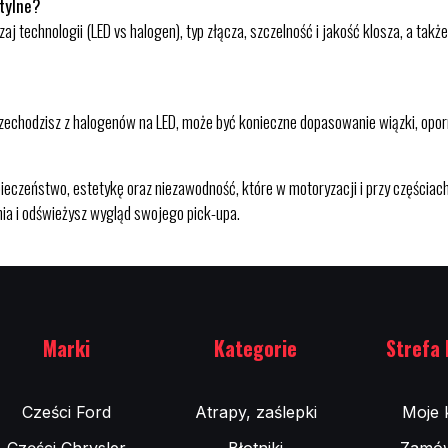
 tylne?
aj technologii (LED vs halogen), typ złącza, szczelność i jakość klosza, a ta
rzechodzisz z halogenów na LED, może być konieczne dopasowanie wiązki, oporn
pieczeństwo, estetykę oraz niezawodność, które w motoryzacji i przy częściac
a i odświeżysz wygląd swojego pick-upa.
Marki
Kategorie
Strefa 
Cześci Ford
Atrapy, zaślepki
Moje 