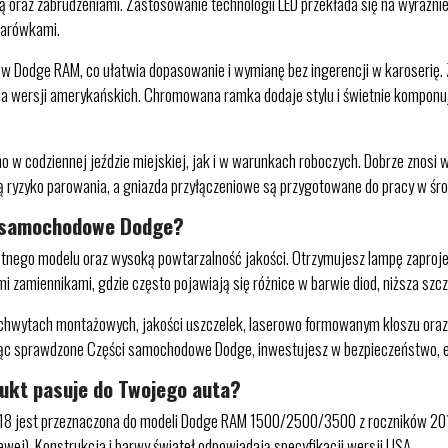
ią oraz zabrudzeniami. Zastosowanie technologii LED przekłada się na wyraźni
żarówkami.
w Dodge RAM, co ułatwia dopasowanie i wymianę bez ingerencji w karoserię
la wersji amerykańskich. Chromowana ramka dodaje stylu i świetnie komponuje 
o w codziennej jeździe miejskiej, jak i w warunkach roboczych. Dobrze znosi
ą ryzyko parowania, a gniazda przyłączeniowe są przygotowane do pracy w śr
i samochodowe Dodge?
tnego modelu oraz wysoką powtarzalność jakości. Otrzymujesz lampę zapro
zamiennikami, gdzie często pojawiają się różnice w barwie diod, niższa szcze
chwytach montażowych, jakości uszczelek, laserowo formowanym kloszu oraz 
jąc sprawdzone Części samochodowe Dodge, inwestujesz w bezpieczeństwo, 
dukt pasuje do Twojego auta?
est przeznaczona do modeli Dodge RAM 1500/2500/3500 z roczników 2013–
ewej). Konstrukcja i barwy świateł odpowiadają specyfikacji wersji USA.