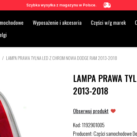
Szybka wysyłka z magazynu w Polsce.
samochodowe
Wyposażenie i akcesoria
Części w/g marek
O
elgi
LAMPA PRAWA TYLNA LED Z CHROM NOWA DODGE RAM 2013-2018
LAMPA PRAWA TYL
2013-2018
Obserwuj produkt
Kod
1192901005
:
Producent
Części samochodowe D
: