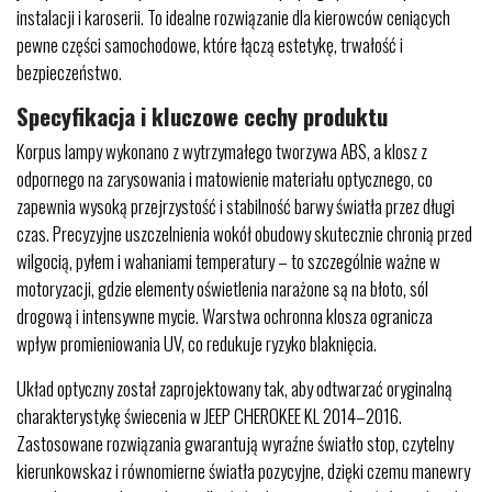
instalacji i karoserii. To idealne rozwiązanie dla kierowców ceniących
pewne części samochodowe, które łączą estetykę, trwałość i
bezpieczeństwo.
Specyfikacja i kluczowe cechy produktu
Korpus lampy wykonano z wytrzymałego tworzywa ABS, a klosz z
odpornego na zarysowania i matowienie materiału optycznego, co
zapewnia wysoką przejrzystość i stabilność barwy światła przez długi
czas. Precyzyjne uszczelnienia wokół obudowy skutecznie chronią przed
wilgocią, pyłem i wahaniami temperatury – to szczególnie ważne w
motoryzacji, gdzie elementy oświetlenia narażone są na błoto, sól
drogową i intensywne mycie. Warstwa ochronna klosza ogranicza
wpływ promieniowania UV, co redukuje ryzyko blaknięcia.
Układ optyczny został zaprojektowany tak, aby odtwarzać oryginalną
charakterystykę świecenia w JEEP CHEROKEE KL 2014–2016.
Zastosowane rozwiązania gwarantują wyraźne światło stop, czytelny
kierunkowskaz i równomierne światła pozycyjne, dzięki czemu manewry