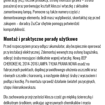
pasażera) oraz porównując kształt klosza i wtyczkę z aktualnie
zamontowaną lampą. Pomocne są także numery części z
demontowanego elementu. Jeśli masz wątpliwości, skontaktuj się przed
zakupem – doradcy ZuzCar chętnie pomogą potwierdzić
kompatybilność.
Montaż i praktyczne porady użytkowe
Przed rozpoczęciem pracy odłącz akumulator, aby bezpiecznie operować
przy instalacji elektrycznej. Zdemontuj wewnętrzną osłonę bagażnika,
odkręć śruby mocujące i delikatnie wypnij wtyczkę. Nową JEEP
CHEROKEE KL 2014-2016 LAMPA TYLNA PRAWA NOWA osadź na
fabrycznych punktach, dopilnuj prawidłowego ułożenia uszczelki oraz
równych szczelin z karoserią, a następnie dokręć śruby z wyczuciem i
podłącz kostkę. Po montażu sprawdź działanie świateł: pozycyjnych,
stopu i kierunkowskazu.
Dla zachowania przejrzystości klosza czyść go miękką ściereczką i
delikatnym środkiem, unikając agresywnych chemikaliów i mycia