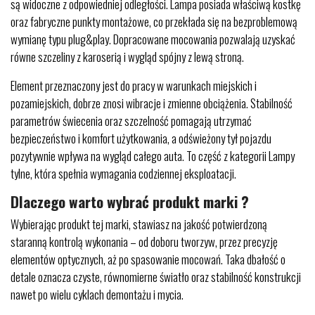
są widoczne z odpowiedniej odległości. Lampa posiada właściwą kostkę
oraz fabryczne punkty montażowe, co przekłada się na bezproblemową
wymianę typu plug&play. Dopracowane mocowania pozwalają uzyskać
równe szczeliny z karoserią i wygląd spójny z lewą stroną.
Element przeznaczony jest do pracy w warunkach miejskich i
pozamiejskich, dobrze znosi wibracje i zmienne obciążenia. Stabilność
parametrów świecenia oraz szczelność pomagają utrzymać
bezpieczeństwo i komfort użytkowania, a odświeżony tył pojazdu
pozytywnie wpływa na wygląd całego auta. To część z kategorii Lampy
tylne, która spełnia wymagania codziennej eksploatacji.
Dlaczego warto wybrać produkt marki ?
Wybierając produkt tej marki, stawiasz na jakość potwierdzoną
staranną kontrolą wykonania – od doboru tworzyw, przez precyzję
elementów optycznych, aż po spasowanie mocowań. Taka dbałość o
detale oznacza czyste, równomierne światło oraz stabilność konstrukcji
nawet po wielu cyklach demontażu i mycia.