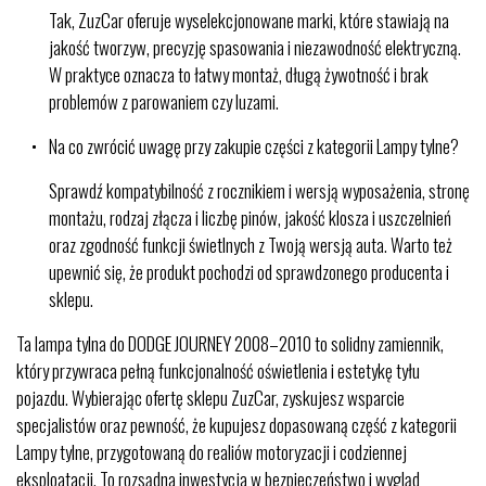
Tak, ZuzCar oferuje wyselekcjonowane marki, które stawiają na
jakość tworzyw, precyzję spasowania i niezawodność elektryczną.
W praktyce oznacza to łatwy montaż, długą żywotność i brak
problemów z parowaniem czy luzami.
Na co zwrócić uwagę przy zakupie części z kategorii Lampy tylne?
Sprawdź kompatybilność z rocznikiem i wersją wyposażenia, stronę
montażu, rodzaj złącza i liczbę pinów, jakość klosza i uszczelnień
oraz zgodność funkcji świetlnych z Twoją wersją auta. Warto też
upewnić się, że produkt pochodzi od sprawdzonego producenta i
sklepu.
Ta lampa tylna do DODGE JOURNEY 2008–2010 to solidny zamiennik,
który przywraca pełną funkcjonalność oświetlenia i estetykę tyłu
pojazdu. Wybierając ofertę sklepu ZuzCar, zyskujesz wsparcie
specjalistów oraz pewność, że kupujesz dopasowaną część z kategorii
Lampy tylne, przygotowaną do realiów motoryzacji i codziennej
eksploatacji. To rozsądna inwestycja w bezpieczeństwo i wygląd