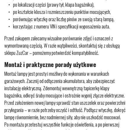
po lokalizacji części (prawy tył, klapa bagażnika),
po kształcie klosza i rozmieszczeniu punktów mocujących,
porównując wtyczkę oraz liczbę pinów ze swoją starą lampą,
korzystając z numeru VIN i specyfikacji wyposażenia auta.
Przed zakupem zalecamy wizualne porównanie zdjęć i oznaczeń z
wymontowaną częścią. W razie wątpliwości, skontaktuj się z obsługą
sklepu ZuzCar – pomożemy potwierdzić kompatybilność.
Montaż i praktyczne porady użytkowe
Montaż lampy jest prosty i możliwy do wykonania w warunkach
garażowych. Zacznij od odłączenia akumulatora, aby zabezpieczyć
instalację elektryczną. Zdemontuj wewnętrzną tapicerkę klapy
bagażnika, odkręć śruby mocujące i ostrożnie wypnij złącze elektryczne.
Przed założeniem nowej lampy sprawdź stan uszczelek oraz powierzchni
przylegania – w razie potrzeby oczyść i odtłuść. Podłącz wtyczkę, dokręć
lampę równomiernie, bez nadmiernej siły, aby nie uszkodzić mocowań.
Po montażu przetestuj wszystkie funkcje oświetlenia, a po pierwszej