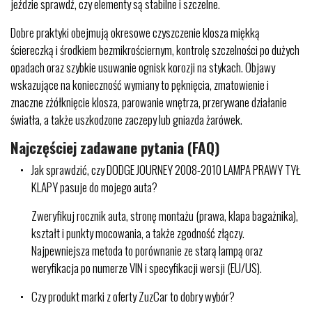
jeździe sprawdź, czy elementy są stabilne i szczelne.
Dobre praktyki obejmują okresowe czyszczenie klosza miękką
ściereczką i środkiem bezmikrościernym, kontrolę szczelności po dużych
opadach oraz szybkie usuwanie ognisk korozji na stykach. Objawy
wskazujące na konieczność wymiany to pęknięcia, zmatowienie i
znaczne zżółknięcie klosza, parowanie wnętrza, przerywane działanie
światła, a także uszkodzone zaczepy lub gniazda żarówek.
Najczęściej zadawane pytania (FAQ)
Jak sprawdzić, czy DODGE JOURNEY 2008-2010 LAMPA PRAWY TYŁ
KLAPY pasuje do mojego auta?
Zweryfikuj rocznik auta, stronę montażu (prawa, klapa bagażnika),
kształt i punkty mocowania, a także zgodność złączy.
Najpewniejsza metoda to porównanie ze starą lampą oraz
weryfikacja po numerze VIN i specyfikacji wersji (EU/US).
Czy produkt marki z oferty ZuzCar to dobry wybór?