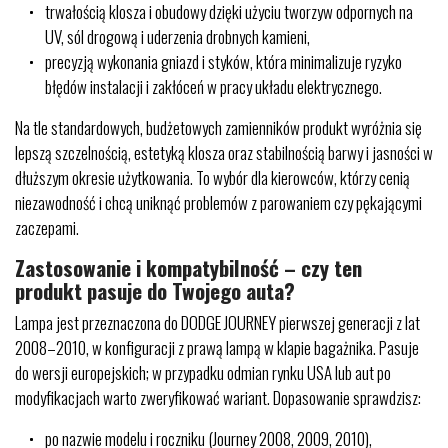
trwałością klosza i obudowy dzięki użyciu tworzyw odpornych na
UV, sól drogową i uderzenia drobnych kamieni,
precyzją wykonania gniazd i styków, która minimalizuje ryzyko
błędów instalacji i zakłóceń w pracy układu elektrycznego.
Na tle standardowych, budżetowych zamienników produkt wyróżnia się
lepszą szczelnością, estetyką klosza oraz stabilnością barwy i jasności w
dłuższym okresie użytkowania. To wybór dla kierowców, którzy cenią
niezawodność i chcą uniknąć problemów z parowaniem czy pękającymi
zaczepami.
Zastosowanie i kompatybilność – czy ten
produkt pasuje do Twojego auta?
Lampa jest przeznaczona do DODGE JOURNEY pierwszej generacji z lat
2008–2010, w konfiguracji z prawą lampą w klapie bagażnika. Pasuje
do wersji europejskich; w przypadku odmian rynku USA lub aut po
modyfikacjach warto zweryfikować wariant. Dopasowanie sprawdzisz:
po nazwie modelu i roczniku (Journey 2008, 2009, 2010),