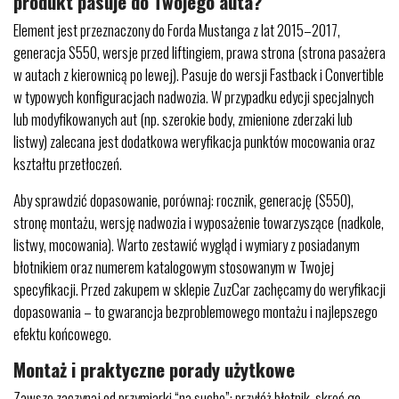
produkt pasuje do Twojego auta?
Element jest przeznaczony do Forda Mustanga z lat 2015–2017,
generacja S550, wersje przed liftingiem, prawa strona (strona pasażera
w autach z kierownicą po lewej). Pasuje do wersji Fastback i Convertible
w typowych konfiguracjach nadwozia. W przypadku edycji specjalnych
lub modyfikowanych aut (np. szerokie body, zmienione zderzaki lub
listwy) zalecana jest dodatkowa weryfikacja punktów mocowania oraz
kształtu przetłoczeń.
Aby sprawdzić dopasowanie, porównaj: rocznik, generację (S550),
stronę montażu, wersję nadwozia i wyposażenie towarzyszące (nadkole,
listwy, mocowania). Warto zestawić wygląd i wymiary z posiadanym
błotnikiem oraz numerem katalogowym stosowanym w Twojej
specyfikacji. Przed zakupem w sklepie ZuzCar zachęcamy do weryfikacji
dopasowania – to gwarancja bezproblemowego montażu i najlepszego
efektu końcowego.
Montaż i praktyczne porady użytkowe
Zawsze zaczynaj od przymiarki “na sucho”: przyłóż błotnik, skręć go