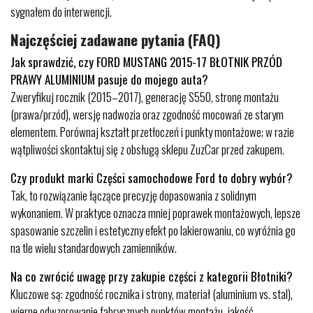
sygnałem do interwencji.
Najczęściej zadawane pytania (FAQ)
Jak sprawdzić, czy FORD MUSTANG 2015-17 BŁOTNIK PRZÓD
PRAWY ALUMINIUM pasuje do mojego auta?
Zweryfikuj rocznik (2015–2017), generację S550, stronę montażu
(prawa/przód), wersję nadwozia oraz zgodność mocowań ze starym
elementem. Porównaj kształt przetłoczeń i punkty montażowe; w razie
wątpliwości skontaktuj się z obsługą sklepu ZuzCar przed zakupem.
Czy produkt marki Części samochodowe Ford to dobry wybór?
Tak, to rozwiązanie łączące precyzję dopasowania z solidnym
wykonaniem. W praktyce oznacza mniej poprawek montażowych, lepsze
spasowanie szczelin i estetyczny efekt po lakierowaniu, co wyróżnia go
na tle wielu standardowych zamienników.
Na co zwrócić uwagę przy zakupie części z kategorii Błotniki?
Kluczowe są: zgodność rocznika i strony, materiał (aluminium vs. stal),
wierne odwzorowanie fabrycznych punktów montażu, jakość