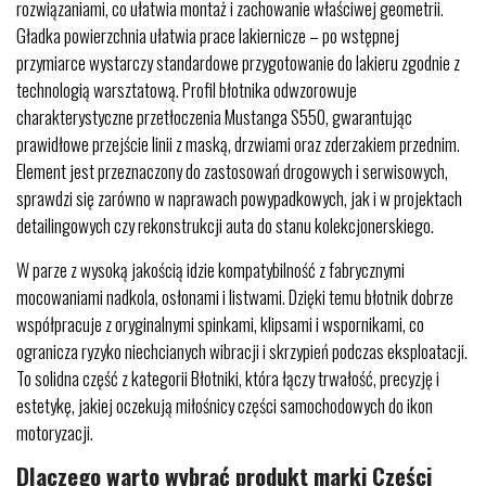
rozwiązaniami, co ułatwia montaż i zachowanie właściwej geometrii.
Gładka powierzchnia ułatwia prace lakiernicze – po wstępnej
przymiarce wystarczy standardowe przygotowanie do lakieru zgodnie z
technologią warsztatową. Profil błotnika odwzorowuje
charakterystyczne przetłoczenia Mustanga S550, gwarantując
prawidłowe przejście linii z maską, drzwiami oraz zderzakiem przednim.
Element jest przeznaczony do zastosowań drogowych i serwisowych,
sprawdzi się zarówno w naprawach powypadkowych, jak i w projektach
detailingowych czy rekonstrukcji auta do stanu kolekcjonerskiego.
W parze z wysoką jakością idzie kompatybilność z fabrycznymi
mocowaniami nadkola, osłonami i listwami. Dzięki temu błotnik dobrze
współpracuje z oryginalnymi spinkami, klipsami i wspornikami, co
ogranicza ryzyko niechcianych wibracji i skrzypień podczas eksploatacji.
To solidna część z kategorii Błotniki, która łączy trwałość, precyzję i
estetykę, jakiej oczekują miłośnicy części samochodowych do ikon
motoryzacji.
Dlaczego warto wybrać produkt marki Części