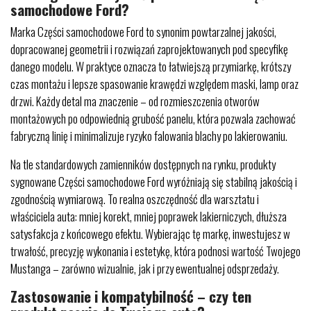
samochodowe Ford?
Marka Części samochodowe Ford to synonim powtarzalnej jakości,
dopracowanej geometrii i rozwiązań zaprojektowanych pod specyfikę
danego modelu. W praktyce oznacza to łatwiejszą przymiarkę, krótszy
czas montażu i lepsze spasowanie krawędzi względem maski, lamp oraz
drzwi. Każdy detal ma znaczenie – od rozmieszczenia otworów
montażowych po odpowiednią grubość panelu, która pozwala zachować
fabryczną linię i minimalizuje ryzyko falowania blachy po lakierowaniu.
Na tle standardowych zamienników dostępnych na rynku, produkty
sygnowane Części samochodowe Ford wyróżniają się stabilną jakością i
zgodnością wymiarową. To realna oszczędność dla warsztatu i
właściciela auta: mniej korekt, mniej poprawek lakierniczych, dłuższa
satysfakcja z końcowego efektu. Wybierając tę markę, inwestujesz w
trwałość, precyzję wykonania i estetykę, która podnosi wartość Twojego
Mustanga – zarówno wizualnie, jak i przy ewentualnej odsprzedaży.
Zastosowanie i kompatybilność – czy ten