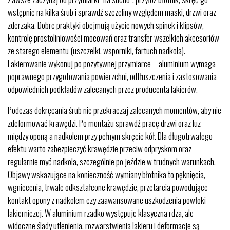
wstępnie na kilka śrub i sprawdź szczeliny względem maski, drzwi oraz
zderzaka. Dobre praktyki obejmują użycie nowych spinek i klipsów,
kontrolę prostoliniowości mocowań oraz transfer wszelkich akcesoriów
ze starego elementu (uszczelki, wsporniki, fartuch nadkola).
Lakierowanie wykonuj po pozytywnej przymiarce – aluminium wymaga
poprawnego przygotowania powierzchni, odtłuszczenia i zastosowania
odpowiednich podkładów zalecanych przez producenta lakierów.
Podczas dokręcania śrub nie przekraczaj zalecanych momentów, aby nie
zdeformować krawędzi. Po montażu sprawdź pracę drzwi oraz luz
między oponą a nadkolem przy pełnym skręcie kół. Dla długotrwałego
efektu warto zabezpieczyć krawędzie przeciw odpryskom oraz
regularnie myć nadkola, szczególnie po jeździe w trudnych warunkach.
Objawy wskazujące na konieczność wymiany błotnika to pęknięcia,
wgniecenia, trwale odkształcone krawędzie, przetarcia powodujące
kontakt opony z nadkolem czy zaawansowane uszkodzenia powłoki
lakierniczej. W aluminium rzadko występuje klasyczna rdza, ale
widoczne ślady utlenienia, rozwarstwienia lakieru i deformacje są