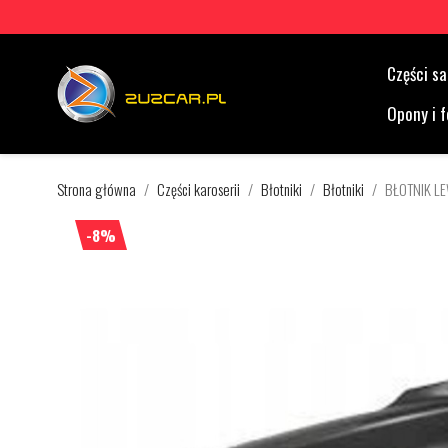
Części 
Opony i f
Strona główna
Części karoserii
Błotniki
Błotniki
BŁOTNIK L
-8%