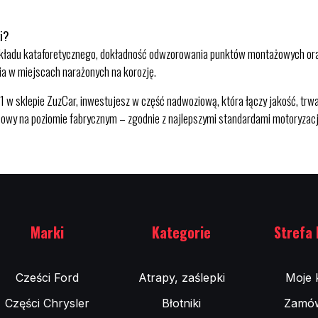
i?
 podkładu kataforetycznego, dokładność odwzorowania punktów montażowych or
ia w miejscach narażonych na korozję.
sklepie ZuzCar, inwestujesz w część nadwoziową, która łączy jakość, trwał
wy na poziomie fabrycznym – zgodnie z najlepszymi standardami motoryzacji. 
Marki
Kategorie
Strefa 
Cześci Ford
Atrapy, zaślepki
Moje 
Części Chrysler
Błotniki
Zamów