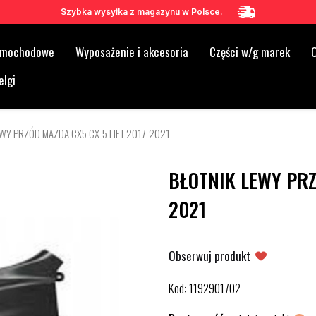
Szybka wysyłka z magazynu w Polsce.
samochodowe
Wyposażenie i akcesoria
Części w/g marek
O
elgi
EWY PRZÓD MAZDA CX5 CX-5 LIFT 2017-2021
BŁOTNIK LEWY PRZ
2021
Obserwuj produkt
Kod
1192901702
: