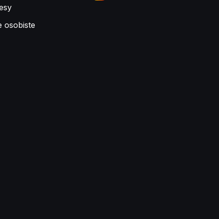
esy
e osobiste