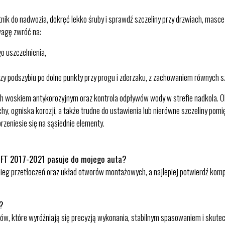
tnik do nadwozia, dokręć lekko śruby i sprawdź szczeliny przy drzwiach, masc
wagę zwróć na:
o uszczelnienia,
zy podszybiu po dolne punkty przy progu i zderzaku, z zachowaniem równych sz
 woskiem antykorozyjnym oraz kontrola odpływów wody w strefie nadkola. Ob
lachy, ogniska korozji, a także trudne do ustawienia lub nierówne szczeliny po
rzeniesie się na sąsiednie elementy.
IFT 2017-2021 pasuje do mojego auta?
bieg przetłoczeń oraz układ otworów montażowych, a najlepiej potwierdź komp
r?
, które wyróżniają się precyzją wykonania, stabilnym spasowaniem i skutec