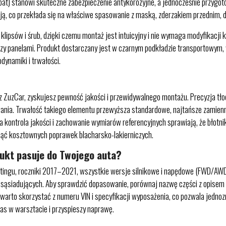
at) stanowi skuteczne zabezpieczenie antykorozyjne, a jednocześnie przygot
zją, co przekłada się na właściwe spasowanie z maską, zderzakiem przednim, d
psów i śrub, dzięki czemu montaż jest intuicyjny i nie wymaga modyfikacji ka
dzy panelami. Produkt dostarczany jest w czarnym podkładzie transportowym
dynamiki i trwałości.
uzCar, zyskujesz pewność jakości i przewidywalnego montażu. Precyzja tłocze
nia. Trwałość takiego elementu przewyższa standardowe, najtańsze zamienni
a kontrola jakości i zachowanie wymiarów referencyjnych sprawiają, że błotni
nąć kosztownych poprawek blacharsko-lakierniczych.
dukt pasuje do Twojego auta?
ingu, roczniki 2017–2021, wszystkie wersje silnikowe i napędowe (FWD/AWD)
siadujących. Aby sprawdzić dopasowanie, porównaj nazwę części z opisem mode
warto skorzystać z numeru VIN i specyfikacji wyposażenia, co pozwala jedno
as w warsztacie i przyspieszy naprawę.