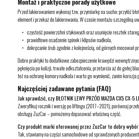
Montaż i praktyczne porady użytkowe
Przed lakierowaniem wykonaj tzw. przymiarkę na sucho: przyłóż bło
element i przekaż do lakierowania. W czasie montażu szczególną u
czystość powierzchni stykowych oraz usunięcie resztek stareg
prawidłowe osadzenie spinek i klipsów nadkola,
dokręcanie śrub zgodnie z kolejnością, od górnych mocowań pr
Dobre praktyki to dodatkowe zabezpieczenie krawędzi wewnętrznych
pęknięcia po kolizji, trwałe odkształcenia, przetarcia aż do gołej b
też na ochronę komory nadkola i warto go wymienić, zanim korozja p
Najczęściej zadawane pytania (FAQ)
Jak sprawdzić, czy BŁOTNIK LEWY PRZÓD MAZDA CX5 CX-5 L
Zweryfikuj rocznik i wersję po liftingu (2017–2021), porównaj prze
obsługą ZuzCar – pomożemy dopasować właściwą część.
Czy produkt marki oferowanej przez ZuzCar to dobry wybó
Tak, stawiamy na części samochodowe od sprawdzonych producentów