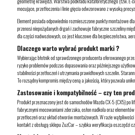
geometrię krawędzi. Warstwa podkładu kataforetycznego (tzw. E-co
mocujące, przetłoczenia i linie gięcia odwzorowano z wysoką precy
Element posiada odpowiednio rozmieszczone punkty montażowe dla kli
przenosi niepożądanych drgań i zachowuje fabryczne szczeliny mię
dla części nadwoziowych, co jest kluczowe dla bezpieczeństwa, aero
Dlaczego warto wybrać produkt marki ?
Wybierając błotnik od sprawdzonego producenta oferowanego przez Z
ryzyko problemów podczas dopasowania oraz późniejszego użytkowa
stabilności przetłoczeń i utrzymania prawidłowych szczelin. Starann
To rozsądny kompromis między ceną a jakością, który pozwala unik
Zastosowanie i kompatybilność – czy ten pro
Produkt przeznaczony jest do samochodów Mazda CX-5 (CX5) po lift
fabrycznymi mocowaniami zderzaka, osłon nadkola oraz elementów są
przetłoczeń oraz układ otworów montażowych. W razie wątpliwości 
kontakt z obsługą sklepu ZuzCar – szybka weryfikacja oszczędzi cz