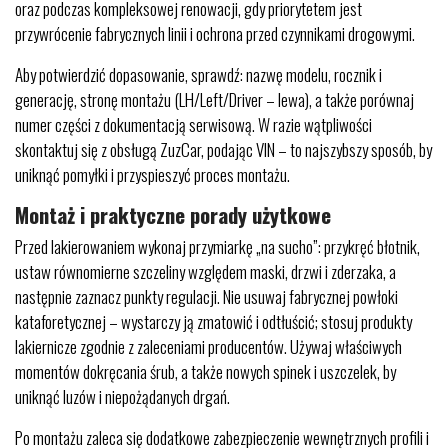
oraz podczas kompleksowej renowacji, gdy priorytetem jest
przywrócenie fabrycznych linii i ochrona przed czynnikami drogowymi.
Aby potwierdzić dopasowanie, sprawdź: nazwę modelu, rocznik i
generację, stronę montażu (LH/Left/Driver – lewa), a także porównaj
numer części z dokumentacją serwisową. W razie wątpliwości
skontaktuj się z obsługą ZuzCar, podając VIN – to najszybszy sposób, by
uniknąć pomyłki i przyspieszyć proces montażu.
Montaż i praktyczne porady użytkowe
Przed lakierowaniem wykonaj przymiarkę „na sucho”: przykręć błotnik,
ustaw równomierne szczeliny względem maski, drzwi i zderzaka, a
następnie zaznacz punkty regulacji. Nie usuwaj fabrycznej powłoki
kataforetycznej – wystarczy ją zmatowić i odtłuścić; stosuj produkty
lakiernicze zgodnie z zaleceniami producentów. Używaj właściwych
momentów dokręcania śrub, a także nowych spinek i uszczelek, by
uniknąć luzów i niepożądanych drgań.
Po montażu zaleca się dodatkowe zabezpieczenie wewnętrznych profili i