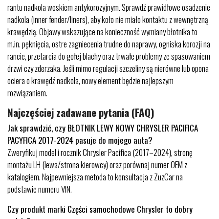
rantu nadkola woskiem antykorozyjnym. Sprawdź prawidłowe osadzenie
nadkola (inner fender/liners), aby koło nie miało kontaktu z wewnętrzną
krawędzią. Objawy wskazujące na konieczność wymiany błotnika to
m.in. pęknięcia, ostre zagniecenia trudne do naprawy, ogniska korozji na
rancie, przetarcia do gołej blachy oraz trwałe problemy ze spasowaniem
drzwi czy zderzaka. Jeśli mimo regulacji szczeliny są nierówne lub opona
ociera o krawędź nadkola, nowy element będzie najlepszym
rozwiązaniem.
Najczęściej zadawane pytania (FAQ)
Jak sprawdzić, czy BŁOTNIK LEWY NOWY CHRYSLER PACIFICA
PACYFICA 2017-2024 pasuje do mojego auta?
Zweryfikuj model i rocznik Chrysler Pacifica (2017–2024), stronę
montażu LH (lewa/strona kierowcy) oraz porównaj numer OEM z
katalogiem. Najpewniejsza metoda to konsultacja z ZuzCar na
podstawie numeru VIN.
Czy produkt marki Części samochodowe Chrysler to dobry