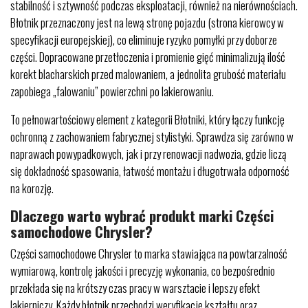
stabilność i sztywność podczas eksploatacji, również na nierównościach.
Błotnik przeznaczony jest na lewą stronę pojazdu (strona kierowcy w
specyfikacji europejskiej), co eliminuje ryzyko pomyłki przy doborze
części. Dopracowane przetłoczenia i promienie gięć minimalizują ilość
korekt blacharskich przed malowaniem, a jednolita grubość materiału
zapobiega „falowaniu” powierzchni po lakierowaniu.
To pełnowartościowy element z kategorii Błotniki, który łączy funkcję
ochronną z zachowaniem fabrycznej stylistyki. Sprawdza się zarówno w
naprawach powypadkowych, jak i przy renowacji nadwozia, gdzie liczą
się dokładność spasowania, łatwość montażu i długotrwała odporność
na korozję.
Dlaczego warto wybrać produkt marki Części
samochodowe Chrysler?
Części samochodowe Chrysler to marka stawiająca na powtarzalność
wymiarową, kontrolę jakości i precyzję wykonania, co bezpośrednio
przekłada się na krótszy czas pracy w warsztacie i lepszy efekt
lakierniczy. Każdy błotnik przechodzi weryfikację kształtu oraz