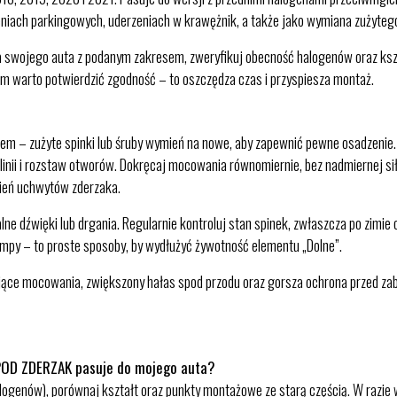
niach parkingowych, uderzeniach w krawężnik, a także jako wymiana zużytego
ia swojego auta z podanym zakresem, zweryfikuj obecność halogenów oraz k
m warto potwierdzić zgodność – to oszczędza czas i przyspiesza montaż.
 – zużyte spinki lub śruby wymień na nowe, aby zapewnić pewne osadzenie. Zd
 linii i rozstaw otworów. Dokręcaj mocowania równomiernie, bez nadmiernej si
ywień uchwytów zderzaka.
 dźwięki lub drgania. Regularnie kontroluj stan spinek, zwłaszcza po zimie c
ampy – to proste sposoby, by wydłużyć żywotność elementu „Dolne”.
jące mocowania, zwiększony hałas spod przodu oraz gorsza ochrona przed zab
POD ZDERZAK pasuje do mojego auta?
ogenów), porównaj kształt oraz punkty montażowe ze starą częścią. W razie 