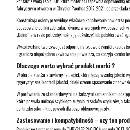
kontakt z wodą i solą. Struktura materiału zapewnia odpowiednią e
fabrycznym otworom w Chrysler Pacifica 2017-2021, co przekłada si
Konstrukcja osłony przewiduje właściwe kanałowanie powietrza pod
dopasowane do linii zderzaka, również w wersjach wyposażonych w
„Dolne”, a w razie potrzeby można ją odświeżyć lub polakierować zgo
Wykorzystane tworzywo jest odporne na typowe czynniki eksploatacyj
ogranicza niepożądane zawirowania powietrza, co sprzyja komforto
Dlaczego warto wybrać produkt marki ?
W ofercie ZuzCar stawiamy na części, które łączą wysoką jakość w
rygorystycznej kontroli jakości, dzięki czemu spasowanie z nadwoz
W porównaniu ze standardowymi, najtańszymi zamiennikami dostępn
która pozwala uniknąć szybkiego zużycia, trzasków czy luzów, a ta
partii zderzaka – kluczowych dla bezproblemowej jazdy.
Zastosowanie i kompatybilność – czy ten pro
Produkt jest przeznaczony do CHRYSLER PACIFICA roczniki 2017, 20