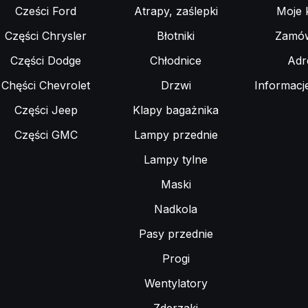
Cześci Ford
Atrapy, zaślepki
Moje 
Części Chrysler
Błotniki
Zamów
Części Dodge
Chłodnice
Adr
Chęści Chevrolet
Drzwi
Informacj
Części Jeep
Klapy bagażnika
Części GMC
Lampy przednie
Lampy tylne
Maski
Nadkola
Pasy przednie
Progi
Wentylatory