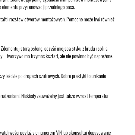
 elementu przy renowacji przedniego pasa.
ształt i rozstaw otworów montażowych. Pomocne może być również
emontuj starą osłonę, oczyść miejsca styku z brudu i soli, a
ły – tworzywo ma trzymać kształt, ale nie powinno być naprężone.
zy jeździe po drogach szutrowych. Dobre praktyki to unikanie
rudzeniami. Niekiedy zauważalny jest także wzrost temperatur
wątpliwości posłuż się numerem VIN lub skonsultuj dopasowanie