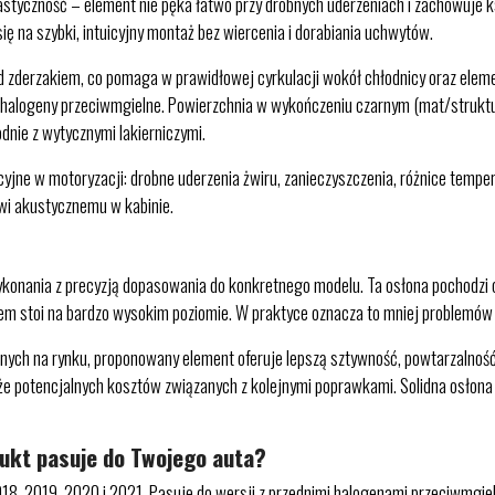
lastyczność – element nie pęka łatwo przy drobnych uderzeniach i zachowuje
ę na szybki, intuicyjny montaż bez wiercenia i dorabiania uchwytów.
 zderzakiem, co pomaga w prawidłowej cyrkulacji wokół chłodnicy oraz elemen
 halogeny przeciwmgielne. Powierzchnia w wykończeniu czarnym (mat/struktu
dnie z wytycznymi lakierniczymi.
ne w motoryzacji: drobne uderzenia żwiru, zanieczyszczenia, różnice tempera
wi akustycznemu w kabinie.
ykonania z precyzją dopasowania do konkretnego modelu. Ta osłona pochodzi 
iem stoi na bardzo wysokim poziomie. W praktyce oznacza to mniej problemów 
ych na rynku, proponowany element oferuje lepszą sztywność, powtarzalność
kże potencjalnych kosztów związanych z kolejnymi poprawkami. Solidna osłona 
dukt pasuje do Twojego auta?
18, 2019, 2020 i 2021. Pasuje do wersji z przednimi halogenami przeciwmgie