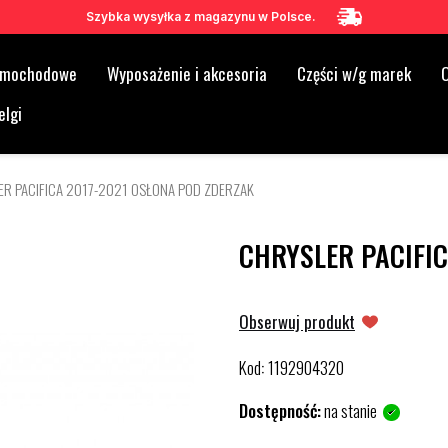
Szybka wysyłka z magazynu w Polsce.
samochodowe
Wyposażenie i akcesoria
Części w/g marek
O
elgi
R PACIFICA 2017-2021 OSŁONA POD ZDERZAK
CHRYSLER PACIFIC
Obserwuj produkt
Kod
1192904320
:
Dostępność:
na stanie