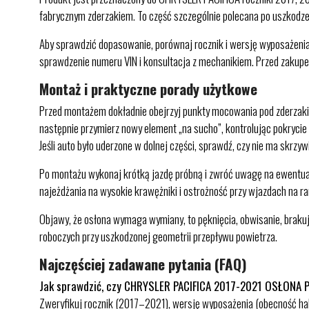
fabrycznym zderzakiem. To część szczególnie polecana po uszkodze
Aby sprawdzić dopasowanie, porównaj rocznik i wersję wyposażen
sprawdzenie numeru VIN i konsultacja z mechanikiem. Przed zakupe
Montaż i praktyczne porady użytkowe
Przed montażem dokładnie obejrzyj punkty mocowania pod zderzakiem
następnie przymierz nowy element „na sucho”, kontrolując pokrycie
Jeśli auto było uderzone w dolnej części, sprawdź, czy nie ma skrz
Po montażu wykonaj krótką jazdę próbną i zwróć uwagę na ewentualne
najeżdżania na wysokie krawężniki i ostrożność przy wjazdach na r
Objawy, że osłona wymaga wymiany, to pęknięcia, obwisanie, braku
roboczych przy uszkodzonej geometrii przepływu powietrza.
Najczęściej zadawane pytania (FAQ)
Jak sprawdzić, czy CHRYSLER PACIFICA 2017-2021 OSŁONA 
Zweryfikuj rocznik (2017–2021), wersję wyposażenia (obecność hal