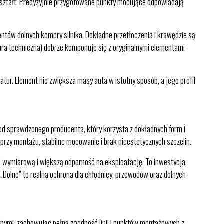
 kształt. Precyzyjnie przygotowane punkty mocujące odpowiadają
tów dolnych komory silnika. Dokładne przetłoczenia i krawędzie są
ra techniczna) dobrze komponuje się z oryginalnymi elementami
tur. Element nie zwiększa masy auta w istotny sposób, a jego profil
od sprawdzonego producenta, który korzysta z dokładnych form i
przy montażu, stabilne mocowanie i brak nieestetycznych szczelin.
 wymiarową i większą odporność na eksploatację. To inwestycja,
„Dolne” to realna ochrona dla chłodnicy, przewodów oraz dolnych
lnymi, zachowując pełną zgodność linii i punktów montażowych z