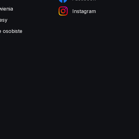
ienia
Instagram
esy
e osobiste