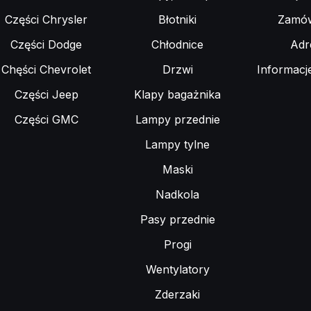
Części Chrysler
Błotniki
Zamów
Części Dodge
Chłodnice
Adr
Chęści Chevrolet
Drzwi
Informacj
Części Jeep
Klapy bagażnika
Części GMC
Lampy przednie
Lampy tylne
Maski
Nadkola
Pasy przednie
Progi
Wentylatory
Zderzaki