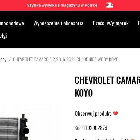
Szybka wysyłka z magazynu w Polsce.
samochodowe
Wyposażenie i akcesoria
Części w/g marek
O
elgi
wody
CHEVROLET CAMARO 6.2 2016-2021 CHŁODNICA WODY KOYO
CHEVROLET CAMAR
KOYO
Obserwuj produkt
Kod
1192902878
: