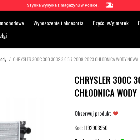
Szybka wysyłka z magazynu w Polsce.
samochodowe
Wyposażenie i akcesoria
Części w/g marek
O
elgi
wody
CHRYSLER 300C 300 300S 3.6 5.7 2009-2023 CHŁODNICA WODY NOWA
CHRYSLER 300C 30
CHŁODNICA WODY
Obserwuj produkt
Kod
1192903950
: