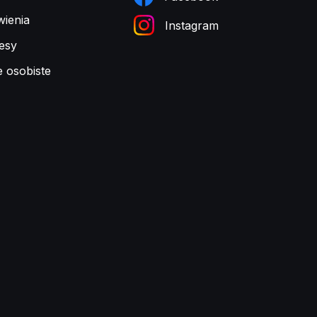
ienia
Instagram
esy
e osobiste