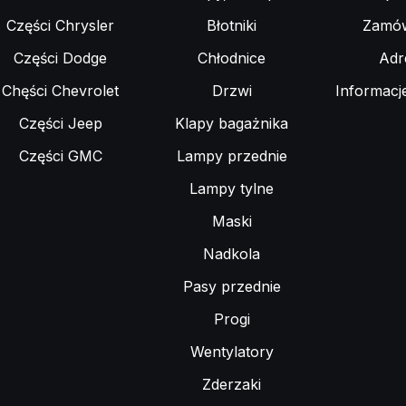
Części Chrysler
Błotniki
Zamów
Części Dodge
Chłodnice
Adr
Chęści Chevrolet
Drzwi
Informacj
Części Jeep
Klapy bagażnika
Części GMC
Lampy przednie
Lampy tylne
Maski
Nadkola
Pasy przednie
Progi
Wentylatory
Zderzaki