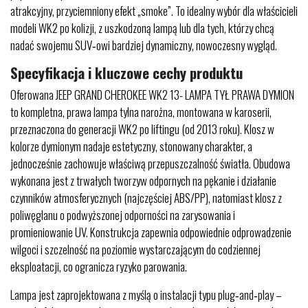
atrakcyjny, przyciemniony efekt „smoke”. To idealny wybór dla właścicieli
modeli WK2 po kolizji, z uszkodzoną lampą lub dla tych, którzy chcą
nadać swojemu SUV‑owi bardziej dynamiczny, nowoczesny wygląd.
Specyfikacja i kluczowe cechy produktu
Oferowana JEEP GRAND CHEROKEE WK2 13- LAMPA TYŁ PRAWA DYMION
to kompletna, prawa lampa tylna narożna, montowana w karoserii,
przeznaczona do generacji WK2 po liftingu (od 2013 roku). Klosz w
kolorze dymionym nadaje estetyczny, stonowany charakter, a
jednocześnie zachowuje właściwą przepuszczalność światła. Obudowa
wykonana jest z trwałych tworzyw odpornych na pękanie i działanie
czynników atmosferycznych (najczęściej ABS/PP), natomiast klosz z
poliwęglanu o podwyższonej odporności na zarysowania i
promieniowanie UV. Konstrukcja zapewnia odpowiednie odprowadzenie
wilgoci i szczelność na poziomie wystarczającym do codziennej
eksploatacji, co ogranicza ryzyko parowania.
Lampa jest zaprojektowana z myślą o instalacji typu plug‑and‑play –