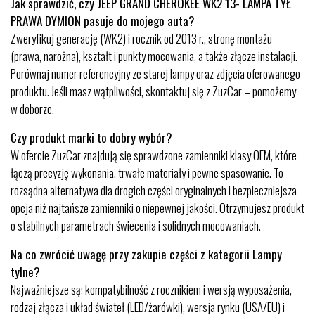
Jak sprawdzić, czy JEEP GRAND CHEROKEE WK2 13- LAMPA TYŁ
PRAWA DYMION pasuje do mojego auta?
Zweryfikuj generację (WK2) i rocznik od 2013 r., stronę montażu
(prawa, narożna), kształt i punkty mocowania, a także złącze instalacji.
Porównaj numer referencyjny ze starej lampy oraz zdjęcia oferowanego
produktu. Jeśli masz wątpliwości, skontaktuj się z ZuzCar – pomożemy
w doborze.
Czy produkt marki to dobry wybór?
W ofercie ZuzCar znajdują się sprawdzone zamienniki klasy OEM, które
łączą precyzję wykonania, trwałe materiały i pewne spasowanie. To
rozsądna alternatywa dla drogich części oryginalnych i bezpieczniejsza
opcja niż najtańsze zamienniki o niepewnej jakości. Otrzymujesz produkt
o stabilnych parametrach świecenia i solidnych mocowaniach.
Na co zwrócić uwagę przy zakupie części z kategorii Lampy
tylne?
Najważniejsze są: kompatybilność z rocznikiem i wersją wyposażenia,
rodzaj złącza i układ świateł (LED/żarówki), wersja rynku (USA/EU) i