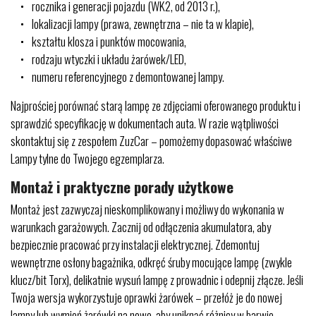
rocznika i generacji pojazdu (WK2, od 2013 r.),
lokalizacji lampy (prawa, zewnętrzna – nie ta w klapie),
kształtu klosza i punktów mocowania,
rodzaju wtyczki i układu żarówek/LED,
numeru referencyjnego z demontowanej lampy.
Najprościej porównać starą lampę ze zdjęciami oferowanego produktu i
sprawdzić specyfikację w dokumentach auta. W razie wątpliwości
skontaktuj się z zespołem ZuzCar – pomożemy dopasować właściwe
Lampy tylne do Twojego egzemplarza.
Montaż i praktyczne porady użytkowe
Montaż jest zazwyczaj nieskomplikowany i możliwy do wykonania w
warunkach garażowych. Zacznij od odłączenia akumulatora, aby
bezpiecznie pracować przy instalacji elektrycznej. Zdemontuj
wewnętrzne osłony bagażnika, odkręć śruby mocujące lampę (zwykle
klucz/bit Torx), delikatnie wysuń lampę z prowadnic i odepnij złącze. Jeśli
Twoja wersja wykorzystuje oprawki żarówek – przełóż je do nowej
lampy lub wymień żarówki na nowe, aby uniknąć różnicy w barwie