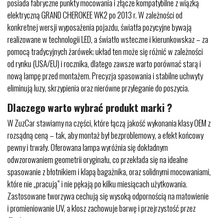
posiada fabryczne punkty mocowania i złącze kompatybilne z wiązką
elektryczną GRAND CHEROKEE WK2 po 2013 r. W zależności od
konkretnej wersji wyposażenia pojazdu, światła pozycyjne bywają
realizowane w technologii LED, a światło wsteczne i kierunkowskaz – za
pomocą tradycyjnych żarówek; układ ten może się różnić w zależności
od rynku (USA/EU) i rocznika, dlatego zawsze warto porównać starą i
nową lampę przed montażem. Precyzja spasowania i stabilne uchwyty
eliminują luzy, skrzypienia oraz nierówne przyleganie do poszycia.
Dlaczego warto wybrać produkt marki ?
W ZuzCar stawiamy na części, które łączą jakość wykonania klasy OEM z
rozsądną ceną – tak, aby montaż był bezproblemowy, a efekt końcowy
pewny i trwały. Oferowana lampa wyróżnia się dokładnym
odwzorowaniem geometrii oryginału, co przekłada się na idealne
spasowanie z błotnikiem i klapą bagażnika, oraz solidnymi mocowaniami,
które nie „pracują” i nie pękają po kilku miesiącach użytkowania.
Zastosowane tworzywa cechują się wysoką odpornością na matowienie
i promieniowanie UV, a klosz zachowuje barwę i przejrzystość przez