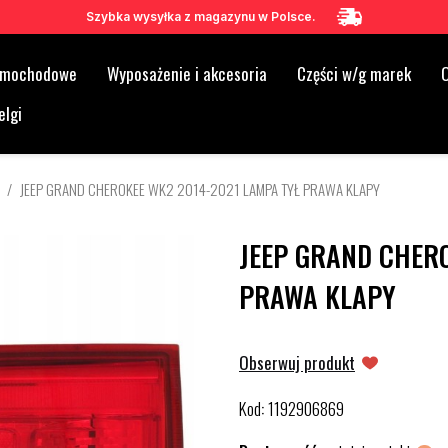
Szybka wysyłka z magazynu w Polsce.
samochodowe
Wyposażenie i akcesoria
Części w/g marek
O
elgi
JEEP GRAND CHEROKEE WK2 2014-2021 LAMPA TYŁ PRAWA KLAPY
JEEP GRAND CHERO
PRAWA KLAPY
Obserwuj produkt
Kod
1192906869
: