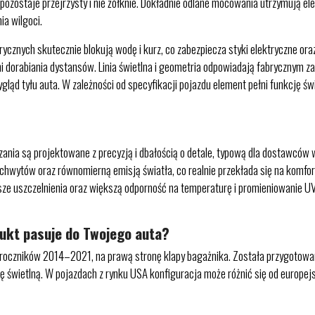
zostaje przejrzysty i nie żółknie. Dokładnie odlane mocowania utrzymują elem
a wilgoci.
cznych skutecznie blokują wodę i kurz, co zabezpiecza styki elektryczne ora
dorabiania dystansów. Linia świetlna i geometria odpowiadają fabrycznym za
ląd tyłu auta. W zależności od specyfikacji pojazdu element pełni funkcję św
ia są projektowane z precyzją i dbałością o detale, typową dla dostawców 
chwytów oraz równomierną emisją światła, co realnie przekłada się na komfo
sze uszczelnienia oraz większą odporność na temperaturę i promieniowanie UV
dukt pasuje do Twojego auta?
roczników 2014–2021, na prawą stronę klapy bagażnika. Została przygotowana s
 świetlną. W pojazdach z rynku USA konfiguracja może różnić się od europejs