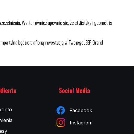
szczelnienia. Warto również upewnić się, że stylistyka i geometria
ampa tylna będzie trafioną inwestycją w Twojego JEEP Grand
klienta
Social Media
konto
Facebook
ienia
Instagram
esy