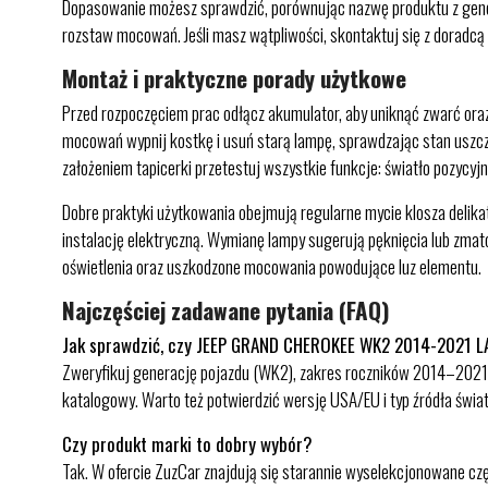
Dopasowanie możesz sprawdzić, porównując nazwę produktu z gene
rozstaw mocowań. Jeśli masz wątpliwości, skontaktuj się z doradc
Montaż i praktyczne porady użytkowe
Przed rozpoczęciem prac odłącz akumulator, aby uniknąć zwarć ora
mocowań wypnij kostkę i usuń starą lampę, sprawdzając stan uszcze
założeniem tapicerki przetestuj wszystkie funkcje: światło pozycyjne,
Dobre praktyki użytkowania obejmują regularne mycie klosza delika
instalację elektryczną. Wymianę lampy sugerują pęknięcia lub zmat
oświetlenia oraz uszkodzone mocowania powodujące luz elementu.
Najczęściej zadawane pytania (FAQ)
Jak sprawdzić, czy JEEP GRAND CHEROKEE WK2 2014-2021 
Zweryfikuj generację pojazdu (WK2), zakres roczników 2014–2021 i l
katalogowy. Warto też potwierdzić wersję USA/EU i typ źródła świa
Czy produkt marki to dobry wybór?
Tak. W ofercie ZuzCar znajdują się starannie wyselekcjonowane c