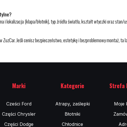
 tylne?
 i lokalizacja (klapa/błotnik), typ źródła światła, kształt wtyczki oraz stan/u
 ZuzCar. Jeśli cenisz bezpieczeństwo, estetykę i bezproblemowy montaż, ta l
Marki
Kategorie
Strefa 
Cześci Ford
Atrapy, zaślepki
Moje 
Części Chrysler
Błotniki
Zamów
Części Dodge
Chłodnice
Adr