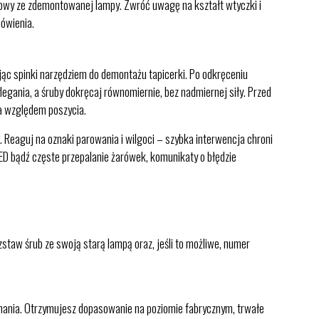
owy ze zdemontowanej lampy. Zwróć uwagę na kształt wtyczki i
ówienia.
ąc spinki narzędziem do demontażu tapicerki. Po odkręceniu
gania, a śruby dokręcaj równomiernie, bez nadmiernej siły. Przed
sza względem poszycia.
 Reaguj na oznaki parowania i wilgoci – szybka interwencja chroni
ED bądź częste przepalanie żarówek, komunikaty o błędzie
staw śrub ze swoją starą lampą oraz, jeśli to możliwe, numer
nania. Otrzymujesz dopasowanie na poziomie fabrycznym, trwałe