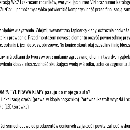
racją WK2 i zakresem roczników, weryfikując numer VIN oraz numer katalog
ą ZuzCar – pomożemy szybko potwierdzić kompatybilność przed finalizacją zam
z błędów w systemie. Zdejmij wewnętrzną tapicerkę klapy, ostrożnie podważaj
lki i prowadnic. Przed montażem nowego elementu oczyść powierzchnię przyle
 cofania i, jeśli dotyczy, obrysowe. Na koniec skontroluj szczeliny i linię klo
tnymi środkami do tworzyw oraz unikanie agresywnej chemii i twardych gąbek.
owienia klosza, nieszczelność skutkująca wodą w środku, usterka segmentu L
LAMPA TYŁ PRAWA KLAPY pasuje do mojego auta?
okalizację części (prawa, w klapie bagażnika). Porównaj kształt wtyczki i roz
tła (LED/żarówka).
zęści samochodowe od producentów cenionych za jakość i powtarzalność wyko