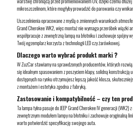
warstwę chroniącą przed promieniowaniem UV, dzięki czemu dłużej po
mikroszczelinom, które mogłyby prowadzić do parowania czy wnikani
Uszczelnienia opracowane z myślą o zmiennych warunkach atmosfery
Grand Cherokee WK2, więc montaż nie wymaga przeróbek wiązki ani 
współpracuje z zewnętrzną lampą na błotniku i zachowuje spójny wyg
Twój egzemplarz korzysta z technologii LED czy żarówkowej.
Dlaczego warto wybrać produkt marki ?
W ZuzCar stawiamy na sprawdzonych producentów, których rozwiązan
się idealnym spasowaniem z poszyciem klapy, solidną konstrukcją u
dostępnych na rynku otrzymujesz lepszą jakość klosza, skuteczniej
z montażem i estetyka zgodna z fabryką.
Zastosowanie i kompatybilność – czy ten pro
Ta lampa tylna pasuje do JEEP Grand Cherokee IV generacji (WK2) z 
zewnętrznym modułem lampy na błotniku i zachowuje oryginalną linię
warto potwierdzić specyfikację swojego auta.