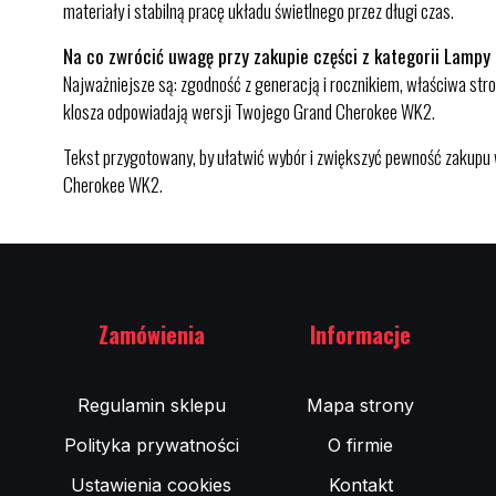
materiały i stabilną pracę układu świetlnego przez długi czas.
Na co zwrócić uwagę przy zakupie części z kategorii Lampy
Najważniejsze są: zgodność z generacją i rocznikiem, właściwa strona
klosza odpowiadają wersji Twojego Grand Cherokee WK2.
Tekst przygotowany, by ułatwić wybór i zwiększyć pewność zakupu w
Cherokee WK2.
Zamówienia
Informacje
Regulamin sklepu
Mapa strony
Polityka prywatności
O firmie
Ustawienia cookies
Kontakt