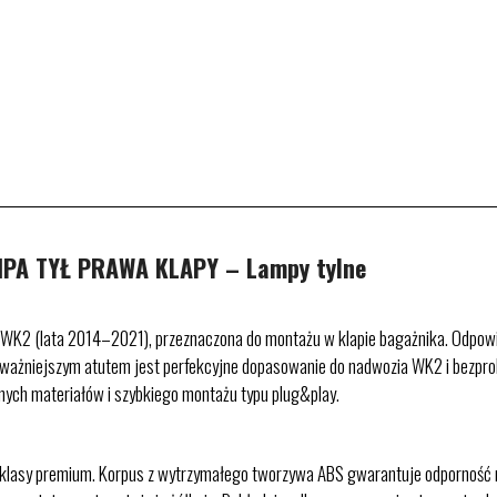
PA TYŁ PRAWA KLAPY – Lampy tylne
WK2 (lata 2014–2021), przeznaczona do montażu w klapie bagażnika. Odpowia
jważniejszym atutem jest perfekcyjne dopasowanie do nadwozia WK2 i bezprob
nych materiałów i szybkiego montażu typu plug&play.
asy premium. Korpus z wytrzymałego tworzywa ABS gwarantuje odporność na o