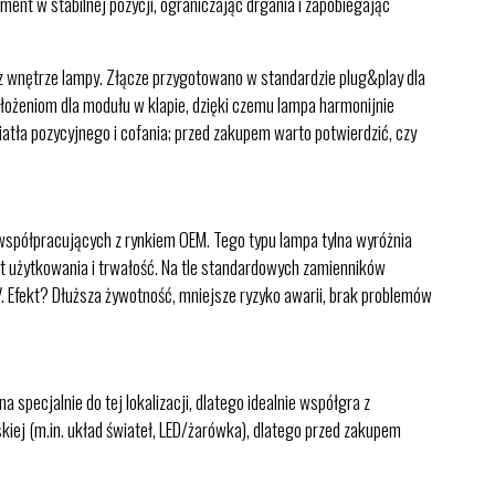
ent w stabilnej pozycji, ograniczając drgania i zapobiegając
z wnętrze lampy. Złącze przygotowano w standardzie plug&play dla
łożeniom dla modułu w klapie, dzięki czemu lampa harmonijnie
iatła pozycyjnego i cofania; przed zakupem warto potwierdzić, czy
współpracujących z rynkiem OEM. Tego typu lampa tylna wyróżnia
rt użytkowania i trwałość. Na tle standardowych zamienników
. Efekt? Dłuższa żywotność, mniejsze ryzyko awarii, brak problemów
pecjalnie do tej lokalizacji, dlatego idealnie współgra z
kiej (m.in. układ świateł, LED/żarówka), dlatego przed zakupem