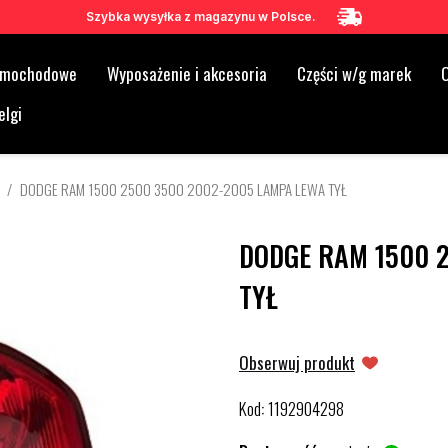
Szybka wysyłka z magazynu w Polsce.
samochodowe
Wyposażenie i akcesoria
Części w/g marek
O
elgi
DODGE RAM 1500 2500 3500 2002-2005 LAMPA LEWA TYŁ
DODGE RAM 1500 
TYŁ
Obserwuj produkt
Kod
1192904298
: