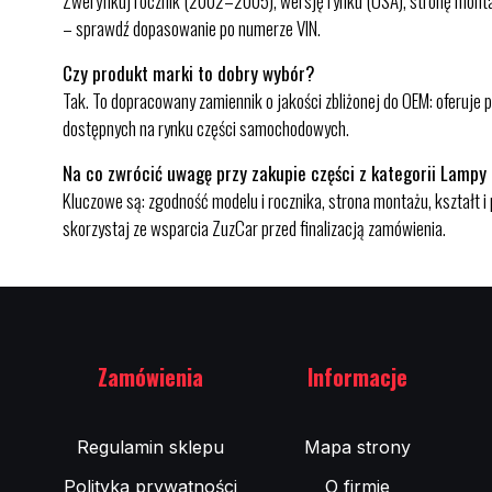
Zweryfikuj rocznik (2002–2005), wersję rynku (USA), stronę monta
– sprawdź dopasowanie po numerze VIN.
Czy produkt marki to dobry wybór?
Tak. To dopracowany zamiennik o jakości zbliżonej do OEM: oferuje
dostępnych na rynku części samochodowych.
Na co zwrócić uwagę przy zakupie części z kategorii Lampy
Kluczowe są: zgodność modelu i rocznika, strona montażu, kształt i
skorzystaj ze wsparcia ZuzCar przed finalizacją zamówienia.
Zamówienia
Informacje
Regulamin sklepu
Mapa strony
Polityka prywatności
O firmie