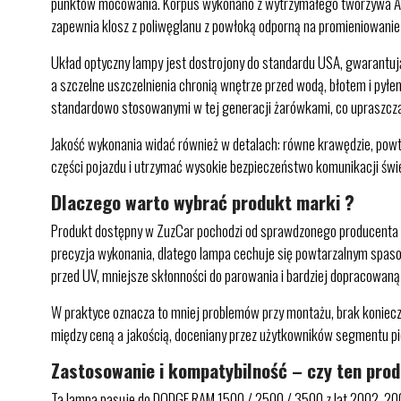
punktów mocowania. Korpus wykonano z wytrzymałego tworzywa ABS, 
zapewnia klosz z poliwęglanu z powłoką odporną na promieniowanie 
Układ optyczny lampy jest dostrojony do standardu USA, gwarantują
a szczelne uszczelnienia chronią wnętrze przed wodą, błotem i pyłem
standardowo stosowanymi w tej generacji żarówkami, co upraszcza 
Jakość wykonania widać również w detalach: równe krawędzie, powta
części pojazdu i utrzymać wysokie bezpieczeństwo komunikacji świe
Dlaczego warto wybrać produkt marki ?
Produkt dostępny w ZuzCar pochodzi od sprawdzonego producenta s
precyzja wykonania, dlatego lampa cechuje się powtarzalnym spas
przed UV, mniejsze skłonności do parowania i bardziej dopracowaną
W praktyce oznacza to mniej problemów przy montażu, brak koniecz
między ceną a jakością, doceniany przez użytkowników segmentu pi
Zastosowanie i kompatybilność – czy ten pro
Ta lampa pasuje do DODGE RAM 1500 / 2500 / 3500 z lat 2002, 2003