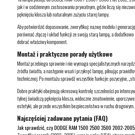
jak i w codziennym zastosowaniu prywatnym, gdzie liczą się niezaw
pęknięciu klosza lub naturalnym zużyciu starej lampy.
Aby potwierdzić dopasowanie, zweryfikuj: nazwę modelu i generac
porównać złączę i układ funkcji ze swoją starą lampą, a dodatkowo
dobrać właściwy komponent.
Montaż i praktyczne porady użytkowe
Montaż przebiega sprawnie i nie wymaga specjalistycznych narzędz
źródła światła, a następnie wsuń i przykręć lampę, pilnując prawidł
technicznej. Po montażu sprawdź wszystkie funkcje: pozycyjne, „sto
Dobre praktyki obejmują okresową kontrolę szczelności po intensyw
tylnej świadczą pęknięcia klosza, widoczne zmatowienie, uporczywe 
estetyki, ale przede wszystkim bezpieczeństwa w ruchu drogowym.
Najczęściej zadawane pytania (FAQ)
Jak sprawdzić, czy DODGE RAM 1500 2500 3500 2002-2005