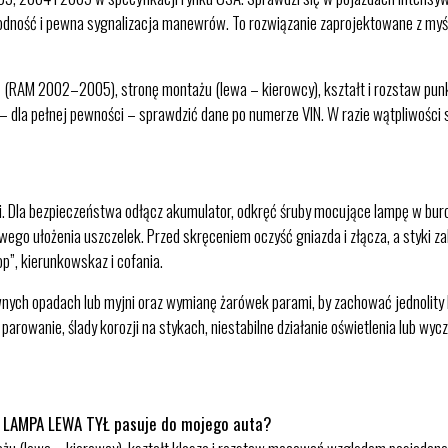
odność i pewna sygnalizacja manewrów. To rozwiązanie zaprojektowane z myślą
ję (RAM 2002–2005), stronę montażu (lewa – kierowcy), kształt i rozstaw p
 – dla pełnej pewności – sprawdzić dane po numerze VIN. W razie wątpliwośc
i. Dla bezpieczeństwa odłącz akumulator, odkręć śruby mocujące lampę w burc
owego ułożenia uszczelek. Przed skręceniem oczyść gniazda i złącza, a styki z
p”, kierunkowskaz i cofania.
nych opadach lub myjni oraz wymianę żarówek parami, by zachować jednolity 
parowanie, ślady korozji na stykach, niestabilne działanie oświetlenia lub wy
 LAMPA LEWA TYŁ pasuje do mojego auta?