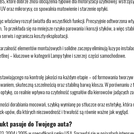
które dobrze znosi obciążenia typowe dla motoryzacji użytkowej: wstrząsy, 
UV oraz mikrorysy, co spowalnia matowienie i starzenie optyki.
c właściwy rozsył światła dla wszystkich funkcji. Precyzyjnie odtworzona w
. To przekłada się na mniejsze ryzyko parowania i korozji styków, a więc stab
serwis i ogranicza koszty eksploatacji.
rzalność elementów montażowych i solidne zaczepy eliminują luzy po instala
tlnej – kluczowe w kategorii Lampy tylne i szerzej: części samochodowe.
tawiającego na kontrolę jakości na każdym etapie – od formowania tworzyw 
owaniem, skuteczną szczelnością oraz stabilną barwą klosza. W porównaniu 
 optykę, co realnie wpływa na czytelność sygnałów dla kierowców jadących za
ności dorabiania mocowań, szybką wymianę po stłuczce oraz estetykę, która
ck-upów, dla których niezawodność i trwałość są równie ważne jak wygląd.
dukt pasuje do Twojego auta?
, 2004 i 2005 w specyfikacji rynku USA. Sprawdzi się w pojazdach intensyw