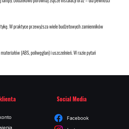
 lampy. Dodatkowo porównaj złącze instalacji oraz – dla pewności
ą optykę. W praktyce przewyższa wiele budżetowych zamienników
materiałów (ABS, poliwęglan) i uszczelnień. W razie pytań
klienta
Social Media
konto
Facebook
ienia