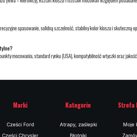
żu (lewa – kierowcy), kształt klosza i rozstaw mocowań względem posiadanej
 precyzyjne spasowanie, solidną szczelność, stabilny kolor klosza i skuteczn
 tylne?
 punkty mocowania, standard rynku (USA), kompatybilność wtyczki oraz jakość 
Marki
Kategorie
Strefa 
Cześci Ford
Atrapy, zaślepki
Moje 
Części Chrysler
Błotniki
Zamów