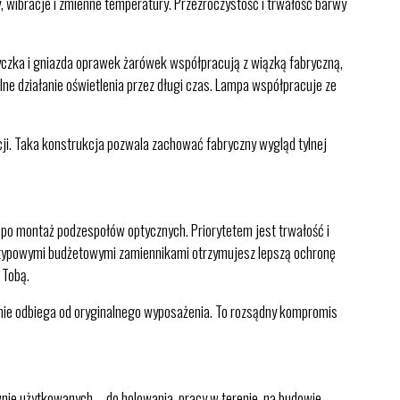
wibracje i zmienne temperatury. Przezroczystość i trwałość barwy
tyczka i gniazda oprawek żarówek współpracują z wiązką fabryczną,
ilne działanie oświetlenia przez długi czas. Lampa współpracuje ze
cji. Taka konstrukcja pozwala zachować fabryczny wygląd tylnej
po montaż podzespołów optycznych. Priorytetem jest trwałość i
z typowymi budżetowymi zamiennikami otrzymujesz lepszą ochronę
 Tobą.
 nie odbiega od oryginalnego wyposażenia. To rozsądny kompromis
nie użytkowanych – do holowania, pracy w terenie, na budowie –