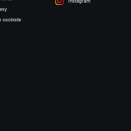
Instagram
esy
e osobiste