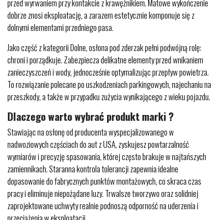
przed wyrwaniem przy kontakcie z krawężnikiem. Matowe wykończenie
dobrze znosi eksploatację, a zarazem estetycznie komponuje się z
dolnymi elementami przedniego pasa.
Jako część z kategorii Dolne, osłona pod zderzak pełni podwójną rolę:
chroni i porządkuje. Zabezpiecza delikatne elementy przed wnikaniem
zanieczyszczeń i wody, jednocześnie optymalizując przepływ powietrza.
To rozwiązanie polecane po uszkodzeniach parkingowych, najechaniu na
przeszkody, a także w przypadku zużycia wynikającego z wieku pojazdu.
Dlaczego warto wybrać produkt marki ?
Stawiając na osłonę od producenta wyspecjalizowanego w
nadwoziowych częściach do aut z USA, zyskujesz powtarzalność
wymiarów i precyzję spasowania, której często brakuje w najtańszych
zamiennikach. Staranna kontrola tolerancji zapewnia idealne
dopasowanie do fabrycznych punktów montażowych, co skraca czas
pracy i eliminuje niepożądane luzy. Trwalsze tworzywo oraz solidniej
zaprojektowane uchwyty realnie podnoszą odporność na uderzenia i
przeciążenia w eksploatacji.