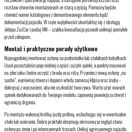
rozstaw otworów montażowych ze starą częścią. Pomocny będzie
również numer katalogowy z demontowanego elementu bądź
dokumentacji pojazdu. W razie wątpliwości skontaktuj się z obsługą
sklepu ZuzCar i podaj VIN – szybka konsultacja pozwoli uniknąć pomyłek
przed zakupem.
Montaż i praktyczne porady użytkowe
Najwygodniej montować osłonę na podnośniku lub stabilnych kobyłkach.
Usuń pozostałości poprzedniej części i zużyte spinki, a punkty mocowań
na zderzaku i belce oczyść z brudu oraz rdzy. Przymierz nową osłonę „na
sucho”, wyrównaj otwory i dopiero wtedy zamocuj klipsy oraz śruby –
dokręcaj z wyczuciem, aby nie uszkodzić tworzywa. Warto użyć nowych
spinek dedykowanych do Twojego modelu; zapewnią pewniejszy chwyt i
ograniczą drgania.
Po montażu wykonaj krótką jazdę próbną, wsłuchując się w ewentualne
stuki lub ocieranie. Dobre praktyki obejmują okresowy przegląd stanu
osłony po zimie i po intensywnych trasach. Unikaj agresywnego najazdu