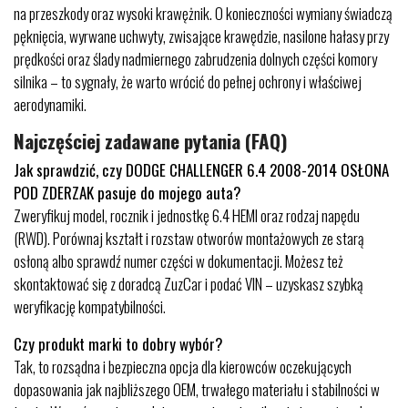
na przeszkody oraz wysoki krawężnik. O konieczności wymiany świadczą
pęknięcia, wyrwane uchwyty, zwisające krawędzie, nasilone hałasy przy
prędkości oraz ślady nadmiernego zabrudzenia dolnych części komory
silnika – to sygnały, że warto wrócić do pełnej ochrony i właściwej
aerodynamiki.
Najczęściej zadawane pytania (FAQ)
Jak sprawdzić, czy DODGE CHALLENGER 6.4 2008-2014 OSŁONA
POD ZDERZAK pasuje do mojego auta?
Zweryfikuj model, rocznik i jednostkę 6.4 HEMI oraz rodzaj napędu
(RWD). Porównaj kształt i rozstaw otworów montażowych ze starą
osłoną albo sprawdź numer części w dokumentacji. Możesz też
skontaktować się z doradcą ZuzCar i podać VIN – uzyskasz szybką
weryfikację kompatybilności.
Czy produkt marki to dobry wybór?
Tak, to rozsądna i bezpieczna opcja dla kierowców oczekujących
dopasowania jak najbliższego OEM, trwałego materiału i stabilności w