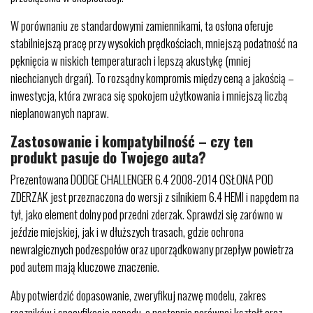
W porównaniu ze standardowymi zamiennikami, ta osłona oferuje
stabilniejszą pracę przy wysokich prędkościach, mniejszą podatność na
pęknięcia w niskich temperaturach i lepszą akustykę (mniej
niechcianych drgań). To rozsądny kompromis między ceną a jakością –
inwestycja, która zwraca się spokojem użytkowania i mniejszą liczbą
nieplanowanych napraw.
Zastosowanie i kompatybilność – czy ten
produkt pasuje do Twojego auta?
Prezentowana DODGE CHALLENGER 6.4 2008-2014 OSŁONA POD
ZDERZAK jest przeznaczona do wersji z silnikiem 6.4 HEMI i napędem na
tył, jako element dolny pod przedni zderzak. Sprawdzi się zarówno w
jeździe miejskiej, jak i w dłuższych trasach, gdzie ochrona
newralgicznych podzespołów oraz uporządkowany przepływ powietrza
pod autem mają kluczowe znaczenie.
Aby potwierdzić dopasowanie, zweryfikuj nazwę modelu, zakres
roczników i specyfikację napędu, a następnie porównaj kształt oraz