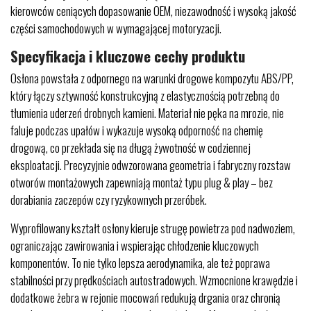
kierowców ceniących dopasowanie OEM, niezawodność i wysoką jakość
części samochodowych w wymagającej motoryzacji.
Specyfikacja i kluczowe cechy produktu
Osłona powstała z odpornego na warunki drogowe kompozytu ABS/PP,
który łączy sztywność konstrukcyjną z elastycznością potrzebną do
tłumienia uderzeń drobnych kamieni. Materiał nie pęka na mrozie, nie
faluje podczas upałów i wykazuje wysoką odporność na chemię
drogową, co przekłada się na długą żywotność w codziennej
eksploatacji. Precyzyjnie odwzorowana geometria i fabryczny rozstaw
otworów montażowych zapewniają montaż typu plug & play – bez
dorabiania zaczepów czy ryzykownych przeróbek.
Wyprofilowany kształt osłony kieruje strugę powietrza pod nadwoziem,
ograniczając zawirowania i wspierając chłodzenie kluczowych
komponentów. To nie tylko lepsza aerodynamika, ale też poprawa
stabilności przy prędkościach autostradowych. Wzmocnione krawędzie i
dodatkowe żebra w rejonie mocowań redukują drgania oraz chronią