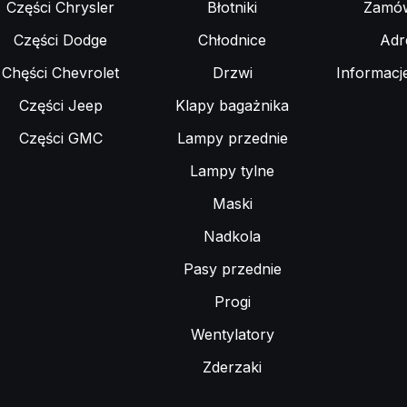
Części Chrysler
Błotniki
Zamów
Części Dodge
Chłodnice
Adr
Chęści Chevrolet
Drzwi
Informacj
Części Jeep
Klapy bagażnika
Części GMC
Lampy przednie
Lampy tylne
Maski
Nadkola
Pasy przednie
Progi
Wentylatory
Zderzaki