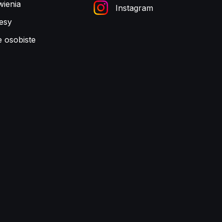
ienia
Instagram
esy
e osobiste