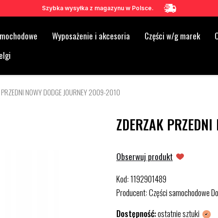
Szybka wysyłka z magazynu w Polsce.
samochodowe
Wyposażenie i akcesoria
Części w/g marek
O
elgi
 PRZEDNI NOWY DODGE JOURNEY 2009-2010
ZDERZAK PRZEDNI
Obserwuj produkt
Kod
1192901489
:
Producent
Części samochodowe D
:
Dostępność:
ostatnie sztuki