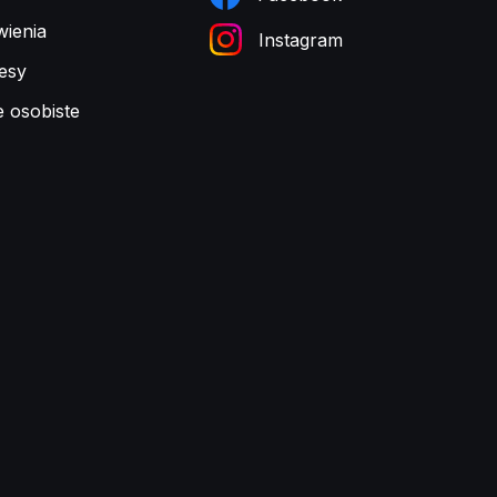
ienia
Instagram
esy
e osobiste