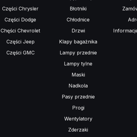
Części Chrysler
Błotniki
Zamów
Części Dodge
Chłodnice
Adr
Chęści Chevrolet
Drzwi
Informacj
Części Jeep
Klapy bagażnika
Części GMC
Lampy przednie
Lampy tylne
Maski
Nadkola
Pasy przednie
Progi
Wentylatory
Zderzaki