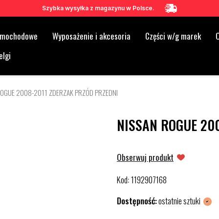
Szybka wysyłka z magazynu w Polsce.
samochodowe
Wyposażenie i akcesoria
Części w/g marek
O
elgi
ROGUE 2008-2011 ZDERZAK PRZÓD PRZEDNI
NISSAN ROGUE 200
Obserwuj produkt
Kod
1192907168
:
Dostępność:
ostatnie sztuki