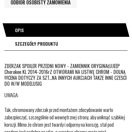
ODBIÓR OSOBISTY ZAMÓWIENIA
OPIS
SZCZEGÓŁY PRODUKTU
ZDERZAK SPOILER PRZEDNI NOWY - ZAMIENNIK ORYGINAŁUJEEP
Cherokee KL 2014-2016rZ OTWORAMI NA LISTWĘ CHROM - DOLNĄ
!!!CENA DOTYCZY ZA SZT...NA INNYCH AUKCJACH TAKŻE INNE CZESCI
DO W/W MODELUSIG
UWAGA:
Tak, chromowany zderzak przed montażem zdecydowanie warto
zabezpieczyć, szczególnie od wewnętrznej strony, aby uniknąć szybkiej
korozji. Mimo że chrom jest twardy i odporny na korozję, stal pod
spodem jest podatna na rdzę, a warstwa chromu może mieć