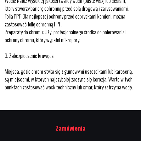
Wosk: Nałóż wysokiej jakości twardy wosk (paste wax) lub sealant,
który stworzy barierę ochronną przed solą drogową i zarysowaniami.
Folia PPF: Dla najlepszej ochrony przed odpryskami kamieni, można
zastosować folię ochronną PPF.
Preparaty do chromu: Użyj profesjonalnego środka do polerowania i
ochrony chromu, który wypełni mikropory.
3.⁠ ⁠Zabezpieczenie krawędzi
Miejsca, gdzie chrom styka się z gumowymi uszczelkami lub karoserią,
są miejscami, w których najszybciej zaczyna się korozja. Warto w tych
punktach zastosować wosk techniczny lub smar, który zatrzyma wodę.
Zamówienia