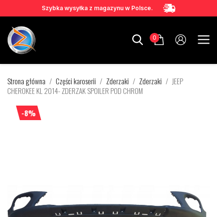
Szybka wysyłka z magazynu w Polsce.
0
Strona główna
Części karoserii
Zderzaki
Zderzaki
JEEP
CHEROKEE KL 2014- ZDERZAK SPOILER POD CHROM
-8%